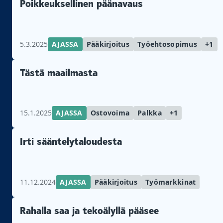
Poikkeuksellinen päänavaus
5.3.2025
AJASSA
Pääkirjoitus
Työehtosopimus
+1
Tästä maailmasta
15.1.2025
AJASSA
Ostovoima
Palkka
+1
Irti sääntelytaloudesta
11.12.2024
AJASSA
Pääkirjoitus
Työmarkkinat
Rahalla saa ja tekoälyllä pääsee