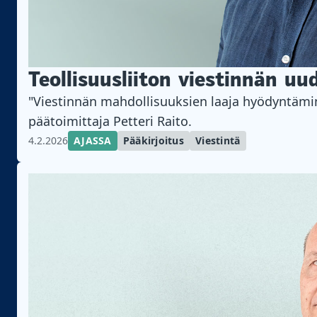
Teollisuusliiton viestinnän uu
"Viestinnän mahdollisuuksien laaja hyödyntämine
päätoimittaja Petteri Raito.
4.2.2026
AJASSA
Pääkirjoitus
Viestintä