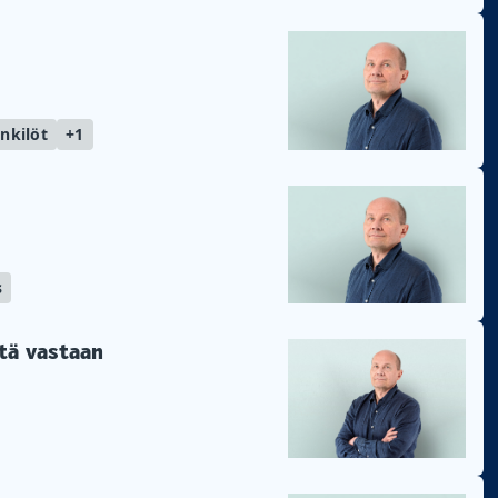
nkilöt
+1
s
itä vastaan