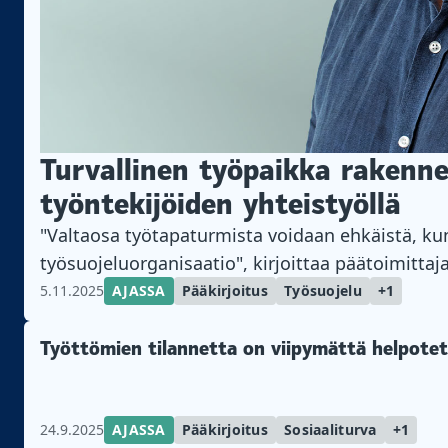
Turvallinen työpaikka rakenne
työntekijöiden yhteistyöllä
"Valtaosa työtapaturmista voidaan ehkäistä, kun 
työsuojeluorganisaatio", kirjoittaa päätoimittaja
5.11.2025
AJASSA
Pääkirjoitus
Työsuojelu
+1
Työttömien tilannetta on viipymättä helpote
24.9.2025
AJASSA
Pääkirjoitus
Sosiaaliturva
+1