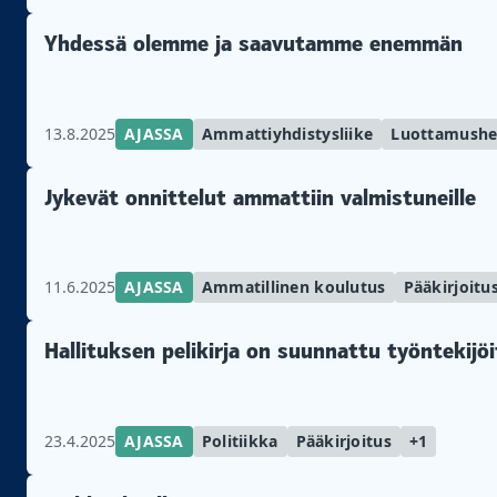
Yhdessä olemme ja saavutamme enemmän
13.8.2025
AJASSA
Ammattiyhdistysliike
Luottamushe
Jykevät onnittelut ammattiin valmistuneille
11.6.2025
AJASSA
Ammatillinen koulutus
Pääkirjoitu
Hallituksen pelikirja on suunnattu työntekijö
23.4.2025
AJASSA
Politiikka
Pääkirjoitus
+1