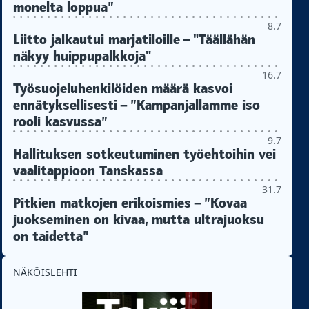
monelta loppua”
8.7
Liitto jalkautui marjatiloille – "Täällähän
näkyy huippupalkkoja"
16.7
Työsuojeluhenkilöiden määrä kasvoi
ennätyksellisesti – ”Kampanjallamme iso
rooli kasvussa”
9.7
Hallituksen sotkeutuminen työehtoihin vei
vaalitappioon Tanskassa
31.7
Pitkien matkojen erikoismies – ”Kovaa
juokseminen on kivaa, mutta ultrajuoksu
on taidetta”
NÄKÖISLEHTI