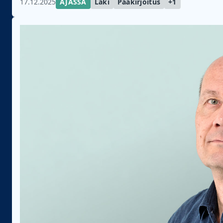
17.12.2025
AJASSA
Laki
Pääkirjoitus
+1