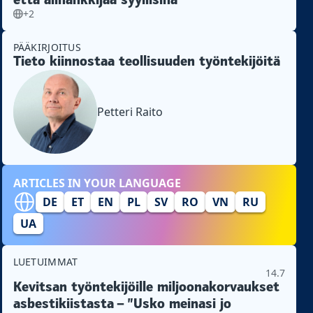
+2
PÄÄKIRJOITUS
Tieto kiinnostaa teollisuuden työntekijöitä
Petteri Raito
ARTICLES IN YOUR LANGUAGE
DE
ET
EN
PL
SV
RO
VN
RU
UA
LUETUIMMAT
14.7
Kevitsan työntekijöille miljoonakorvaukset
asbestikiistasta – ”Usko meinasi jo