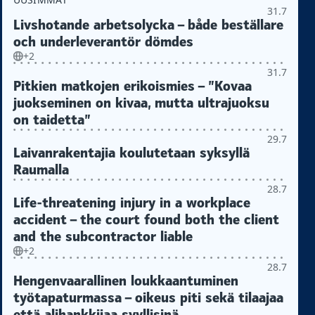
31.7
Livshotande arbetsolycka – både beställare
och underleverantör dömdes
+2
31.7
Pitkien matkojen erikoismies – ”Kovaa
juokseminen on kivaa, mutta ultrajuoksu
on taidetta”
29.7
Laivanrakentajia koulutetaan syksyllä
Raumalla
28.7
Life-threatening injury in a workplace
accident – the court found both the client
and the subcontractor liable
+2
28.7
Hengenvaarallinen loukkaantuminen
työtapaturmassa – oikeus piti sekä tilaajaa
että alihankkijaa syyllisinä