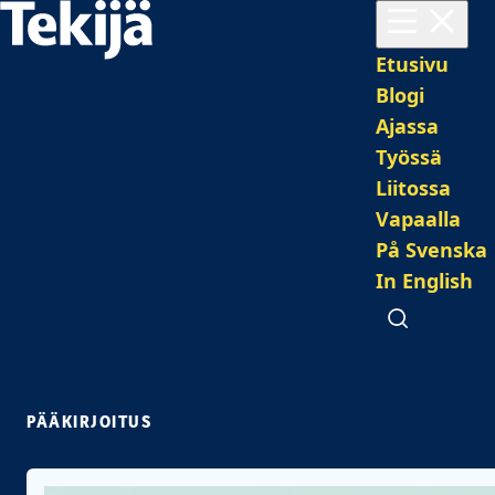
Avaa valikko
Pääval
Etusivu
Blogi
Ajassa
Työssä
Liitossa
Vapaalla
På Svenska
In English
Avaa haku
PÄÄKIRJOITUS