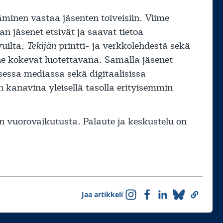
minen vastaa jäsenten toiveisiin. Viime
 jäsenet etsivät ja saavat tietoa
vuilta,
Tekijän
printti- ja verkkolehdestä sekä
n he kokevat luotettavana. Samalla jäsenet
isessa mediassa sekä digitaalisissa
n kanavina yleisellä tasolla erityisemmin
 on vuorovaikutusta. Palaute ja keskustelu on
Jaa artikkeli