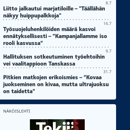
8.7
Liitto jalkautui marjatiloille – "Täällähän
näkyy huippupalkkoja"
16.7
Työsuojeluhenkilöiden määrä kasvoi
ennätyksellisesti – ”Kampanjallamme iso
rooli kasvussa”
9.7
Hallituksen sotkeutuminen työehtoihin
vei vaalitappioon Tanskassa
31.7
Pitkien matkojen erikoismies – ”Kovaa
juokseminen on kivaa, mutta ultrajuoksu
on taidetta”
NÄKÖISLEHTI