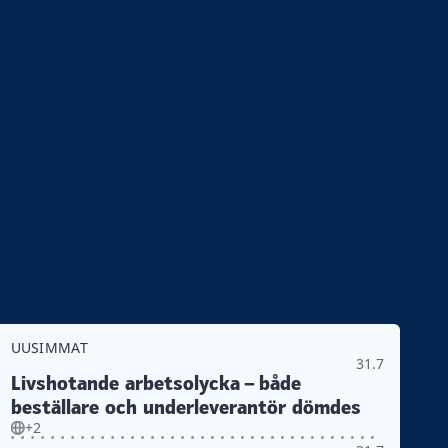
UUSIMMAT
31.7
Livshotande arbetsolycka – både
beställare och underleverantör dömdes
+2