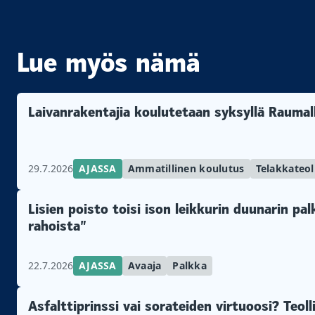
Lue myös nämä
Laivanrakentajia koulutetaan syksyllä Raumal
29.7.2026
AJASSA
Ammatillinen koulutus
Telakkateol
Lisien poisto toisi ison leikkurin duunarin pa
rahoista”
22.7.2026
AJASSA
Avaaja
Palkka
Asfalttiprinssi vai sorateiden virtuoosi? Teol