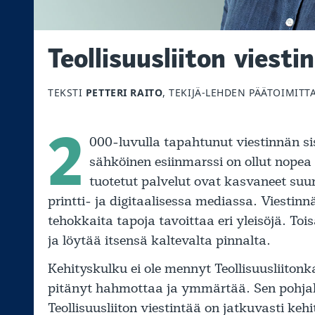
Teollisuusliiton viest
TEKSTI
PETTERI RAITO
, TEKIJÄ-LEHDEN PÄÄTOIMITT
2
000-luvulla tapahtunut viestinnän si
sähköinen esiinmarssi on ollut nopea 
tuotetut palvelut ovat kasvaneet suuri
printti- ja digitaalisessa mediassa. Viestinn
tehokkaita tapoja tavoittaa eri yleisöjä. To
ja löytää itsensä kaltevalta pinnalta.
Kehityskulku ei ole mennyt Teollisuusliiton
pitänyt hahmottaa ja ymmärtää. Sen pohjalt
Teollisuusliiton viestintää on jatkuvasti keh