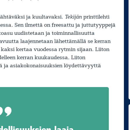
ähtäväksi ja kuultavaksi.
Tekijän
printtilehti
essa. Sen ilmettä on freesattu ja juttutyyppejä
oasu uudistetaan ja toiminnallisuutta
tavuutta laajennetaan lähettämällä se kerran
kaksi kertaa vuodessa rytmin sijaan. Liiton
edelleen kerran kuukaudessa. Liiton
ä ja asiakokonaisuuksien löydettävyyttä
ollisuuksien laaja