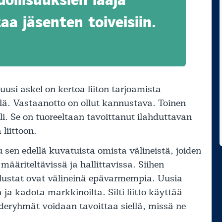
a jäsenten toiveisiin.
si askel on kertoa liiton tarjoamista
llä. Vastaanotto on ollut kannustava. Toinen
. Se on tuoreeltaan tavoittanut ilahduttavan
liittoon.
u sen edellä kuvatuista omista välineistä, joiden
 määriteltävissä ja hallittavissa. Siihen
alustat ovat välineinä epävarmempia. Uusia
 ja kadota markkinoilta. Silti liitto käyttää
ohderyhmät voidaan tavoittaa siellä, missä ne