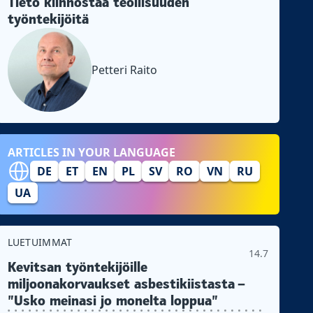
Tieto kiinnostaa teollisuuden
työntekijöitä
Petteri Raito
ARTICLES IN YOUR LANGUAGE
DE
ET
EN
PL
SV
RO
VN
RU
UA
LUETUIMMAT
14.7
Kevitsan työntekijöille
miljoonakorvaukset asbestikiistasta –
”Usko meinasi jo monelta loppua”