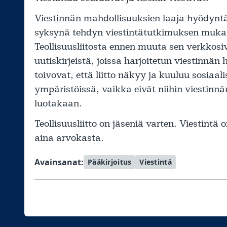
Viestinnän mahdollisuuksien laaja hyödyntä
syksynä tehdyn viestintätutkimuksen mukaan
Teollisuusliitosta ennen muuta sen verkkosi
uutiskirjeistä, joissa harjoitetun viestinnä
toivovat, että liitto näkyy ja kuuluu sosiaal
ympäristöissä, vaikka eivät niihin viestinnä
luotakaan.
Teollisuusliitto on jäseniä varten. Viestintä
aina arvokasta.
Avainsanat:
Pääkirjoitus
Viestintä