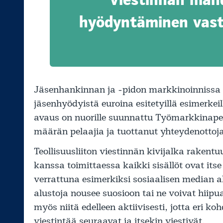
hyödyntäminen vasta
Jäsenhankinnan ja -pidon markkinoinnissa uu
jäsenhyödyistä euroina esitetyillä esimerkei
avaus on nuorille suunnattu Työmarkkinapeli
määrän pelaajia ja tuottanut yhteydenottoja 
Teollisuusliiton viestinnän kivijalka rakentu
kanssa toimittaessa kaikki sisällöt ovat itse
verrattuna esimerkiksi sosiaalisen median 
alustoja nousee suosioon tai ne voivat hiipua
myös niitä edelleen aktiivisesti, jotta eri k
viestintää seuraavat ja itsekin viestivät.