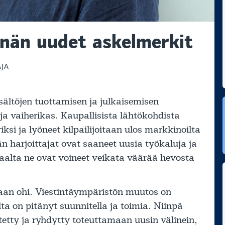
innän uudet askelmerkit
AJA
sältöjen tuottamisen ja julkaisemisen
ja vaiherikas. Kaupallisista lähtökohdista
ksi ja lyöneet kilpailijoitaan ulos markkinoilta
än harjoittajat ovat saaneet uusia työkaluja ja
isaalta ne ovat voineet veikata väärää hevosta
kaan ohi. Viestintäympäristön muutos on
a on pitänyt suunnitella ja toimia. Niinpä
itetty ja ryhdytty toteuttamaan uusin välinein,