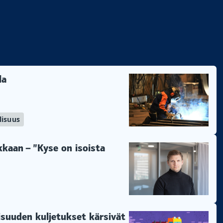
la
lisuus
lkkaan – ”Kyse on isoista
lisuuden kuljetukset kärsivät