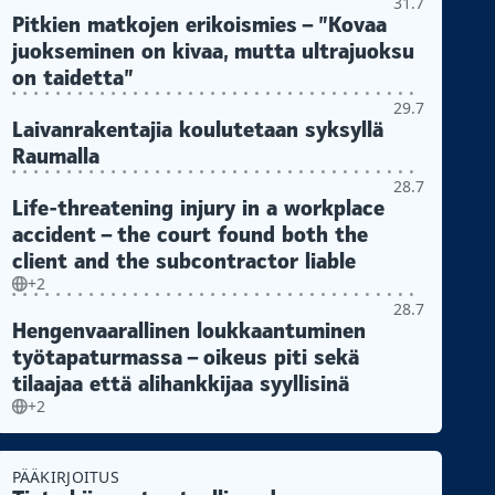
31.7
Pitkien matkojen erikoismies – ”Kovaa
juokseminen on kivaa, mutta ultrajuoksu
on taidetta”
29.7
Laivanrakentajia koulutetaan syksyllä
Raumalla
28.7
Life-threatening injury in a workplace
accident – the court found both the
client and the subcontractor liable
+2
28.7
Hengenvaarallinen loukkaantuminen
työtapaturmassa – oikeus piti sekä
tilaajaa että alihankkijaa syyllisinä
+2
PÄÄKIRJOITUS