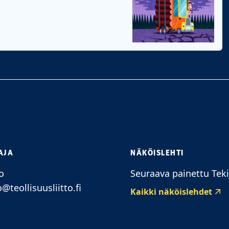
AJA
NÄKÖISLEHTI
o
Seuraava painettu Teki
o@teollisuusliitto.fi
Kaikki näköislehdet