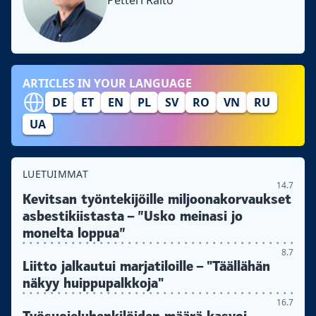
ARTICLES IN YOUR LANGUAGE
DE
ET
EN
PL
SV
RO
VN
RU
UA
LUETUIMMAT
14.7
Kevitsan työntekijöille miljoonakorvaukset
asbestikiistasta – ”Usko meinasi jo
monelta loppua”
8.7
Liitto jalkautui marjatiloille – "Täällähän
näkyy huippupalkkoja"
16.7