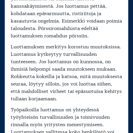
kanssakäymisestä. Jos luottamus pettää,
kohdataan epävarmuutta, ristiriitoja ja
kasautuvia ongelmia. Esimerkki voidaan poimia
taloudesta. Pörssiromahdusta edeltää
luottamuksen romahdus pörssiin.
Luottamuksen merkitys korostuu muutoksissa.
Luottamus kytkeytyy turvallisuuden
tunteeseen. Jos luottamus on kunnossa, on
ihmisiä helpompi saada muutokseen mukaan.
Rohkeutta kokeilla ja katsoa, mitä muutoksesta
seuraa, löytyy silloin, jos voi luottaa siihen,
että mahdolliset virheet tai epäsuotuisa kehitys
tullaan korjaamaan.
Työpaikoilla luottamus on yhteydessä
työyhteisön turvallisuuden ja toimivuuden
rinnalla myös yritysten menestymiseen.
Luottamuksen vallitessa koko henkilöstö voi