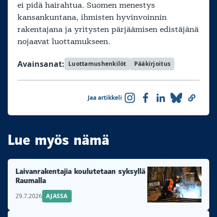
ei pidä hairahtua. Suomen menestys
kansankuntana, ihmisten hyvinvoinnin
rakentajana ja yritysten pärjäämisen edistäjänä
nojaavat luottamukseen.
Avainsanat:
Luottamushenkilöt
Pääkirjoitus
Jaa artikkeli
Lue myös nämä
Laivanrakentajia koulutetaan syksyllä
Raumalla
29.7.2026
AJASSA