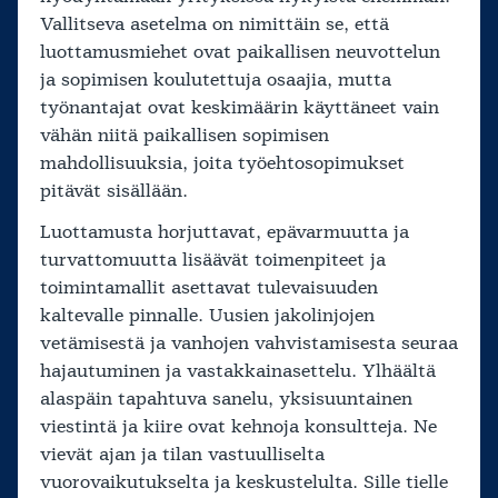
Vallitseva asetelma on nimittäin se, että
luottamusmiehet ovat paikallisen neuvottelun
ja sopimisen koulutettuja osaajia, mutta
työnantajat ovat keskimäärin käyttäneet vain
vähän niitä paikallisen sopimisen
mahdollisuuksia, joita työehtosopimukset
pitävät sisällään.
Luottamusta horjuttavat, epävarmuutta ja
turvattomuutta lisäävät toimenpiteet ja
toimintamallit asettavat tulevaisuuden
kaltevalle pinnalle. Uusien jakolinjojen
vetämisestä ja vanhojen vahvistamisesta seuraa
hajautuminen ja vastakkainasettelu. Ylhäältä
alaspäin tapahtuva sanelu, yksisuuntainen
viestintä ja kiire ovat kehnoja konsultteja. Ne
vievät ajan ja tilan vastuulliselta
vuorovaikutukselta ja keskustelulta. Sille tielle