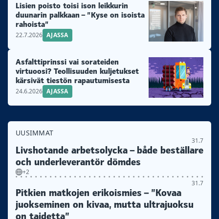
Lisien poisto toisi ison leikkurin
duunarin palkkaan – ”Kyse on isoista
rahoista”
22.7.2026
AJASSA
Asfalttiprinssi vai sorateiden
virtuoosi? Teollisuuden kuljetukset
kärsivät tiestön rapautumisesta
24.6.2026
AJASSA
UUSIMMAT
31.7
Livshotande arbetsolycka – både beställare
och underleverantör dömdes
+2
31.7
Pitkien matkojen erikoismies – ”Kovaa
juokseminen on kivaa, mutta ultrajuoksu
on taidetta”