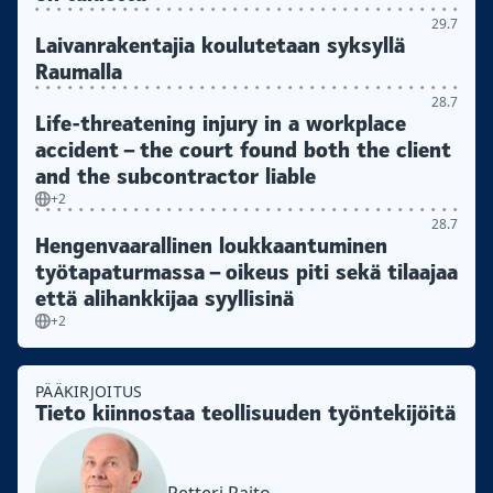
29.7
Laivanrakentajia koulutetaan syksyllä
Raumalla
28.7
Life-threatening injury in a workplace
accident – the court found both the client
and the subcontractor liable
+2
28.7
Hengenvaarallinen loukkaantuminen
työtapaturmassa – oikeus piti sekä tilaajaa
että alihankkijaa syyllisinä
+2
PÄÄKIRJOITUS
Tieto kiinnostaa teollisuuden työntekijöitä
Petteri Raito