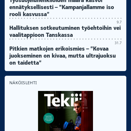
Työsuojeluhenkilöiden määrä kasvoi
ennätyksellisesti – ”Kampanjallamme iso
rooli kasvussa”
9.7
Hallituksen sotkeutuminen työehtoihin vei
vaalitappioon Tanskassa
31.7
Pitkien matkojen erikoismies – ”Kovaa
juokseminen on kivaa, mutta ultrajuoksu
on taidetta”
NÄKÖISLEHTI