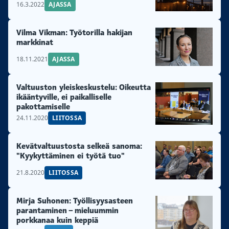
16.3.2022
AJASSA
Vilma Vikman: Työtorilla hakijan
markkinat
18.11.2021
AJASSA
Valtuuston yleiskeskustelu: Oikeutta
ikääntyville, ei paikalliselle
pakottamiselle
24.11.2020
LIITOSSA
Kevätvaltuustosta selkeä sanoma:
"Kyykyttäminen ei työtä tuo"
21.8.2020
LIITOSSA
Mirja Suhonen: Työllisyysasteen
parantaminen – mieluummin
porkkanaa kuin keppiä