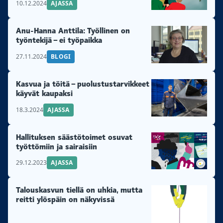
10.12.2024
AJASSA
Anu-Hanna Anttila: Työllinen on
työntekijä – ei työpaikka
27.11.2024
BLOGI
Kasvua ja töitä – puolustustarvikkeet
käyvät kaupaksi
18.3.2024
AJASSA
Hallituksen säästötoimet osuvat
työttömiin ja sairaisiin
29.12.2023
AJASSA
Talouskasvun tiellä on uhkia, mutta
reitti ylöspäin on näkyvissä