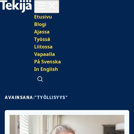
Avaa valikko
Päävalikko
Etusivu
Blogi
Ajassa
Työssä
Liitossa
Vapaalla
På Svenska
In English
Avaa haku
AVAINSANA:
"TYÖLLISYYS"