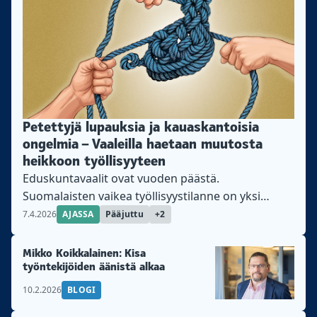
löytävät nopeasti töitä. Sen sijaan yli 55-vuotiaiden
on hankalaa löytää töitä, jolloin työttömyys voi
pitkittyä....
Petettyjä lupauksia ja kauaskantoisia
ongelmia – Vaaleilla haetaan muutosta
heikkoon työllisyyteen
Eduskuntavaalit ovat vuoden päästä.
Suomalaisten vaikea työllisyystilanne on yksi
vaalien keskeisistä teemoista. Asiantuntijat ja
7.4.2026
AJASSA
Pääjuttu
+2
Teollisuusliiton jäsenet tarjoavat keinoja vaikean
solmun avaamiseen. Tästä on kyse
Mikko Koikkalainen: Kisa
Eduskuntavaalit järjestetään huhtikuussa 2027.
työntekijöiden äänistä alkaa
Yksi vaalien kärkiteemoista on työllisyys.
10.2.2026
BLOGI
Suomessa työttömyysaste on Euroopan korkein.