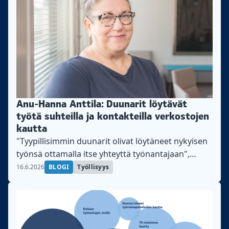
Anu-Hanna Anttila: Duunarit löytävät
työtä suhteilla ja kontakteilla verkostojen
kautta
"Tyypillisimmin duunarit olivat löytäneet nykyisen
työnsä ottamalla itse yhteyttä työnantajaan",
kirjoittaa Teollisuusliiton tutkimuspäällikkö Anu-
16.6.2026
BLOGI
Työllisyys
Hanna Anttila.