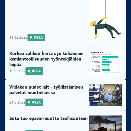
11.12.2023
AJASSA
Korkea sähkön hinta syö tuhansien
kemianteollisuuden työntekijöiden
leipää
19.9.2022
AJASSA
Viidakon uudet lait – työllistämisen
palvelut muutoksessa
21.3.2022
AJASSA
Sota tuo epävarmuutta teollisuuteen