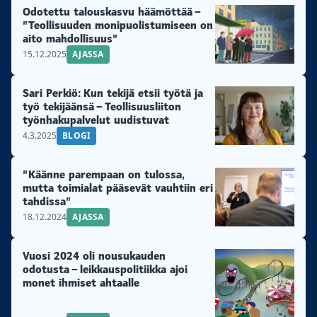
Pitkäaikaistyöttömiä ja työtä vailla olevia nuoria on
Odotettu talouskasvu häämöttää –
ennätyksellisen paljon. Asiantuntijat tarjoavat
”Teollisuuden monipuolistumiseen on
heikon työllisyystilanteen ratkaisuksi talouskasvua
aito mahdollisuus”
15.12.2025
AJASSA
tukevia toimia...
Sari Perkiö: Kun tekijä etsii työtä ja
työ tekijäänsä – Teollisuusliiton
työnhakupalvelut uudistuvat
4.3.2025
BLOGI
”Käänne parempaan on tulossa,
mutta toimialat pääsevät vauhtiin eri
tahdissa”
18.12.2024
AJASSA
Vuosi 2024 oli nousukauden
odotusta – leikkauspolitiikka ajoi
monet ihmiset ahtaalle