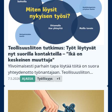
Teollisuusliiton tutkimus: Työt löytyvät
nyt suorilla kontakteilla – ”Ikä on
keskeinen muuttuja”
Ylivoimaisesti parhain tapa löytää töitä on suora
yhteydenotto työnantajaan. Teollisuusliiton
tutkimuksessa työttömänä olleet liiton jäsenet
7.5.2026
AJASSA
Työllisyys
+1
kertovat, että työn puute, ikääntyminen ja
työttömyyden pitkittyminen vaikeuttavat eniten
työnsaantia. Tästä on kyse Teollisuusliiton
kyselytutkimus liiton työttömänä olleille jäsenille
osoitti, että nuoremmat ja ammattitaitoiset