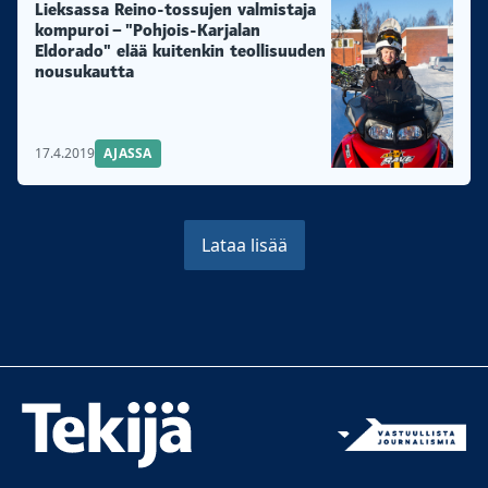
Lieksassa Reino-tossujen valmistaja
kompuroi – "Pohjois-Karjalan
Eldorado" elää kuitenkin teollisuuden
nousukautta
17.4.2019
AJASSA
Lataa lisää