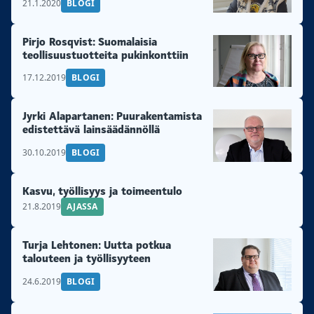
21.1.2020
BLOGI
Pirjo Rosqvist: Suomalaisia
teollisuustuotteita pukinkonttiin
17.12.2019
BLOGI
Jyrki Alapartanen: Puurakentamista
edistettävä lainsäädännöllä
30.10.2019
BLOGI
Kasvu, työllisyys ja toimeentulo
21.8.2019
AJASSA
Turja Lehtonen: Uutta potkua
talouteen ja työllisyyteen
24.6.2019
BLOGI