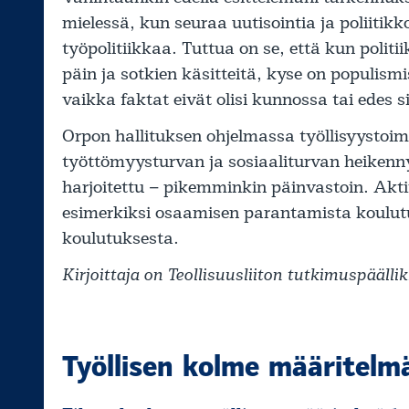
mielessä, kun seuraa uutisointia ja poliitik
työpolitiikkaa. Tuttua on se, että kun polit
päin ja sotkien käsitteitä, kyse on populism
vaikka faktat eivät olisi kunnossa tai edes s
Orpon hallituksen ohjelmassa työllisyystoim
työttömyysturvan ja sosiaaliturvan heikennyk
harjoitettu – pikemminkin päinvastoin. Aktiiv
esimerkiksi osaamisen parantamista koulutu
koulutuksesta.
Kirjoittaja on Teollisuusliiton tutkimuspäällik
Työllisen kolme määritelm