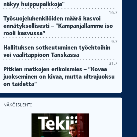
näkyy huippupalkkoja"
16.7
Työsuojeluhenkilöiden määrä kasvoi
ennätyksellisesti – ”Kampanjallamme iso
rooli kasvussa”
9.7
Hallituksen sotkeutuminen työehtoihin
vei vaalitappioon Tanskassa
31.7
Pitkien matkojen erikoismies – ”Kovaa
juokseminen on kivaa, mutta ultrajuoksu
on taidetta”
NÄKÖISLEHTI