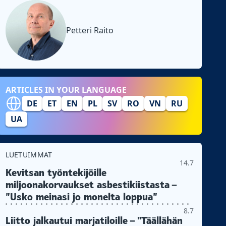
Petteri Raito
ARTICLES IN YOUR LANGUAGE
DE
ET
EN
PL
SV
RO
VN
RU
UA
LUETUIMMAT
14.7
Kevitsan työntekijöille
miljoonakorvaukset asbestikiistasta –
”Usko meinasi jo monelta loppua”
8.7
Liitto jalkautui marjatiloille – "Täällähän