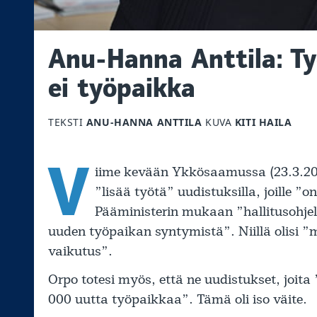
Anu-Hanna Anttila: Työ
ei työpaikka
TEKSTI
ANU-HANNA ANTTILA
KUVA
KITI HAILA
V
iime kevään Ykkösaamussa (23.3.202
”lisää työtä” uudistuksilla, joille ”o
Pääministerin mukaan ”hallitusohje
uuden työpaikan syntymistä”. Niillä olisi ”m
vaikutus”.
Orpo totesi myös, että ne uudistukset, joita
000 uutta työpaikkaa”. Tämä oli iso väite.