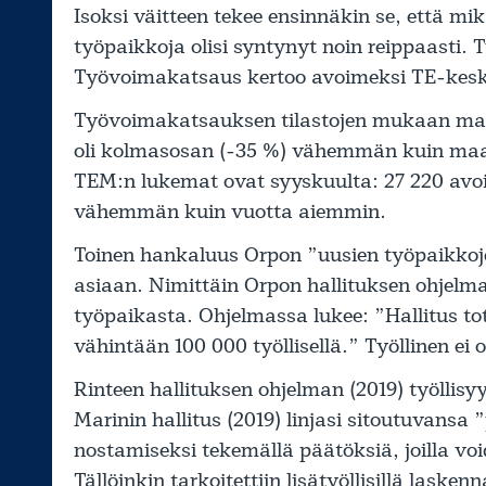
Isoksi väitteen tekee ensinnäkin se, että mi
työpaikkoja olisi syntynyt noin reippaasti. 
Työvoimakatsaus kertoo avoimeksi TE-kesk
Työvoimakatsauksen tilastojen mukaan maal
oli kolmasosan (-35 %) vähemmän kuin maa
TEM:n lukemat ovat syyskuulta: 27 220 avoi
vähemmän kuin vuotta aiemmin.
Toinen hankaluus Orpon ”uusien työpaikkoje
asiaan. Nimittäin Orpon hallituksen ohjelm
työpaikasta. Ohjelmassa lukee: ”Hallitus to
vähintään 100 000 työllisellä.” Työllinen ei 
Rinteen hallituksen ohjelman (2019) työllisyy
Marinin hallitus (2019) linjasi sitoutuvansa 
nostamiseksi tekemällä päätöksiä, joilla voi
Tällöinkin tarkoitettiin lisätyöllisillä laskenna