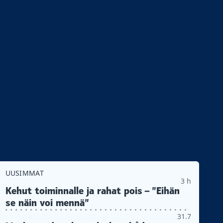
UUSIMMAT
3 h
Kehut toiminnalle ja rahat pois – ”Eihän
se näin voi mennä”
31.7