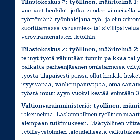
Tilastokeskus
: työllinen, määritelmä 1:
vuotiaat henkilöt, jotka vuoden viimeisellä v
työttömänä työnhakijana työ- ja elinkeinomi
suorittamassa varusmies- tai siviilipalvelua
veroviranomaisten tietoihin.
Tilastokeskus
: työllinen, määritelmä 2:
tehnyt työtä vähintään tunnin palkkaa tai y
palkatta perheenjäsenen omistamassa yrityk
työstä tilapäisesti poissa ollut henkilö laske
isyysvapaa, vanhempainvapaa, oma sairaus, l
työstä muun syyn vuoksi kestää enintään 3
Valtionvarainministeriö: työllinen, määri
rakennelma. Laskennallinen työllinen määrite
aiempaan tutkimukseen. Lisätyöllinen viitta
työllisyystoimien taloudellisesta vaikutukse