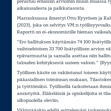
perustuu erilaisiin arvioihin muun muassa t
aikaisuudesta ja palkkatasosta.
Marraskuussa ilmestyi Otto Kyyrösen ja Ral
(2023), joka on selvitys VM:n työllisyysvaik
Raportti on ei-ekonomistille hieman vaikea
”Ero hallituksen käyttämän 74 100 lisätyölli
vaihtoehtoisen 33 700 lisätyöllisen arvion v
epävarmuutta ja samalla asettaa niin hallit
talouden kehityksestä uuteen valoon.” (Kyy
Työllisen käsite on vakiintunut toiseen käy
pääasiallisen toiminnan mukaan, Tilastokesk
ja työttömiksi. Työllisellä tarkoitetaan ihm
ansiotyötä. Eläkeläisiä ja opiskelijoita ei ti
ulkopuolella oleviin.
Vähintäänkin edellä esittelemäni tarkennuks