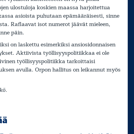
kojen ulostuloja koskien maassa harjoitettua
iikassa asioista puhutaan epämääräisesti, sinne
ista. Raflaavat isot numerot jäävät mieleen,
inne päin.
iksi on laskettu esimerkiksi ansiosidonnaisen
set. Aktiivista työllisyyspolitiikkaa ei ole
inen työllisyyspolitiikka tarkoittaisi
ksen avulla. Orpon hallitus on leikannut myös
kö.
ää