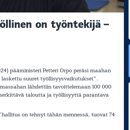
llinen on työntekijä –
4) pääministeri Petteri Orpo peräsi maahan
n laskettu suuret työllisyysvaikutukset”.
lmassahan lähdettiin tavoittelemaan 100 000
erkittävä taloutta ja työllisyyttä parantava
 ”hallitus on tehnyt tähän mennessä, tuovat 74