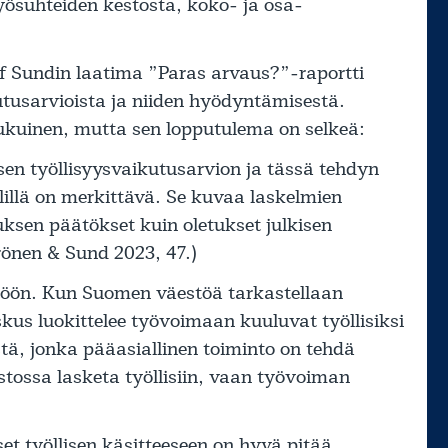
yösuhteiden kestosta, koko- ja osa-
f Sundin laatima ”Paras arvaus?”-raportti
utusarvioista ja niiden hyödyntämisestä.
lukuinen, mutta sen lopputulema on selkeä:
sen työllisyysvaikutusarvion ja tässä tehdyn
älillä on merkittävä. Se kuvaa laskelmien
uksen päätökset kuin oletukset julkisen
rönen & Sund 2023, 47.)
ttöön. Kun Suomen väestöä tarkastellaan
us luokittelee työvoimaan kuuluvat työllisiksi
istä, jonka pääasiallinen toiminto on tehdä
lastossa lasketa työllisiin, vaan työvoiman
et työllisen käsitteeseen on hyvä pitää