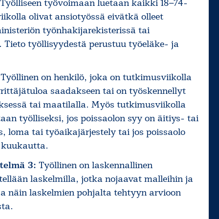
Työlliseen työvoimaan luetaan kaikki 18–74-
iikolla olivat ansiotyössä eivätkä olleet
nisteriön työnhakijarekisterissä tai
. Tieto työllisyydestä perustuu työeläke- ja
Työllinen on henkilö, joka on tutkimusviikolla
rittäjätuloa saadakseen tai on työskennellyt
sessä tai maatilalla. Myös tutkimusviikolla
taan työlliseksi, jos poissaolon syy on äitiys- tai
oma tai työaikajärjestely tai jos poissaolo
 kuukautta.
telmä 3:
Työllinen on laskennallinen
llään laskelmilla, jotka nojaavat malleihin ja
a näin laskelmien pohjalta tehtyyn arvioon
sta.