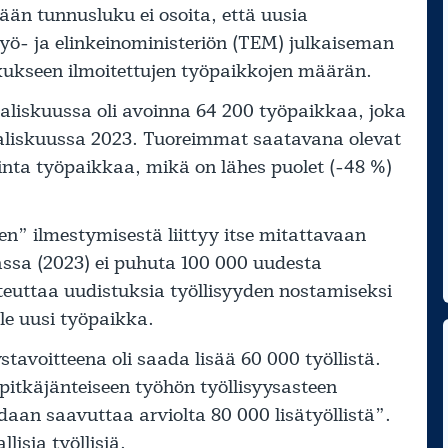
kään tunnusluku ei osoita, että uusia
Työ- ja elinkeinoministeriön (TEM) julkaiseman
ukseen ilmoitettujen työpaikkojen määrän.
iskuussa oli avoinna 64 200 työpaikkaa, joka
liskuussa 2023. Tuoreimmat saatavana olevat
nta työpaikkaa, mikä on lähes puolet (-48 %)
n” ilmestymisestä liittyy itse mitattavaan
assa (2023) ei puhuta 100 000 uudesta
teuttaa uudistuksia työllisyyden nostamiseksi
ole uusi työpaikka.
stavoitteena oli saada lisää 60 000 työllistä.
”pitkäjänteiseen työhön työllisyysasteen
daan saavuttaa arviolta 80 000 lisätyöllistä”.
llisia työllisiä.