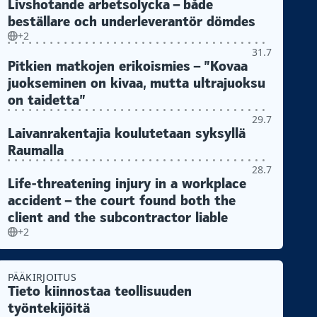
Livshotande arbetsolycka – både
beställare och underleverantör dömdes
+2
31.7
Pitkien matkojen erikoismies – ”Kovaa
juokseminen on kivaa, mutta ultrajuoksu
on taidetta”
29.7
Laivanrakentajia koulutetaan syksyllä
Raumalla
28.7
Life-threatening injury in a workplace
accident – the court found both the
client and the subcontractor liable
+2
PÄÄKIRJOITUS
Tieto kiinnostaa teollisuuden
työntekijöitä