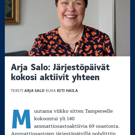
Arja Salo: Järjestöpäivät
kokosi aktiivit yhteen
TEKSTI
ARJA SALO
KUVA
KITI HAILA
M
uutama viikko sitten Tampereelle
kokoontui yli 140
ammattiosastoaktiivia 69 osastosta.
Ammattiosastojen järjestöpäivillä pohdittiin