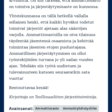
arviointia. On siis tärkeää, että ammattiosasto
on toimiva ja järjestäytymisaste on kunnossa.
Yhteiskunnassa on tällä hetkellä vallalla
sellainen henki, että kaikki hyväksi todetut
toimivat järjestöt ajetaan alas säästöjen
varjolla. Ammattiosastoilla on oiva tilaisuus
täydentää jäsentensä osaamista ja kehittää
toimintaa jäsenten etujen puolustajana.
Ammatillinen järjestäytyminen on ollut
työntekijöiden turvana jo yli sadan vuoden
ajan. Tehdään siis työtä uudistuen ja
tulevaisuuteen katsoen seuraavatkin sata
vuotta!
Rentouttavaa kesää!
Kirjoittaja on Teollisuusliiton järjestötoimitsija.
Avainsanat:
Ammattiosasto
Ammattiyhdistysliike