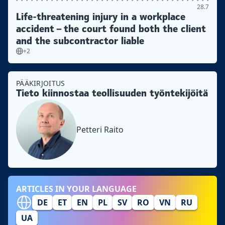
28.7
Life-threatening injury in a workplace
accident – the court found both the client
and the subcontractor liable
+2
PÄÄKIRJOITUS
Tieto kiinnostaa teollisuuden työntekijöitä
Petteri Raito
ARTICLES IN YOUR LANGUAGE
DE
ET
EN
PL
SV
RO
VN
RU
UA