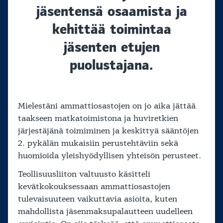
jäsentensä osaamista ja
kehittää toimintaa
jäsenten etujen
puolustajana.
Mielestäni ammattiosastojen on jo aika jättää
taakseen matkatoimistona ja huviretkien
järjestäjänä toimiminen ja keskittyä sääntöjen
2. pykälän mukaisiin perustehtäviin sekä
huomioida yleishyödyllisen yhteisön perusteet.
Teollisuusliiton valtuusto käsitteli
kevätkokouksessaan ammattiosastojen
tulevaisuuteen vaikuttavia asioita, kuten
mahdollista jäsenmaksupalautteen uudelleen