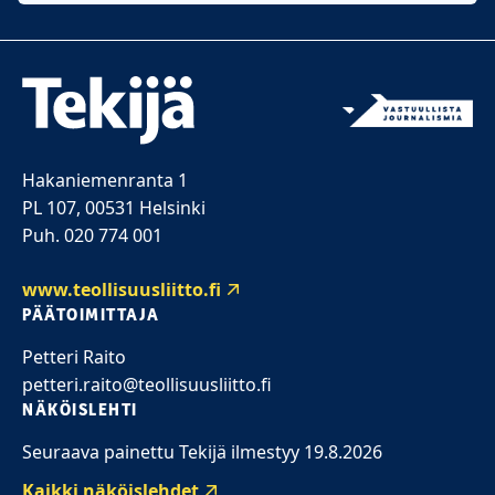
Hakaniemenranta 1
PL 107, 00531 Helsinki
Puh. 020 774 001
www.teollisuusliitto.fi
PÄÄTOIMITTAJA
Petteri Raito
petteri.raito@teollisuusliitto.fi
NÄKÖISLEHTI
Seuraava painettu Tekijä ilmestyy 19.8.2026
Kaikki näköislehdet