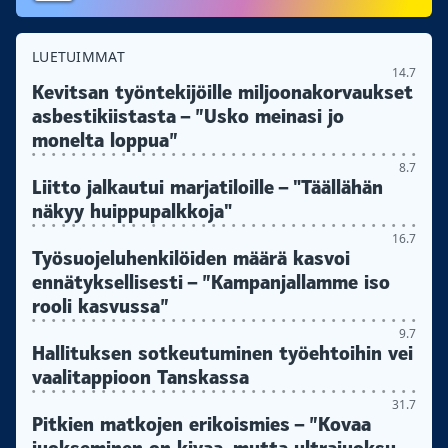
LUETUIMMAT
14.7
Kevitsan työntekijöille miljoonakorvaukset
asbestikiistasta – ”Usko meinasi jo
monelta loppua”
8.7
Liitto jalkautui marjatiloille – "Täällähän
näkyy huippupalkkoja"
16.7
Työsuojeluhenkilöiden määrä kasvoi
ennätyksellisesti – ”Kampanjallamme iso
rooli kasvussa”
9.7
Hallituksen sotkeutuminen työehtoihin vei
vaalitappioon Tanskassa
31.7
Pitkien matkojen erikoismies – ”Kovaa