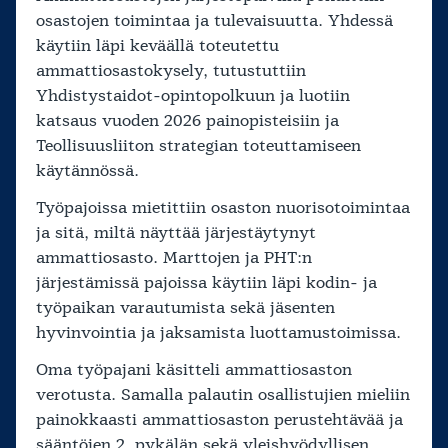
osastojen toimintaa ja tulevaisuutta. Yhdessä
käytiin läpi keväällä toteutettu
ammattiosastokysely, tutustuttiin
Yhdistystaidot-opintopolkuun ja luotiin
katsaus vuoden 2026 painopisteisiin ja
Teollisuusliiton strategian toteuttamiseen
käytännössä.
Työpajoissa mietittiin osaston nuorisotoimintaa
ja sitä, miltä näyttää järjestäytynyt
ammattiosasto. Marttojen ja PHT:n
järjestämissä pajoissa käytiin läpi kodin- ja
työpaikan varautumista sekä jäsenten
hyvinvointia ja jaksamista luottamustoimissa.
Oma työpajani käsitteli ammattiosaston
verotusta. Samalla palautin osallistujien mieliin
painokkaasti ammattiosaston perustehtävää ja
sääntöjen 2. pykälän sekä yleishyödyllisen