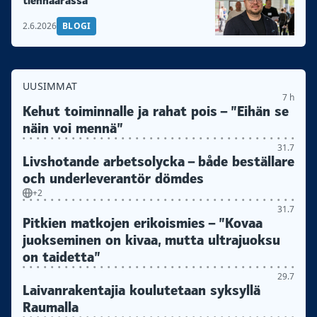
tienhaarassa
2.6.2026
BLOGI
UUSIMMAT
7 h
Kehut toiminnalle ja rahat pois – ”Eihän se
näin voi mennä”
31.7
Livshotande arbetsolycka – både beställare
och underleverantör dömdes
+2
31.7
Pitkien matkojen erikoismies – ”Kovaa
juokseminen on kivaa, mutta ultrajuoksu
on taidetta”
29.7
Laivanrakentajia koulutetaan syksyllä
Raumalla