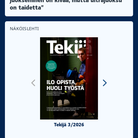
juokseminen on kivaa, mutta ultrajuoksu
on taidetta”
NÄKÖISLEHTI
Tekijä 3/2026
Tekijä 2/20