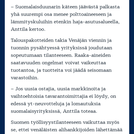
– Suomalaisduunarin käteen jäävästä palkasta
yhä suurempi osa menee polttoaineeseen ja
lämmityskuluihin etenkin haja-asutusalueella,
Anttila kertoo.
Talouspakotteiden takia Venäjän viennin ja
tuonnin pysähtyessä yrityksissä joudutaan
sopeutumaan tilanteeseen. Raaka-aineiden
saatavuuden ongelmat voivat vaikeuttaa
tuotantoa, ja tuotteita voi jäädä seisomaan
varastoihin.
– Jos uusia ostajia, uusia markkinoita ja
vaihtoehtoisia tavarantoimittajia ei löydy, on
edessä yt-neuvotteluja ja lomautuksia
suomalaisyrityksissä, Anttila toteaa.
Suomen työllisyystilanteeseen vaikuttaa myös
se, ettei venäläisten alihankkijoiden lähettämää