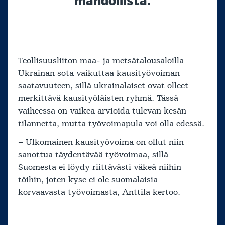
mahdollista.
Teollisuusliiton maa- ja metsätalousaloilla
Ukrainan sota vaikuttaa kausityövoiman
saatavuuteen, sillä ukrainalaiset ovat olleet
merkittävä kausityöläisten ryhmä. Tässä
vaiheessa on vaikea arvioida tulevan kesän
tilannetta, mutta työvoimapula voi olla edessä.
– Ulkomainen kausityövoima on ollut niin
sanottua täydentävää työvoimaa, sillä
Suomesta ei löydy riittävästi väkeä niihin
töihin, joten kyse ei ole suomalaisia
korvaavasta työvoimasta, Anttila kertoo.