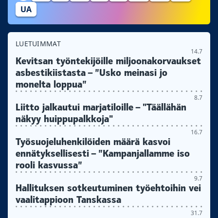
UA
LUETUIMMAT
14.7
Kevitsan työntekijöille miljoonakorvaukset
asbestikiistasta – ”Usko meinasi jo
monelta loppua”
8.7
Liitto jalkautui marjatiloille – "Täällähän
näkyy huippupalkkoja"
16.7
Työsuojeluhenkilöiden määrä kasvoi
ennätyksellisesti – ”Kampanjallamme iso
rooli kasvussa”
9.7
Hallituksen sotkeutuminen työehtoihin vei
vaalitappioon Tanskassa
31.7