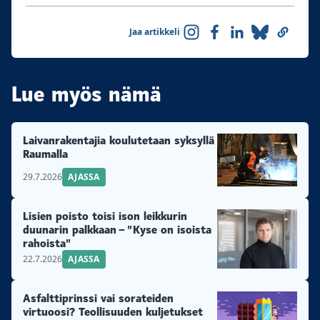
Jaa artikkeli
Lue myös nämä
Laivanrakentajia koulutetaan syksyllä
Raumalla
29.7.2026
AJASSA
Lisien poisto toisi ison leikkurin
duunarin palkkaan – ”Kyse on isoista
rahoista”
22.7.2026
AJASSA
Asfalttiprinssi vai sorateiden
virtuoosi? Teollisuuden kuljetukset