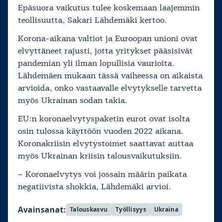
Epäsuora vaikutus tulee koskemaan laajemmin
teollisuutta, Sakari Lähdemäki kertoo.
Korona-aikana valtiot ja Euroopan unioni ovat
elvyttäneet rajusti, jotta yritykset pääsisivät
pandemian yli ilman lopullisia vaurioita.
Lähdemäen mukaan tässä vaiheessa on aikaista
arvioida, onko vastaavalle elvytykselle tarvetta
myös Ukrainan sodan takia.
EU:n koronaelvytyspaketin eurot ovat isolta
osin tulossa käyttöön vuoden 2022 aikana.
Koronakriisin elvytystoimet saattavat auttaa
myös Ukrainan kriisin talousvaikutuksiin.
– Koronaelvytys voi jossain määrin paikata
negatiivista shokkia, Lähdemäki arvioi.
Avainsanat:
Talouskasvu
Työllisyys
Ukraina