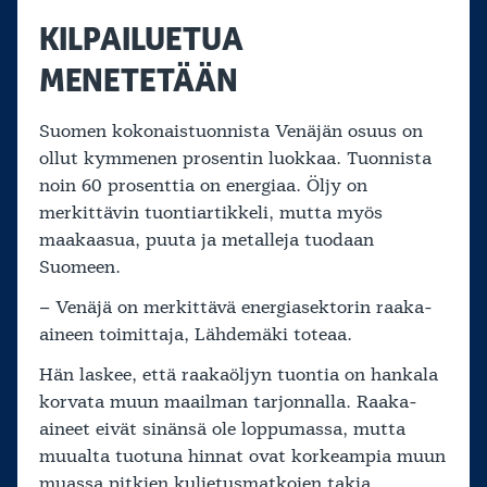
KILPAILUETUA
MENETETÄÄN
Suomen kokonaistuonnista Venäjän osuus on
ollut kymmenen prosentin luokkaa. Tuonnista
noin 60 prosenttia on energiaa. Öljy on
merkittävin tuontiartikkeli, mutta myös
maakaasua, puuta ja metalleja tuodaan
Suomeen.
– Venäjä on merkittävä energiasektorin raaka-
aineen toimittaja, Lähdemäki toteaa.
Hän laskee, että raakaöljyn tuontia on hankala
korvata muun maailman tarjonnalla. Raaka-
aineet eivät sinänsä ole loppumassa, mutta
muualta tuotuna hinnat ovat korkeampia muun
muassa pitkien kuljetusmatkojen takia.