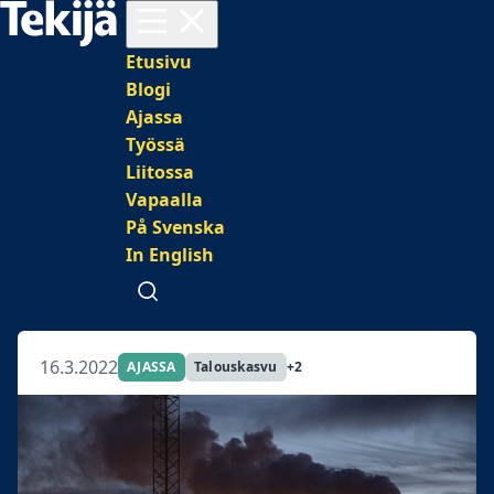
Avaa valikko
Päävalikko
Etusivu
Blogi
Ajassa
Työssä
Liitossa
Vapaalla
På Svenska
In English
Avaa haku
16.3.2022
AJASSA
Talouskasvu
+2