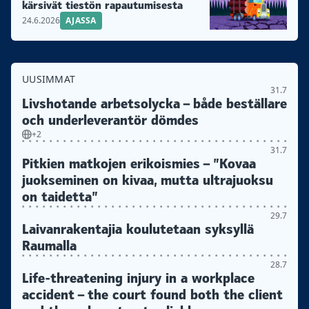
kärsivät tiestön rapautumisesta
24.6.2026
AJASSA
UUSIMMAT
31.7
Livshotande arbetsolycka – både beställare
och underleverantör dömdes
+2
31.7
Pitkien matkojen erikoismies – ”Kovaa
juokseminen on kivaa, mutta ultrajuoksu
on taidetta”
29.7
Laivanrakentajia koulutetaan syksyllä
Raumalla
28.7
Life-threatening injury in a workplace
accident – the court found both the client