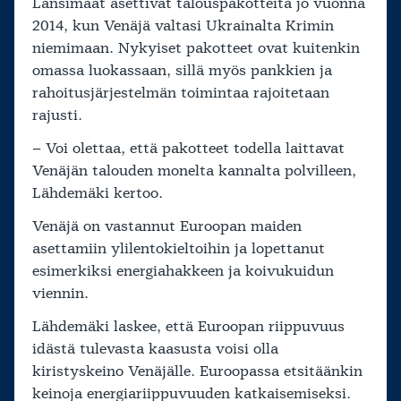
Länsimaat asettivat talouspakotteita jo vuonna
2014, kun Venäjä valtasi Ukrainalta Krimin
niemimaan. Nykyiset pakotteet ovat kuitenkin
omassa luokassaan, sillä myös pankkien ja
rahoitusjärjestelmän toimintaa rajoitetaan
rajusti.
– Voi olettaa, että pakotteet todella laittavat
Venäjän talouden monelta kannalta polvilleen,
Lähdemäki kertoo.
Venäjä on vastannut Euroopan maiden
asettamiin ylilentokieltoihin ja lopettanut
esimerkiksi energiahakkeen ja koivukuidun
viennin.
Lähdemäki laskee, että Euroopan riippuvuus
idästä tulevasta kaasusta voisi olla
kiristyskeino Venäjälle. Euroopassa etsitäänkin
keinoja energiariippuvuuden katkaisemiseksi.