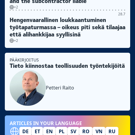
and the subcontractor liable
+2
28.7
Hengenvaarallinen loukkaantuminen
työtapaturmassa – oikeus piti sekä tilaajaa
että alihankkijaa syyllisinä
+2
PÄÄKIRJOITUS
Tieto kiinnostaa teollisuuden työntekijöitä
Petteri Raito
ARTICLES IN YOUR LANGUAGE
DE
ET
EN
PL
SV
RO
VN
RU