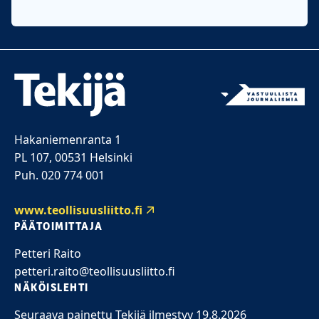
Hakaniemenranta 1
PL 107, 00531 Helsinki
Puh. 020 774 001
www.teollisuusliitto.fi
PÄÄTOIMITTAJA
Petteri Raito
petteri.raito@teollisuusliitto.fi
NÄKÖISLEHTI
Seuraava painettu Tekijä ilmestyy 19.8.2026