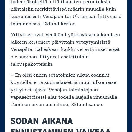
todennäköiseltä, että tilausten peruutuksia
nähtäisiin merkittävissä määrin muualla kuin
suoranaisesti Venäjään tai Ukrainaan liittyvissä
toiminnoissa, Eklund kertoo.
Yritykset ovat Venäjän hyökkäyksen alkamisen
jälkeen kertoneet päivittäin vetäytymisistä
Venäjältä. Läheskään kaikki vetäytymiset eivät
ole suoraan liittyneet asetettuihin
talouspakotteisiin.
– En olisi ennen sotatoimien alkua osannut
kuvitella, että suomalaiset ja muut ulkomaiset
yritykset ajavat Venäjän toimintojaan
vapaaehtoisesti alas todella laajalla rintamalla.
Tämä on aivan uusi ilmiö, Eklund sanoo.
SODAN AIKANA