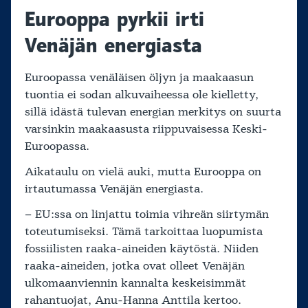
Eurooppa pyrkii irti
Venäjän energiasta
Euroopassa venäläisen öljyn ja maakaasun
tuontia ei sodan alkuvaiheessa ole kielletty,
sillä idästä tulevan energian merkitys on suurta
varsinkin maakaasusta riippuvaisessa Keski-
Euroopassa.
Aikataulu on vielä auki, mutta Eurooppa on
irtautumassa Venäjän energiasta.
– EU:ssa on linjattu toimia vihreän siirtymän
toteutumiseksi. Tämä tarkoittaa luopumista
fossiilisten raaka-aineiden käytöstä. Niiden
raaka-aineiden, jotka ovat olleet Venäjän
ulkomaanviennin kannalta keskeisimmät
rahantuojat, Anu-Hanna Anttila kertoo.