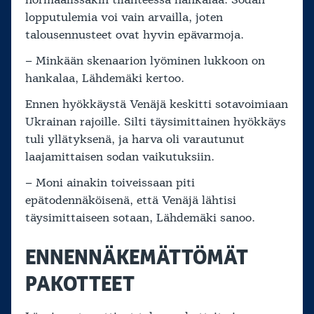
normaalissakin tilanteessa hankalaa. Sodan
lopputulemia voi vain arvailla, joten
talousennusteet ovat hyvin epävarmoja.
– Minkään skenaarion lyöminen lukkoon on
hankalaa, Lähdemäki kertoo.
Ennen hyökkäystä Venäjä keskitti sotavoimiaan
Ukrainan rajoille. Silti täysimittainen hyökkäys
tuli yllätyksenä, ja harva oli varautunut
laajamittaisen sodan vaikutuksiin.
– Moni ainakin toiveissaan piti
epätodennäköisenä, että Venäjä lähtisi
täysimittaiseen sotaan, Lähdemäki sanoo.
ENNENNÄKEMÄTTÖMÄT
PAKOTTEET