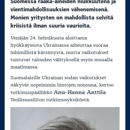
Suomessa raaka-aineiden niukkuutena ja
vientimahdollisuuksien vähenemisenä.
Monien yritysten on mahdollista selvitä
kriisistä ilman suuria vaurioita.
Venäjän 24. helmikuuta aloittama
hyökkäyssota Ukrainassa aiheuttaa suoraa
inhimillistä kärsimystä, mutta vaikutukset
tuntuvat talouden välityksellä myös muualla
maailmassa.
Suomalaisille Ukrainan sodan vaikutukset
näkyvät nopeimmin hintojen nousuna, kertoo
Anu-Hanna Anttila
tutkimuspäällikkö
Teollisuusliiton tutkimusyksiköstä.