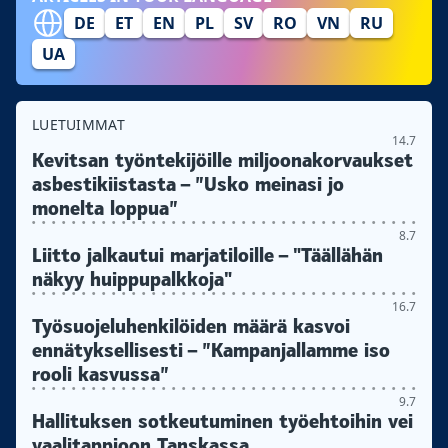
DE
ET
EN
PL
SV
RO
VN
RU
UA
LUETUIMMAT
14.7
Kevitsan työntekijöille miljoonakorvaukset
asbestikiistasta – ”Usko meinasi jo
monelta loppua”
8.7
Liitto jalkautui marjatiloille – "Täällähän
näkyy huippupalkkoja"
16.7
Työsuojeluhenkilöiden määrä kasvoi
ennätyksellisesti – ”Kampanjallamme iso
rooli kasvussa”
9.7
Hallituksen sotkeutuminen työehtoihin vei
vaalitappioon Tanskassa