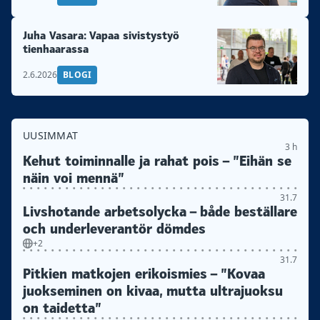
Juha Vasara: Vapaa sivistystyö
tienhaarassa
2.6.2026
BLOGI
UUSIMMAT
3 h
Kehut toiminnalle ja rahat pois – ”Eihän se
näin voi mennä”
31.7
Livshotande arbetsolycka – både beställare
och underleverantör dömdes
+2
31.7
Pitkien matkojen erikoismies – ”Kovaa
juokseminen on kivaa, mutta ultrajuoksu
on taidetta”