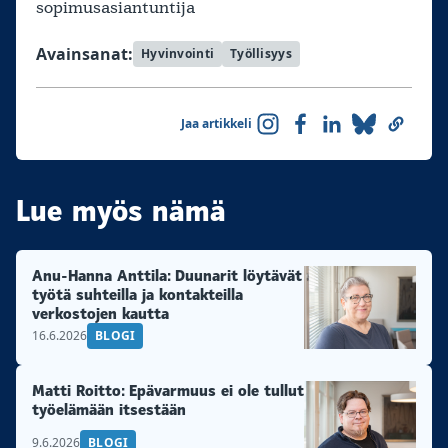
sopimusasiantuntija
Avainsanat:
Hyvinvointi
Työllisyys
Jaa artikkeli
Lue myös nämä
Anu-Hanna Anttila: Duunarit löytävät
työtä suhteilla ja kontakteilla
verkostojen kautta
16.6.2026
BLOGI
Matti Roitto: Epävarmuus ei ole tullut
työelämään itsestään
9.6.2026
BLOGI