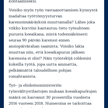
kohtaamiseksi.
Voisiko myös työn vastaanottamisen kynnystä
madaltaa työttömyysturvan
karenssimääräyksiä muuttamalla? Lähes joka
viikko korviini kantautuu tieto työsuhteen
purusta koeaikana, mistä todennäköisesti
seuraa 90 päivän karenssi ennen
ansiopäivärahan saamista. Voisiko lakia
muuttaa niin, että koeaikapurun jälkeen
karenssia ei olisi? Näin työntekijä rohkenisi
kokeilla työtä, jopa uutta ammattia,
pelkäämättä taloudellisen pohjan
romahtamista.
Työ- ja elinkeinoministeriön
työnvälitystilastojen mukaan koeaikapurkujen
määrä on kasvanut 30 prosentilla vuodesta
2016 vuoteen 2018. Numeroina se tarkoittaa