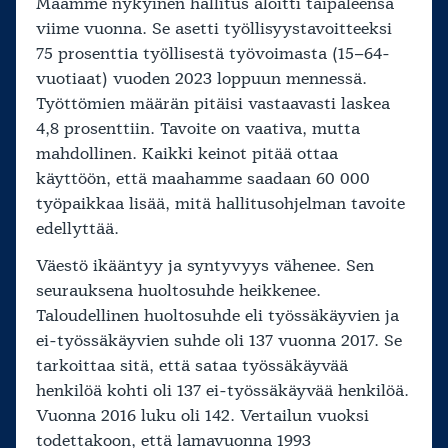
Maamme nykyinen hallitus aloitti taipaleensa
viime vuonna. Se asetti työllisyystavoitteeksi
75 prosenttia työllisestä työvoimasta (15–64-
vuotiaat) vuoden 2023 loppuun mennessä.
Työttömien määrän pitäisi vastaavasti laskea
4,8 prosenttiin. Tavoite on vaativa, mutta
mahdollinen. Kaikki keinot pitää ottaa
käyttöön, että maahamme saadaan 60 000
työpaikkaa lisää, mitä hallitusohjelman tavoite
edellyttää.
Väestö ikääntyy ja syntyvyys vähenee. Sen
seurauksena huoltosuhde heikkenee.
Taloudellinen huoltosuhde eli työssäkäyvien ja
ei-työssäkäyvien suhde oli 137 vuonna 2017. Se
tarkoittaa sitä, että sataa työssäkäyvää
henkilöä kohti oli 137 ei-työssäkäyvää henkilöä.
Vuonna 2016 luku oli 142. Vertailun vuoksi
todettakoon, että lamavuonna 1993