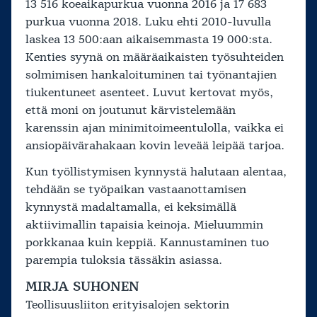
13 516 koeaikapurkua vuonna 2016 ja 17 683
purkua vuonna 2018. Luku ehti 2010-luvulla
laskea 13 500:aan aikaisemmasta 19 000:sta.
Kenties syynä on määräaikaisten työsuhteiden
solmimisen hankaloituminen tai työnantajien
tiukentuneet asenteet. Luvut kertovat myös,
että moni on joutunut kärvistelemään
karenssin ajan minimitoimeentulolla, vaikka ei
ansiopäivärahakaan kovin leveää leipää tarjoa.
Kun työllistymisen kynnystä halutaan alentaa,
tehdään se työpaikan vastaanottamisen
kynnystä madaltamalla, ei keksimällä
aktiivimallin tapaisia keinoja. Mieluummin
porkkanaa kuin keppiä. Kannustaminen tuo
parempia tuloksia tässäkin asiassa.
MIRJA SUHONEN
Teollisuusliiton erityisalojen sektorin