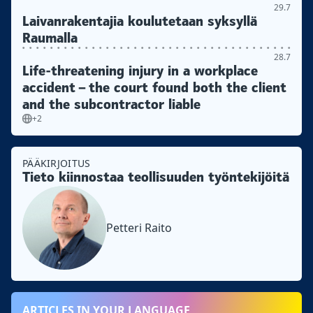
29.7
Laivanrakentajia koulutetaan syksyllä
Raumalla
28.7
Life-threatening injury in a workplace
accident – the court found both the client
and the subcontractor liable
+2
PÄÄKIRJOITUS
Tieto kiinnostaa teollisuuden työntekijöitä
Petteri Raito
ARTICLES IN YOUR LANGUAGE