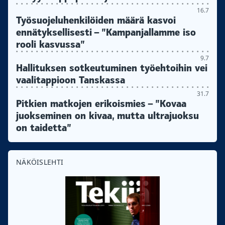
16.7
Työsuojeluhenkilöiden määrä kasvoi
ennätyksellisesti – ”Kampanjallamme iso
rooli kasvussa”
9.7
Hallituksen sotkeutuminen työehtoihin vei
vaalitappioon Tanskassa
31.7
Pitkien matkojen erikoismies – ”Kovaa
juokseminen on kivaa, mutta ultrajuoksu
on taidetta”
NÄKÖISLEHTI