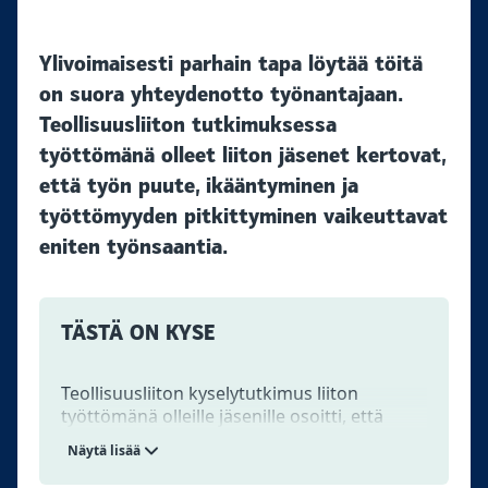
Ylivoimaisesti parhain tapa löytää töitä
on suora yhteydenotto työnantajaan.
Teollisuusliiton tutkimuksessa
työttömänä olleet liiton jäsenet kertovat,
että työn puute, ikääntyminen ja
työttömyyden pitkittyminen vaikeuttavat
eniten työnsaantia.
TÄSTÄ ON KYSE
Teollisuusliiton kyselytutkimus liiton
työttömänä olleille jäsenille osoitti, että
nuoremmat ja ammattitaitoiset löytävät
Näytä lisää
nopeasti töitä. Sen sijaan yli 55-vuotiaiden
on hankalaa löytää töitä, jolloin työttömyys