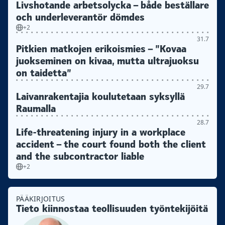
Livshotande arbetsolycka – både beställare
och underleverantör dömdes
+2
31.7
Pitkien matkojen erikoismies – ”Kovaa
juokseminen on kivaa, mutta ultrajuoksu
on taidetta”
29.7
Laivanrakentajia koulutetaan syksyllä
Raumalla
28.7
Life-threatening injury in a workplace
accident – the court found both the client
and the subcontractor liable
+2
PÄÄKIRJOITUS
Tieto kiinnostaa teollisuuden työntekijöitä