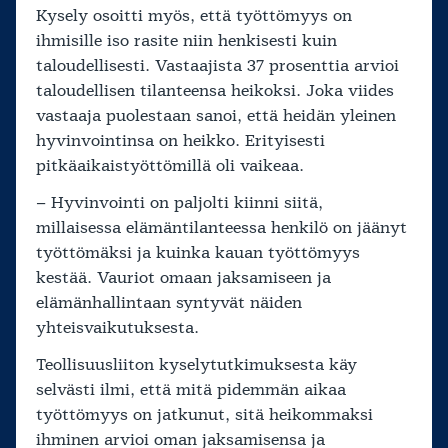
Kysely osoitti myös, että työttömyys on
ihmisille iso rasite niin henkisesti kuin
taloudellisesti. Vastaajista 37 prosenttia arvioi
taloudellisen tilanteensa heikoksi. Joka viides
vastaaja puolestaan sanoi, että heidän yleinen
hyvinvointinsa on heikko. Erityisesti
pitkäaikaistyöttömillä oli vaikeaa.
– Hyvinvointi on paljolti kiinni siitä,
millaisessa elämäntilanteessa henkilö on jäänyt
työttömäksi ja kuinka kauan työttömyys
kestää. Vauriot omaan jaksamiseen ja
elämänhallintaan syntyvät näiden
yhteisvaikutuksesta.
Teollisuusliiton kyselytutkimuksesta käy
selvästi ilmi, että mitä pidemmän aikaa
työttömyys on jatkunut, sitä heikommaksi
ihminen arvioi oman jaksamisensa ja