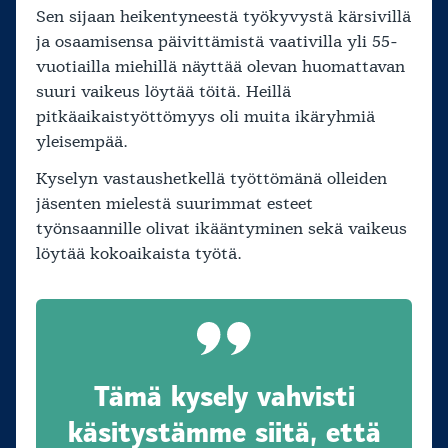
Sen sijaan heikentyneestä työkyvystä kärsivillä
ja osaamisensa päivittämistä vaativilla yli 55-
vuotiailla miehillä näyttää olevan huomattavan
suuri vaikeus löytää töitä. Heillä
pitkäaikaistyöttömyys oli muita ikäryhmiä
yleisempää.
Kyselyn vastaushetkellä työttömänä olleiden
jäsenten mielestä suurimmat esteet
työnsaannille olivat ikääntyminen sekä vaikeus
löytää kokoaikaista työtä.
Tämä kysely vahvisti
käsitystämme siitä, että