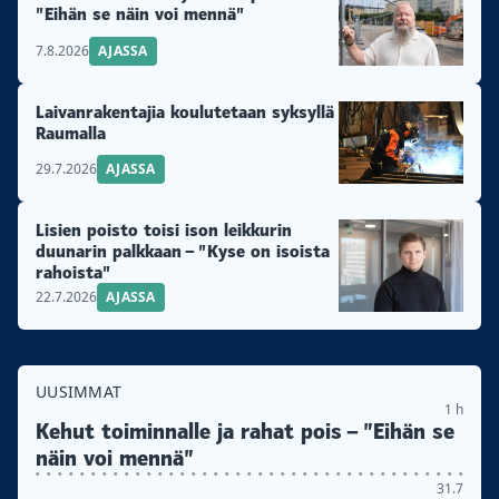
”Eihän se näin voi mennä”
7.8.2026
AJASSA
Laivanrakentajia koulutetaan syksyllä
Raumalla
29.7.2026
AJASSA
Lisien poisto toisi ison leikkurin
duunarin palkkaan – ”Kyse on isoista
rahoista”
22.7.2026
AJASSA
UUSIMMAT
1 h
Kehut toiminnalle ja rahat pois – ”Eihän se
näin voi mennä”
31.7