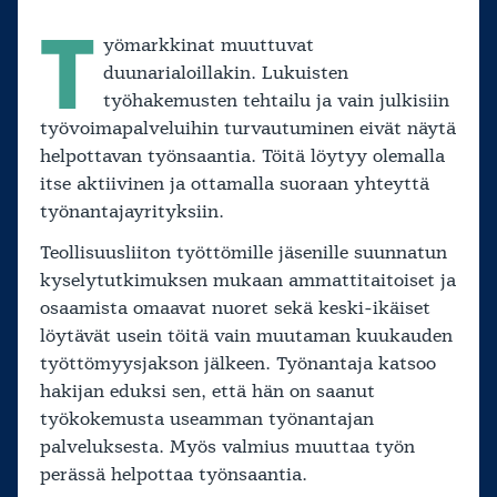
voi pitkittyä.
T
yömarkkinat muuttuvat
Kyselytutkimuksen tuloksista käy ilmi, että
duunarialoillakin. Lukuisten
myös duunarialoilla töitä löytää parhaiten
oman aktiivisuuden ja omien verkostojen
työhakemusten tehtailu ja vain julkisiin
kautta.
työvoimapalveluihin turvautuminen eivät näytä
Työnsaanti julkisten työvoimapalveluiden
helpottavan työnsaantia. Töitä löytyy olemalla
kautta arvioitiin heikoksi.
itse aktiivinen ja ottamalla suoraan yhteyttä
työnantajayrityksiin.
Teollisuusliiton työttömille jäsenille suunnatun
kyselytutkimuksen mukaan ammattitaitoiset ja
osaamista omaavat nuoret sekä keski-ikäiset
löytävät usein töitä vain muutaman kuukauden
työttömyysjakson jälkeen. Työnantaja katsoo
hakijan eduksi sen, että hän on saanut
työkokemusta useamman työnantajan
palveluksesta. Myös valmius muuttaa työn
perässä helpottaa työnsaantia.