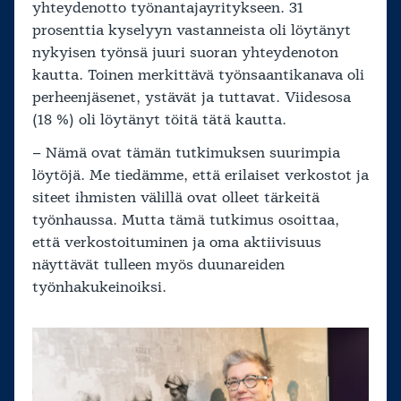
yhteydenotto työnantajayritykseen. 31
prosenttia kyselyyn vastanneista oli löytänyt
nykyisen työnsä juuri suoran yhteydenoton
kautta. Toinen merkittävä työnsaantikanava oli
perheenjäsenet, ystävät ja tuttavat. Viidesosa
(18 %) oli löytänyt töitä tätä kautta.
– Nämä ovat tämän tutkimuksen suurimpia
löytöjä. Me tiedämme, että erilaiset verkostot ja
siteet ihmisten välillä ovat olleet tärkeitä
työnhaussa. Mutta tämä tutkimus osoittaa,
että verkostoituminen ja oma aktiivisuus
näyttävät tulleen myös duunareiden
työnhakukeinoiksi.