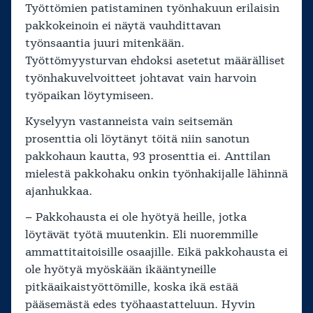
Työttömien patistaminen työnhakuun erilaisin
pakkokeinoin ei näytä vauhdittavan
työnsaantia juuri mitenkään.
Työttömyysturvan ehdoksi asetetut määrälliset
työnhakuvelvoitteet johtavat vain harvoin
työpaikan löytymiseen.
Kyselyyn vastanneista vain seitsemän
prosenttia oli löytänyt töitä niin sanotun
pakkohaun kautta, 93 prosenttia ei. Anttilan
mielestä pakkohaku onkin työnhakijalle lähinnä
ajanhukkaa.
– Pakkohausta ei ole hyötyä heille, jotka
löytävät työtä muutenkin. Eli nuoremmille
ammattitaitoisille osaajille. Eikä pakkohausta ei
ole hyötyä myöskään ikääntyneille
pitkäaikaistyöttömille, koska ikä estää
pääsemästä edes työhaastatteluun. Hyvin