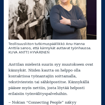
Teollisuusliiton tutkimuspäällikkö Anu-Hanna
Anttila sanoo, että kännykät auttavat työnhaussa.
KUVA ANTTI HYVÄRINEN
Anttilan mielestä suurin syy muutokseen ovat
kännykät. Niiden kautta on helppo olla
kontaktissa työnantajiin soittamalla,
tekstiviestein tai sähköpostitse. Kännykällä
pääsee myös nettiin, josta löytää helposti
erilaisiin työnvälityspalveluihin.
– Nokian “Connecting People” näkyy