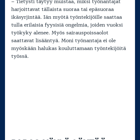
– Tietysti täytyy muistaa, miksi työnantajat
harjoittavat tällaista suoraa tai epäsuoraa
ikäsyrjintää. Iän myötä työntekijöille saattaa
tulla erilaisia fyysisiä ongelmia, joiden vuoksi
työkyky alenee. Myös sairauspoissaolot
saattavat lisääntyä. Moni työnantaja ei ole
myöskään halukas kouluttamaan työntekijöitä
työssä.