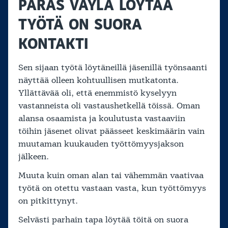
PARAS VÄYLÄ LÖYTÄÄ
TYÖTÄ ON SUORA
KONTAKTI
Sen sijaan työtä löytäneillä jäsenillä työnsaanti
näyttää olleen kohtuullisen mutkatonta.
Yllättävää oli, että enemmistö kyselyyn
vastanneista oli vastaushetkellä töissä. Oman
alansa osaamista ja koulutusta vastaaviin
töihin jäsenet olivat päässeet keskimäärin vain
muutaman kuukauden työttömyysjakson
jälkeen.
Muuta kuin oman alan tai vähemmän vaativaa
työtä on otettu vastaan vasta, kun työttömyys
on pitkittynyt.
Selvästi parhain tapa löytää töitä on suora