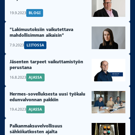
19.9.2023
BLOGI
”Lakimuutoksiin vaikutettava
mahdollisimman aikaisin”
7.9.2023
LIITOSSA
Jäsenten tarpeet vaikuttamistyön
perustana
16.8.2023
AJASSA
Hermes-sovelluksesta uusi työkalu
edunvalvonnan pakkiin
19.4.2023
AJASSA
Palkanmaksuvelvollisuus
sähkökatkosten ajalta