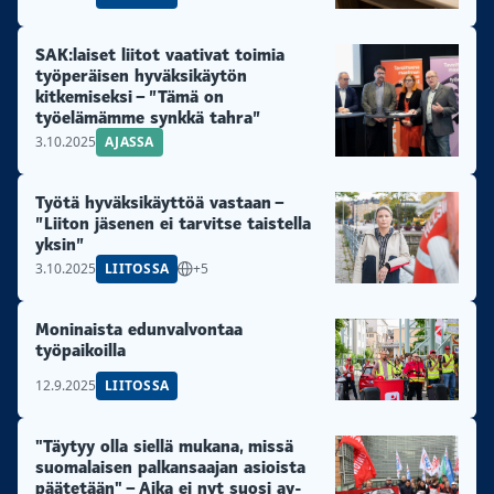
SAK:laiset liitot vaativat toimia
työperäisen hyväksikäytön
kitkemiseksi – ”Tämä on
työelämämme synkkä tahra”
3.10.2025
AJASSA
Työtä hyväksikäyttöä vastaan –
”Liiton jäsenen ei tarvitse taistella
yksin”
3.10.2025
LIITOSSA
+5
Moninaista edunvalvontaa
työpaikoilla
12.9.2025
LIITOSSA
"Täytyy olla siellä mukana, missä
suomalaisen palkansaajan asioista
päätetään" – Aika ei nyt suosi ay-