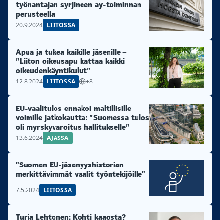
työnantajan syrjineen ay-toiminnan
perusteella
20.9.2024
LIITOSSA
Apua ja tukea kaikille jäsenille –
”Liiton oikeusapu kattaa kaikki
oikeudenkäyntikulut”
12.8.2024
LIITOSSA
+8
EU-vaalitulos ennakoi maltillisille
voimille jatkokautta: ”Suomessa tulos
oli myrskyvaroitus hallitukselle”
13.6.2024
AJASSA
"Suomen EU-jäsenyyshistorian
merkittävimmät vaalit työntekijöille"
7.5.2024
LIITOSSA
Turja Lehtonen: Kohti kaaosta?