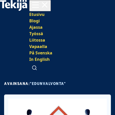
Avaa valikko
Päävalikko
Etusivu
Blogi
Ajassa
Työssä
Liitossa
Vapaalla
På Svenska
In English
Avaa haku
AVAINSANA:
"EDUNVALVONTA"