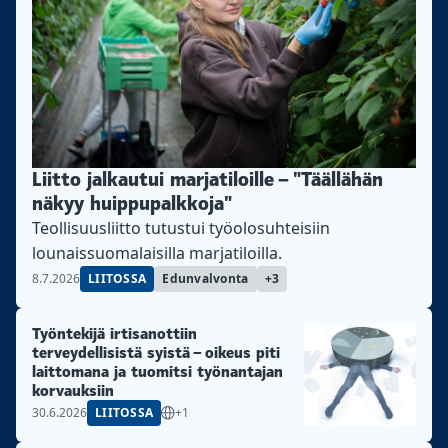
Liitto jalkautui marjatiloille – "Täällähän
näkyy huippupalkkoja"
Teollisuusliitto tutustui työolosuhteisiin
lounaissuomalaisilla marjatiloilla.
8.7.2026
LIITOSSA
Edunvalvonta
+3
Työntekijä irtisanottiin
terveydellisistä syistä – oikeus piti
laittomana ja tuomitsi työnantajan
korvauksiin
30.6.2026
LIITOSSA
+1