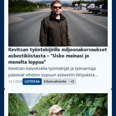
Kevitsan työntekijöille miljoonakorvaukset
asbestikiistasta – ”Usko meinasi jo
monelta loppua”
Kevitsan kaivoksella työntekijät ja työnantaja
pääsivät vihdoin sopuun asbestiin liittyvästä
haittalisästä.
14.7.2026
LIITOSSA
Edunvalvonta
+2