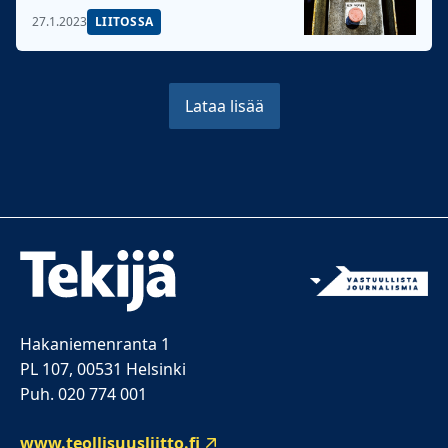
27.1.2023
LIITOSSA
Lataa lisää
Hakaniemenranta 1
PL 107, 00531 Helsinki
Puh. 020 774 001
www.teollisuusliitto.fi