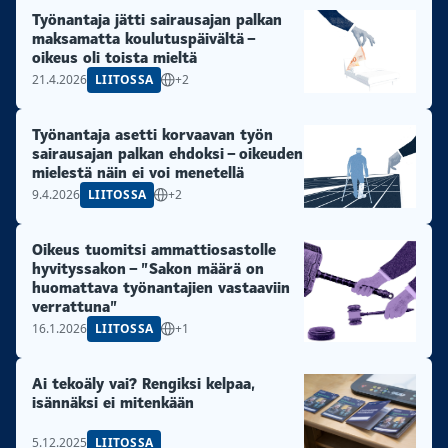
Työnantaja jätti sairausajan palkan
maksamatta koulutuspäivältä –
oikeus oli toista mieltä
21.4.2026
LIITOSSA
+2
Työnantaja asetti korvaavan työn
sairausajan palkan ehdoksi – oikeuden
mielestä näin ei voi menetellä
9.4.2026
LIITOSSA
+2
Oikeus tuomitsi ammattiosastolle
hyvityssakon – ”Sakon määrä on
huomattava työnantajien vastaaviin
verrattuna”
16.1.2026
LIITOSSA
+1
Ai tekoäly vai? Rengiksi kelpaa,
isännäksi ei mitenkään
5.12.2025
LIITOSSA