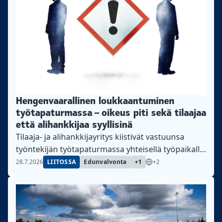
Hengenvaarallinen loukkaantuminen
työtapaturmassa – oikeus piti sekä tilaajaa
että alihankkijaa syyllisinä
Tilaaja- ja alihankkijayritys kiistivät vastuunsa
työntekijän työtapaturmassa yhteisellä työpaikalla.
Käräjäoikeus tuomitsi molemmille yhteisösakkoa.
28.7.2026
LIITOSSA
Edunvalvonta
+1
+2