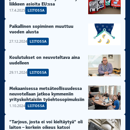
liikkeen asioita EU:ssa
17.4.2025
LIITOSSA
Paikallinen sopiminen muuttuu
vuoden alusta
27.12.2024
LIITOSSA
Koulutukset on neuvoteltava aina
uudelleen
29.11.2024
LIITOSSA
Mekaanisessa metsäteollisuudessa
neuvotellaan jatkoa kymmeniin
yrityskohtaisiin työehtosopimuksiin
1.10.2024
LIITOSSA
”Tarjous, josta ei voi kieltäytyä” oli
laiton – korkein oikeus katsoi