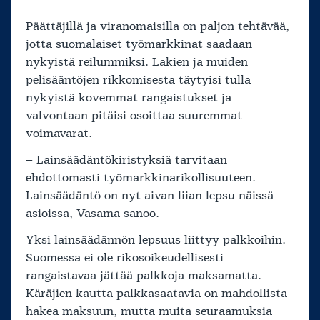
Päättäjillä ja viranomaisilla on paljon tehtävää,
jotta suomalaiset työmarkkinat saadaan
nykyistä reilummiksi. Lakien ja muiden
pelisääntöjen rikkomisesta täytyisi tulla
nykyistä kovemmat rangaistukset ja
valvontaan pitäisi osoittaa suuremmat
voimavarat.
– Lainsäädäntökiristyksiä tarvitaan
ehdottomasti työmarkkinarikollisuuteen.
Lainsäädäntö on nyt aivan liian lepsu näissä
asioissa, Vasama sanoo.
Yksi lainsäädännön lepsuus liittyy palkkoihin.
Suomessa ei ole rikosoikeudellisesti
rangaistavaa jättää palkkoja maksamatta.
Käräjien kautta palkkasaatavia on mahdollista
hakea maksuun, mutta muita seuraamuksia