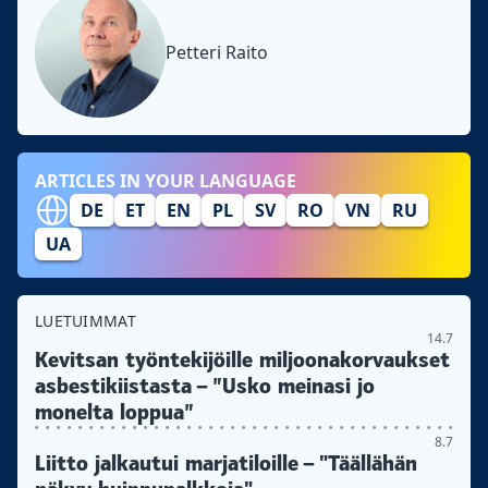
Petteri Raito
ARTICLES IN YOUR LANGUAGE
DE
ET
EN
PL
SV
RO
VN
RU
UA
LUETUIMMAT
14.7
Kevitsan työntekijöille miljoonakorvaukset
asbestikiistasta – ”Usko meinasi jo
monelta loppua”
8.7
Liitto jalkautui marjatiloille – "Täällähän