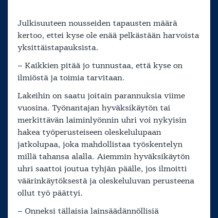
Julkisuuteen nousseiden tapausten määrä
kertoo, ettei kyse ole enää pelkästään harvoista
yksittäistapauksista.
– Kaikkien pitää jo tunnustaa, että kyse on
ilmiöstä ja toimia tarvitaan.
Lakeihin on saatu joitain parannuksia viime
vuosina. Työnantajan hyväksikäytön tai
merkittävän laiminlyönnin uhri voi nykyisin
hakea työperusteiseen oleskelulupaan
jatkolupaa, joka mahdollistaa työskentelyn
millä tahansa alalla. Aiemmin hyväksikäytön
uhri saattoi joutua tyhjän päälle, jos ilmoitti
väärinkäytöksestä ja oleskeluluvan perusteena
ollut työ päättyi.
– Onneksi tällaisia lainsäädännöllisiä