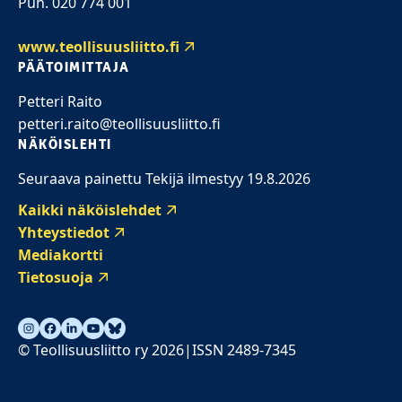
Puh. 020 774 001
www.teollisuusliitto.fi
PÄÄTOIMITTAJA
Petteri Raito
petteri.raito@teollisuusliitto.fi
NÄKÖISLEHTI
Seuraava painettu Tekijä ilmestyy 19.8.2026
Kaikki näköislehdet
Yhteystiedot
Mediakortti
Tietosuoja
© Teollisuusliitto ry 2026
ISSN 2489-7345
|