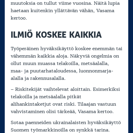
muutoksia on tullut viime vuosina. Näitä lupia
haetaan kuitenkin yllättävän vähän, Vasama
kertoo.
ILMIÖ KOSKEE KAIKKIA
Työperäinen hyväksikäyttö koskee enemmän tai
vähemmän kaikkia aloja. Näkyviä ongelmia on
ollut muun muassa telakoilla, metsäalalla,
maa- ja puutarhataloudessa, luonnonmarja-
alalla ja rakennusalalla.
– Riskitekijät vaihtelevat aloittain. Esimerkiksi
telakoilla ja metsäalalla pitkät
alihankintaketjut ovat riski. Tilaajan vastuun
vahvistaminen olisi tärkeää, Vasama kertoo.
Sotaa paenneiden ukrainalaisten hyväksikäyttö
Suomen työmarkkinoilla on synkkä tarina.