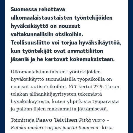
Suomessa rehottava
ulkomaalaistaustaisten työntekijöiden
hyväksikäyttö on noussut
valtakunnallisiin otsikoihin.
Teollisuusliitto voi torjua hyväksikäyttöä,
kun työntekijät ovat ammattiliiton
jäseniä ja he kertovat kokemuksistaan.
Ulkomaalaistaustaisten työntekijöiden
hyväksikäyttö suomalaisilla työpaikoilla on
noussut uutisotsikoihin.
STT
kertoi 27.9. Turun
telakan alihankkijayritysten tekemästä
hyväksikäytöstä, kuten ylipitkistä työpäivistä
ja palkan lisien maksamatta jättämisestä.
Paavo Teittisen
Toimittaja
Pitkä vuoro –
Kuinka moderni orjuus juurtui Suomeen
-kirja