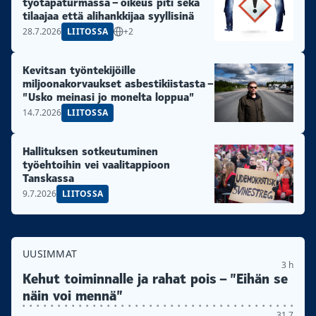
työtapaturmassa – oikeus piti sekä
tilaajaa että alihankkijaa syyllisinä
28.7.2026
LIITOSSA
+2
Kevitsan työntekijöille
miljoonakorvaukset asbestikiistasta –
”Usko meinasi jo monelta loppua”
14.7.2026
LIITOSSA
Hallituksen sotkeutuminen
työehtoihin vei vaalitappioon
Tanskassa
9.7.2026
LIITOSSA
UUSIMMAT
3 h
Kehut toiminnalle ja rahat pois – ”Eihän se
näin voi mennä”
31.7