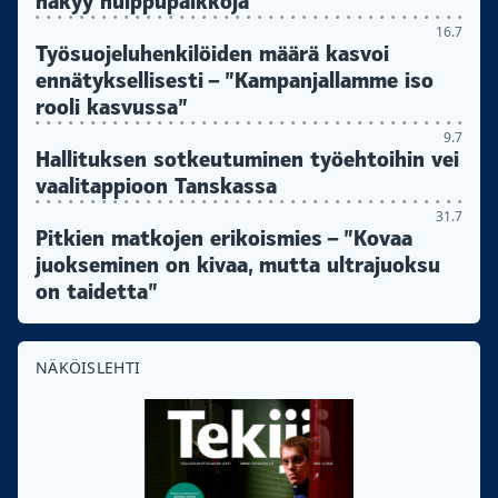
näkyy huippupalkkoja"
16.7
Työsuojeluhenkilöiden määrä kasvoi
ennätyksellisesti – ”Kampanjallamme iso
rooli kasvussa”
9.7
Hallituksen sotkeutuminen työehtoihin vei
vaalitappioon Tanskassa
31.7
Pitkien matkojen erikoismies – ”Kovaa
juokseminen on kivaa, mutta ultrajuoksu
on taidetta”
NÄKÖISLEHTI