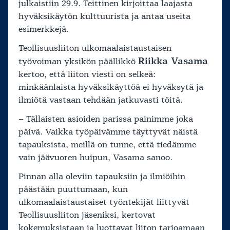
julkaistiin 29.9. Teittinen kirjoittaa laajasta
hyväksikäytön kulttuurista ja antaa useita
esimerkkejä.
Teollisuusliiton ulkomaalaistaustaisen
Riikka Vasama
työvoiman yksikön päällikkö
kertoo, että liiton viesti on selkeä:
minkäänlaista hyväksikäyttöä ei hyväksytä ja
ilmiötä vastaan tehdään jatkuvasti töitä.
– Tällaisten asioiden parissa painimme joka
päivä. Vaikka työpäivämme täyttyvät näistä
tapauksista, meillä on tunne, että tiedämme
vain jäävuoren huipun, Vasama sanoo.
Pinnan alla oleviin tapauksiin ja ilmiöihin
päästään puuttumaan, kun
ulkomaalaistaustaiset työntekijät liittyvät
Teollisuusliiton jäseniksi, kertovat
kokemuksistaan ja luottavat liiton tarjoamaan