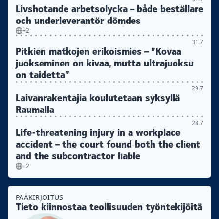
Livshotande arbetsolycka – både beställare
och underleverantör dömdes
+2
31.7
Pitkien matkojen erikoismies – ”Kovaa
juokseminen on kivaa, mutta ultrajuoksu
on taidetta”
29.7
Laivanrakentajia koulutetaan syksyllä
Raumalla
28.7
Life-threatening injury in a workplace
accident – the court found both the client
and the subcontractor liable
+2
PÄÄKIRJOITUS
Tieto kiinnostaa teollisuuden työntekijöitä