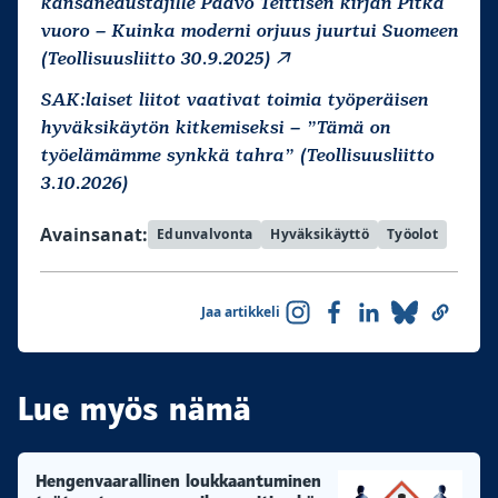
kansanedustajille Paavo Teittisen kirjan Pitkä
vuoro – Kuinka moderni orjuus juurtui Suomeen
(Teollisuusliitto 30.9.2025)
SAK:laiset liitot vaativat toimia työperäisen
hyväksikäytön kitkemiseksi – ”Tämä on
työelämämme synkkä tahra” (Teollisuusliitto
3.10.2026)
Avainsanat:
Edunvalvonta
Hyväksikäyttö
Työolot
Jaa artikkeli
Lue myös nämä
Hengenvaarallinen loukkaantuminen