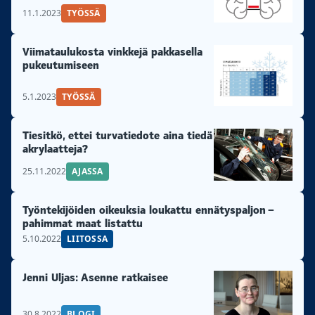
11.1.2023
TYÖSSÄ
Viimataulukosta vinkkejä pakkasella
pukeutumiseen
5.1.2023
TYÖSSÄ
Tiesitkö, ettei turvatiedote aina tiedä
akrylaatteja?
25.11.2022
AJASSA
Työntekijöiden oikeuksia loukattu ennätyspaljon –
pahimmat maat listattu
5.10.2022
LIITOSSA
Jenni Uljas: Asenne ratkaisee
30.8.2022
BLOGI