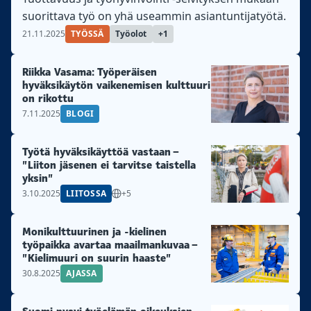
suorittava työ on yhä useammin asiantuntijatyötä.
21.11.2025
TYÖSSÄ
Työolot
+1
Riikka Vasama: Työperäisen
hyväksikäytön vaikenemisen kulttuuri
on rikottu
7.11.2025
BLOGI
Työtä hyväksikäyttöä vastaan –
”Liiton jäsenen ei tarvitse taistella
yksin”
3.10.2025
LIITOSSA
+5
Monikulttuurinen ja -kielinen
työpaikka avartaa maailmankuvaa –
”Kielimuuri on suurin haaste”
30.8.2025
AJASSA