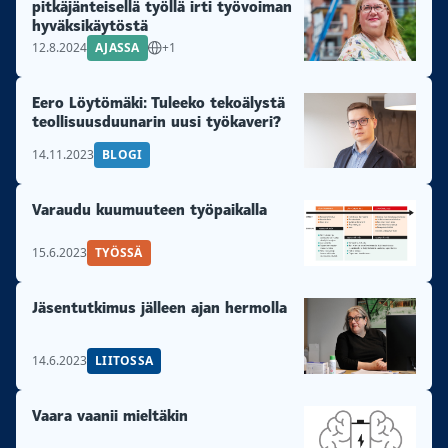
pitkäjänteisellä työllä irti työvoiman
hyväksikäytöstä
12.8.2024
AJASSA
+1
Eero Löytömäki: Tuleeko tekoälystä
teollisuusduunarin uusi työkaveri?
14.11.2023
BLOGI
Varaudu kuumuuteen työpaikalla
15.6.2023
TYÖSSÄ
Jäsentutkimus jälleen ajan hermolla
14.6.2023
LIITOSSA
Vaara vaanii mieltäkin