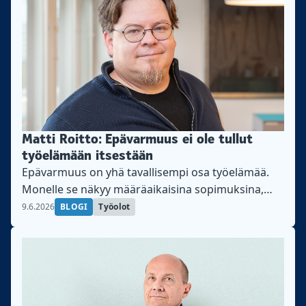
Matti Roitto: Epävarmuus ei ole tullut
työelämään itsestään
Epävarmuus on yhä tavallisempi osa työelämää.
Monelle se näkyy määräaikaisina sopimuksina,
työsuhteiden katkoksina, koeaikaan päättyvinä
9.6.2026
BLOGI
Työolot
työsuhteina tai uusina töinä, jotka alkavat pitkällä
koeajalla ja heikommilla ehdoilla. Kyse ei ole vain
yksittäisistä epävarmoista tilanteista, vaan
laajemmasta muutoksesta: työnantajien riskejä
siirretään yhä useammin työntekijöiden