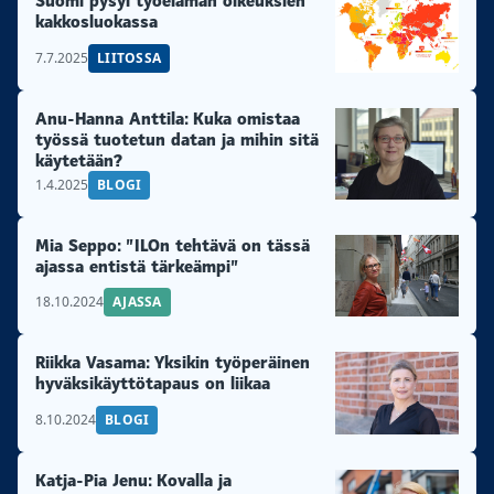
Suomi pysyi työelämän oikeuksien
kakkosluokassa
7.7.2025
LIITOSSA
Anu-Hanna Anttila: Kuka omistaa
työssä tuotetun datan ja mihin sitä
käytetään?
1.4.2025
BLOGI
Mia Seppo: ”ILOn tehtävä on tässä
ajassa entistä tärkeämpi”
18.10.2024
AJASSA
Riikka Vasama: Yksikin työperäinen
hyväksikäyttötapaus on liikaa
8.10.2024
BLOGI
Katja-Pia Jenu: Kovalla ja