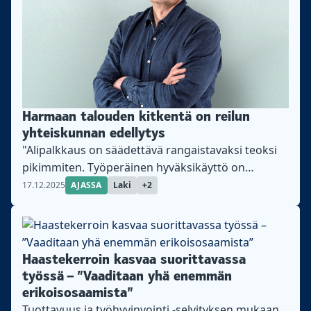
kannettavaksi. Ankarimmin tämä näyttää osuvan
nuoriin, naisoletettuihin ja muihin työmarkkinoilla
heikommassa asemassa oleviin....
Harmaan talouden kitkentä on reilun
yhteiskunnan edellytys
"Alipalkkaus on säädettävä rangaistavaksi teoksi
pikimmiten. Työperäinen hyväksikäyttö on
kitkettävä juurineen", kirjoittaa päätoimittaja
17.12.2025
AJASSA
Laki
+2
Petteri Raito.
Haastekerroin kasvaa suorittavassa
työssä – ”Vaaditaan yhä enemmän
erikoisosaamista”
Tuottavuus ja työhyvinvointi -selvityksen mukaan