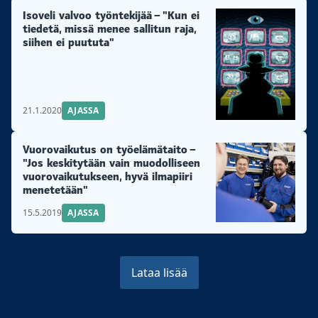
Isoveli valvoo työntekijää – "Kun ei
tiedetä, missä menee sallitun raja,
siihen ei puututa"
21.1.2020
AJASSA
Vuorovaikutus on työelämätaito –
"Jos keskitytään vain muodolliseen
vuorovaikutukseen, hyvä ilmapiiri
menetetään"
15.5.2019
AJASSA
Lataa lisää