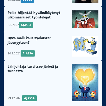
Pelko hiljentää hyväksikäytetyt
ulkomaalaiset työntekijät
5.8.2022
AJASSA
Hyvä malli kausityöläisten
jäsenyyteen?
24.9.2021
AJASSA
Lähijohtaja tarvitsee järkeä ja
tunnetta
29.12.2020
AJASSA