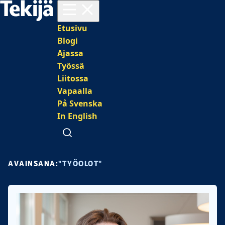
Avaa valikko
Päävalikko
Etusivu
Blogi
Ajassa
Työssä
Liitossa
Vapaalla
På Svenska
In English
Avaa haku
AVAINSANA:
"TYÖOLOT"