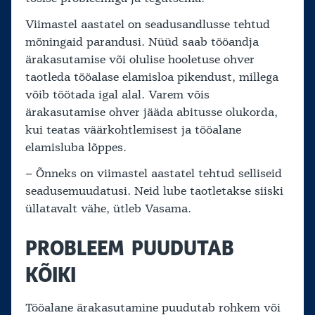
Viimastel aastatel on seadusandlusse tehtud
mõningaid parandusi. Nüüd saab tööandja
ärakasutamise või olulise hooletuse ohver
taotleda tööalase elamisloa pikendust, millega
võib töötada igal alal. Varem võis
ärakasutamise ohver jääda abitusse olukorda,
kui teatas väärkohtlemisest ja tööalane
elamisluba lõppes.
– Õnneks on viimastel aastatel tehtud selliseid
seadusemuudatusi. Neid lube taotletakse siiski
üllatavalt vähe, ütleb Vasama.
PROBLEEM PUUDUTAB
KÕIKI
Tööalane ärakasutamine puudutab rohkem või