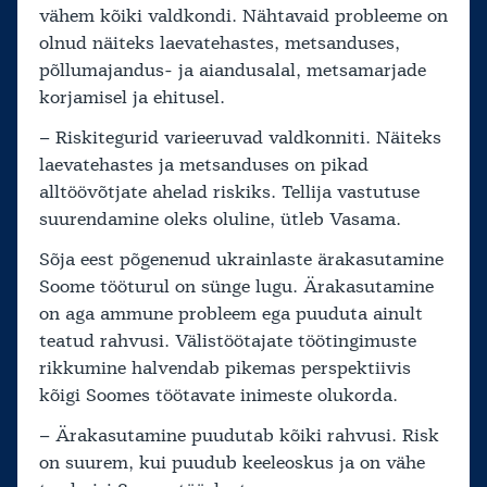
vähem kõiki valdkondi. Nähtavaid probleeme on
olnud näiteks laevatehastes, metsanduses,
põllumajandus- ja aiandusalal, metsamarjade
korjamisel ja ehitusel.
– Riskitegurid varieeruvad valdkonniti. Näiteks
laevatehastes ja metsanduses on pikad
alltöövõtjate ahelad riskiks. Tellija vastutuse
suurendamine oleks oluline, ütleb Vasama.
Sõja eest põgenenud ukrainlaste ärakasutamine
Soome tööturul on sünge lugu. Ärakasutamine
on aga ammune probleem ega puuduta ainult
teatud rahvusi. Välistöötajate töötingimuste
rikkumine halvendab pikemas perspektiivis
kõigi Soomes töötavate inimeste olukorda.
– Ärakasutamine puudutab kõiki rahvusi. Risk
on suurem, kui puudub keeleoskus ja on vähe