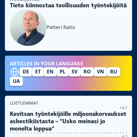
Tieto kiinnostaa teollisuuden työntekijöitä
Petteri Raito
ARTICLES IN YOUR LANGUAGE
DE
ET
EN
PL
SV
RO
VN
RU
UA
LUETUIMMAT
14.7
Kevitsan työntekijöille miljoonakorvaukset
asbestikiistasta – ”Usko meinasi jo
monelta loppua”
8.7