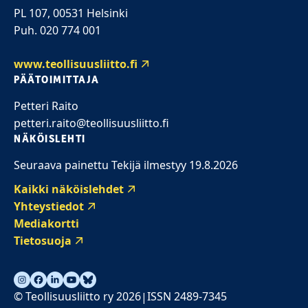
PL 107, 00531 Helsinki
Puh. 020 774 001
www.teollisuusliitto.fi
PÄÄTOIMITTAJA
Petteri Raito
petteri.raito@teollisuusliitto.fi
NÄKÖISLEHTI
Seuraava painettu Tekijä ilmestyy 19.8.2026
Kaikki näköislehdet
Yhteystiedot
Mediakortti
Tietosuoja
© Teollisuusliitto ry 2026
ISSN 2489-7345
|