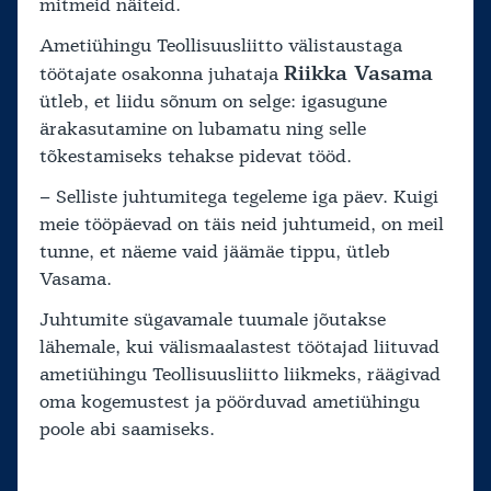
mitmeid näiteid.
Ametiühingu Teollisuusliitto välistaustaga
Riikka Vasama
töötajate osakonna juhataja
ütleb, et liidu sõnum on selge: igasugune
ärakasutamine on lubamatu ning selle
tõkestamiseks tehakse pidevat tööd.
– Selliste juhtumitega tegeleme iga päev. Kuigi
meie tööpäevad on täis neid juhtumeid, on meil
tunne, et näeme vaid jäämäe tippu, ütleb
Vasama.
Juhtumite sügavamale tuumale jõutakse
lähemale, kui välismaalastest töötajad liituvad
ametiühingu Teollisuusliitto liikmeks, räägivad
oma kogemustest ja pöörduvad ametiühingu
poole abi saamiseks.