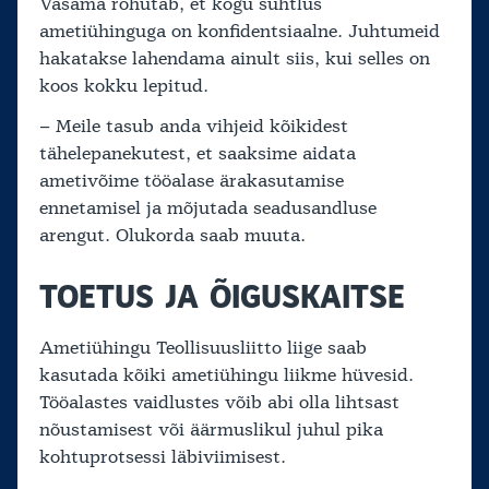
Vasama rõhutab, et kogu suhtlus
ametiühinguga on konfidentsiaalne. Juhtumeid
hakatakse lahendama ainult siis, kui selles on
koos kokku lepitud.
– Meile tasub anda vihjeid kõikidest
tähelepanekutest, et saaksime aidata
ametivõime tööalase ärakasutamise
ennetamisel ja mõjutada seadusandluse
arengut. Olukorda saab muuta.
TOETUS JA ÕIGUSKAITSE
Ametiühingu Teollisuusliitto liige saab
kasutada kõiki ametiühingu liikme hüvesid.
Tööalastes vaidlustes võib abi olla lihtsast
nõustamisest või äärmuslikul juhul pika
kohtuprotsessi läbiviimisest.