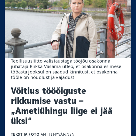
Teollisuusliitto välistaustaga tööjõu osakonna
juhataja Riikka Vasama ütleb, et osakonna esimese
tööasta jooksul on saadud kinnitust, et osakonna
tööle on nõudlust ja vajadust.
Võitlus tööõiguste
rikkumise vastu –
„Ametiühingu liige ei jää
üksi“
TEKST JA FOTO
ANTTI HYVÄRINEN