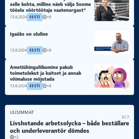
selle kohta, milline näeb välja Soome
tööelu võõrtöötaja vaatenurgast“
13.8.2024
EESTI
+8
Igaüks on oluline
13.8.2024
EESTI
+8
Ametiühinguliikumine pakub
toimetulekut ja kaitset ja annab
võimaluse mõjutada
13.8.2024
EESTI
+8
UUSIMMAT
31.7
Livshotande arbetsolycka – både beställare
och underleverantör dömdes
+2