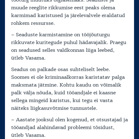
tööturg muutuks õiglasemaks. Seaduste ja
muude reeglite rikkumise eest peaks olema
karmimad karistused ja järelevalvele eraldatud
rohkem ressursse.
– Seaduste karmistamine on tööjõuturgu
rikkuvate kuritegude puhul hädavajalik. Praegu
on seadused selles valdkonnas liiga leebed,
ütleb Vasama.
Seadus on palkade osas suhteliselt leebe.
Soomes ei ole kriminaalkorras karistatav palga
maksmata jätmine. Kohtu kaudu on võimalik
palk välja nõuda, kuid tööandjale ei kaasne
sellega mingeid karistus, kui tegu ei vasta
näiteks liigkasuvõtmise tunnustele.
– Aastate jooksul olen kogenud, et otsustajad ja
tööandjad alahindavad probleemi tõsidust,
ütleb Vasama.