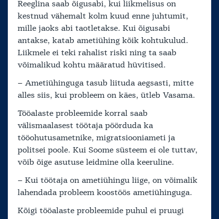
Reeglina saab õigusabi, kui liikmelisus on
kestnud vähemalt kolm kuud enne juhtumit,
mille jaoks abi taotletakse. Kui õigusabi
antakse, katab ametiühing kõik kohtukulud.
Liikmele ei teki rahalist riski ning ta saab
võimalikud kohtu määratud hüvitised.
– Ametiühinguga tasub liituda aegsasti, mitte
alles siis, kui probleem on käes, ütleb Vasama.
Tööalaste probleemide korral saab
välismaalasest töötaja pöörduda ka
tööohutusametnike, migratsiooniameti ja
politsei poole. Kui Soome süsteem ei ole tuttav,
võib õige asutuse leidmine olla keeruline.
– Kui töötaja on ametiühingu liige, on võimalik
lahendada probleem koostöös ametiühinguga.
Kõigi tööalaste probleemide puhul ei pruugi