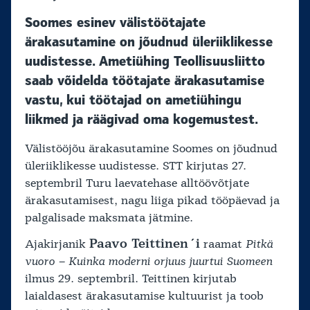
Soomes esinev välistöötajate
ärakasutamine on jõudnud üleriiklikesse
uudistesse. Ametiühing Teollisuusliitto
saab võidelda töötajate ärakasutamise
vastu, kui töötajad on ametiühingu
liikmed ja räägivad oma kogemustest.
Välistööjõu ärakasutamine Soomes on jõudnud
üleriiklikesse uudistesse. STT kirjutas 27.
septembril Turu laevatehase alltöövõtjate
ärakasutamisest, nagu liiga pikad tööpäevad ja
palgalisade maksmata jätmine.
Paavo Teittinen´i
Ajakirjanik
raamat
Pitkä
vuoro – Kuinka moderni orjuus juurtui Suomeen
ilmus 29. septembril. Teittinen kirjutab
laialdasest ärakasutamise kultuurist ja toob