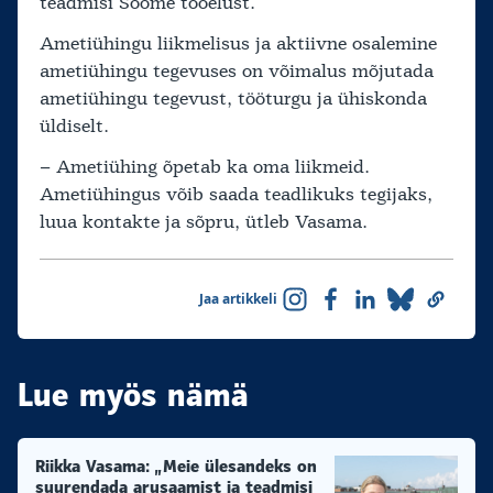
teadmisi Soome tööelust.
Ametiühingu liikmelisus ja aktiivne osalemine
ametiühingu tegevuses on võimalus mõjutada
ametiühingu tegevust, tööturgu ja ühiskonda
üldiselt.
– Ametiühing õpetab ka oma liikmeid.
Ametiühingus võib saada teadlikuks tegijaks,
luua kontakte ja sõpru, ütleb Vasama.
Jaa artikkeli
Lue myös nämä
Riikka Vasama: „Meie ülesandeks on
suurendada arusaamist ja teadmisi