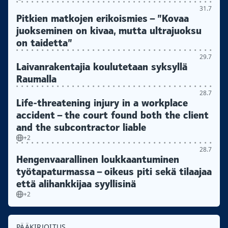
31.7
Pitkien matkojen erikoismies – ”Kovaa
juokseminen on kivaa, mutta ultrajuoksu
on taidetta”
29.7
Laivanrakentajia koulutetaan syksyllä
Raumalla
28.7
Life-threatening injury in a workplace
accident – the court found both the client
and the subcontractor liable
+2
28.7
Hengenvaarallinen loukkaantuminen
työtapaturmassa – oikeus piti sekä tilaajaa
että alihankkijaa syyllisinä
+2
PÄÄKIRJOITUS