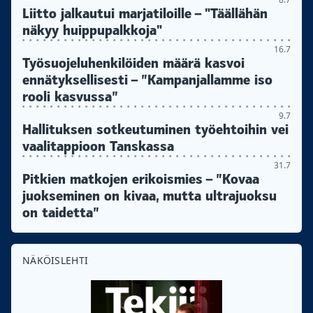
Liitto jalkautui marjatiloille – "Täällähän
näkyy huippupalkkoja"
16.7
Työsuojeluhenkilöiden määrä kasvoi
ennätyksellisesti – ”Kampanjallamme iso
rooli kasvussa”
9.7
Hallituksen sotkeutuminen työehtoihin vei
vaalitappioon Tanskassa
31.7
Pitkien matkojen erikoismies – ”Kovaa
juokseminen on kivaa, mutta ultrajuoksu
on taidetta”
NÄKÖISLEHTI