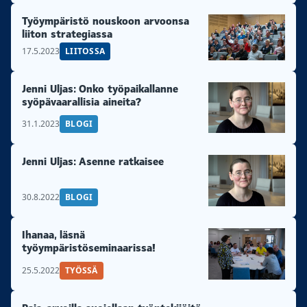
Työympäristö nouskoon arvoonsa
liiton strategiassa
17.5.2023
LIITOSSA
Jenni Uljas: Onko työpaikallanne
syöpävaarallisia aineita?
31.1.2023
BLOGI
Jenni Uljas: Asenne ratkaisee
30.8.2022
BLOGI
Ihanaa, läsnä
työympäristöseminaarissa!
25.5.2022
TYÖSSÄ