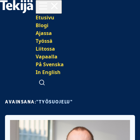
Avaa valikko
Päävalikko
Etusivu
Blogi
Ajassa
Työssä
Liitossa
Vapaalla
På Svenska
In English
Avaa haku
AVAINSANA:
"TYÖSUOJELU"