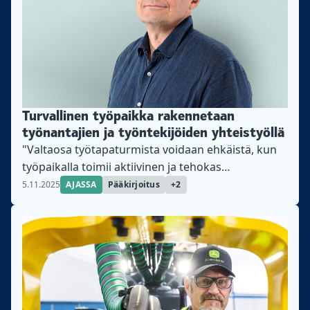
Turvallinen työpaikka rakennetaan
työnantajien ja työntekijöiden yhteistyöllä
"Valtaosa työtapaturmista voidaan ehkäistä, kun
työpaikalla toimii aktiivinen ja tehokas
työsuojeluorganisaatio", kirjoittaa päätoimittaja
5.11.2025
AJASSA
Pääkirjoitus
+2
Petteri Raito.