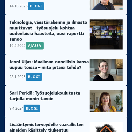
14.10.2025
BLOGI
Teknologia, väestörakenne ja ilmasto
muuttuvat – työsuojelu kohtaa
uudenlaisia haasteita, uusi raportti
sanoo
16.5.2025
AJASSA
Jenni Uljas: Maailman onnellisin kansa
uupuu töissä – mitä pitäisi tehdä?
28.1.2025
BLOGI
Sari Perkiö: Työsuojelukoulutusta
tarjolla monin tavoin
9.4.2024
BLOGI
Lisääntymisterveydelle vaarallisten
aineiden käsittely tiukentuu