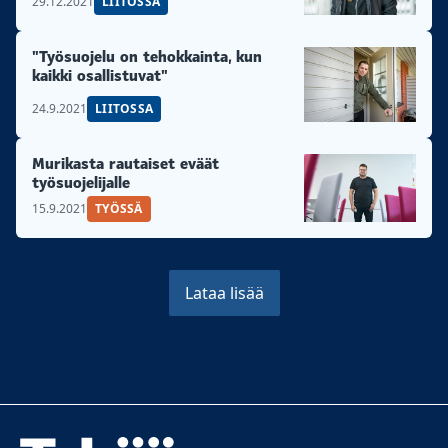
29.12.2021
LIITOSSA
"Työsuojelu on tehokkainta, kun
kaikki osallistuvat"
24.9.2021
LIITOSSA
Murikasta rautaiset eväät
työsuojelijalle
15.9.2021
TYÖSSÄ
Lataa lisää