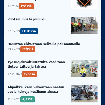
9.4.2024
TYÖSSÄ
Ruotsin musta joulukuu
27.3.2024
LIITOSSA
Häirintää ehkäistään selkeillä pelisäännöillä
23.1.2024
TYÖSSÄ
Työsuojeluvaltuutetulta vaaditaan
tietoa, taitoa ja tahtoa
17.11.2023
TYÖSSÄ
Alipalkkauksen valvontaan saatiin
uusia keinoja kesäkuun alussa
21.6.2023
AJASSA