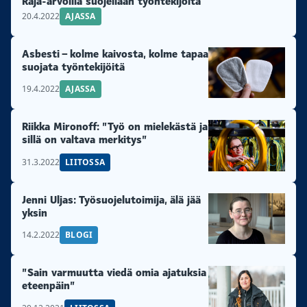
Raja-arvoilla suojellaan työntekijöitä
20.4.2022
AJASSA
Asbesti – kolme kaivosta, kolme tapaa
suojata työntekijöitä
19.4.2022
AJASSA
Riikka Mironoff: ”Työ on mielekästä ja
sillä on valtava merkitys”
31.3.2022
LIITOSSA
Jenni Uljas: Työsuojelutoimija, älä jää
yksin
14.2.2022
BLOGI
”Sain varmuutta viedä omia ajatuksia
eteenpäin”