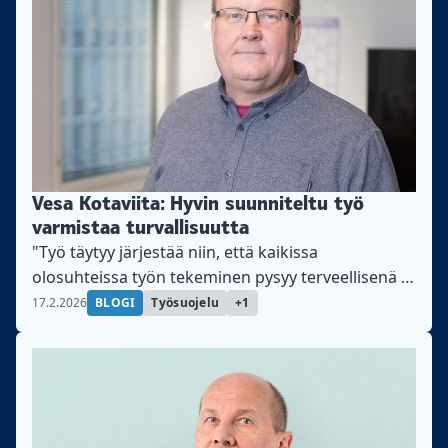
Vesa Kotaviita: Hyvin suunniteltu työ
varmistaa turvallisuutta
"Työ täytyy järjestää niin, että kaikissa
olosuhteissa työn tekeminen pysyy terveellisenä ja
turvallisena", kirjoittaa Teollisuusliiton
17.2.2026
BLOGI
Työsuojelu
+1
työympäristöpäällikkö Vesa Kotaviita.