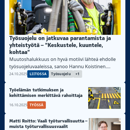
Työsuojelu on jatkuvaa parantamista ja
yhteistyötä – ”Keskustele, kuuntele,
kohtaa”
Muutoshalukkuus on hyvä motiivi lähteä ehdolle
työsuojeluvaaleissa, sanoo Hannu Koistinen.
Äänioikeuden käyttäminen on demokratiaa.
24.10.2025
LIITOSSA
Työsuojelu
+1
Työelämän tutkimuksen ja
kehittämisen merkittävä rahoittaja
16.10.2025
TYÖSSÄ
Matti Roitto: Vaali työturvallisuutta –
muista työturvallisuusvaalit