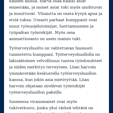
kauden alussa. Harva osaa kaikki asiat
ennestään, ja monet asiat toki myös unohtuvat
ja muuttuvat. Viisautta on osata kysyä apua ja
etsiä tukea. Useasti parhaat kumppanit ovat
muut työsuojelutoimijat, luottamusmies ja
työpaikan työntekijät. Myös oma
ammattiosasto on usein mainio tuki.
Työterveyshuolto on valitettavan huonosti
tunnistettu kumppani. Työterveyshuollolla on
lakisääteinen velvollisuus tuntea työolosuhteet
ja niiden merkitys terveyteen. Liian harvoin
ymmärretään keskustella työterveyshuollon
kanssa, kun jokin asia mietityttää. Liian
harvoin ohjataan oireilevat työntekijät
työterveyshuollon pakeille.
Suomessa viranomaiset ovat myös
tukiverkosto, jonka yksi tärkeä tehtävä on