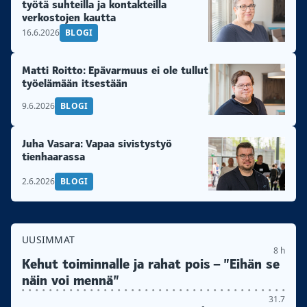
työtä suhteilla ja kontakteilla
verkostojen kautta
16.6.2026
BLOGI
Matti Roitto: Epävarmuus ei ole tullut
työelämään itsestään
9.6.2026
BLOGI
Juha Vasara: Vapaa sivistystyö
tienhaarassa
2.6.2026
BLOGI
UUSIMMAT
8 h
Kehut toiminnalle ja rahat pois – ”Eihän se
näin voi mennä”
31.7