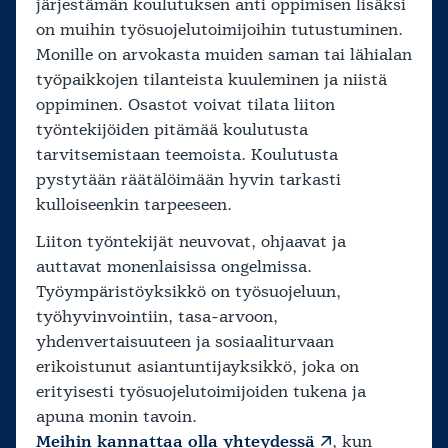
järjestämän koulutuksen anti oppimisen lisäksi
on muihin työsuojelutoimijoihin tutustuminen.
Monille on arvokasta muiden saman tai lähialan
työpaikkojen tilanteista kuuleminen ja niistä
oppiminen. Osastot voivat tilata liiton
työntekijöiden pitämää koulutusta
tarvitsemistaan teemoista. Koulutusta
pystytään räätälöimään hyvin tarkasti
kulloiseenkin tarpeeseen.
Liiton työntekijät neuvovat, ohjaavat ja
auttavat monenlaisissa ongelmissa.
Työympäristöyksikkö on työsuojeluun,
työhyvinvointiin, tasa-arvoon,
yhdenvertaisuuteen ja sosiaaliturvaan
erikoistunut asiantuntijayksikkö, joka on
erityisesti työsuojelutoimijoiden tukena ja
apuna monin tavoin.
Meihin kannattaa olla yhteydessä
, kun