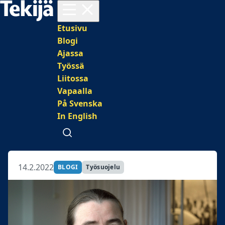
Avaa valikko
Päävalikko
Etusivu
Blogi
Ajassa
Työssä
Liitossa
Vapaalla
På Svenska
In English
Avaa haku
14.2.2022
BLOGI
Työsuojelu