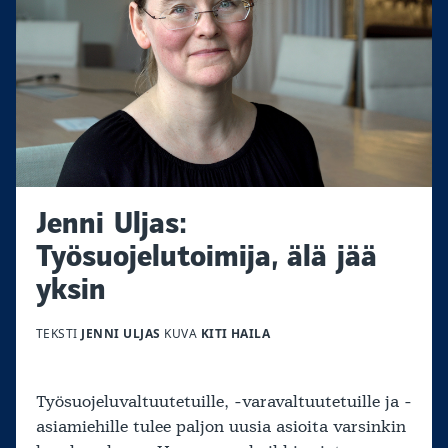
Jenni Uljas:
Työsuojelutoimija, älä jää
yksin
TEKSTI
JENNI ULJAS
KUVA
KITI HAILA
Työsuojeluvaltuutetuille, -varavaltuutetuille ja -
asiamiehille tulee paljon uusia asioita varsinkin