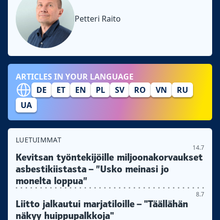
Petteri Raito
ARTICLES IN YOUR LANGUAGE
DE
ET
EN
PL
SV
RO
VN
RU
UA
LUETUIMMAT
14.7
Kevitsan työntekijöille miljoonakorvaukset
asbestikiistasta – ”Usko meinasi jo
monelta loppua”
8.7
Liitto jalkautui marjatiloille – "Täällähän
näkyy huippupalkkoja"