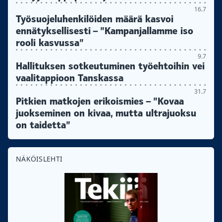
16.7
Työsuojeluhenkilöiden määrä kasvoi
ennätyksellisesti – ”Kampanjallamme iso
rooli kasvussa”
9.7
Hallituksen sotkeutuminen työehtoihin vei
vaalitappioon Tanskassa
31.7
Pitkien matkojen erikoismies – ”Kovaa
juokseminen on kivaa, mutta ultrajuoksu
on taidetta”
NÄKÖISLEHTI