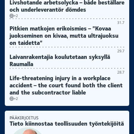
Livshotande arbetsolycka – både beställare
och underleverantör dömdes
+2
31.7
Pitkien matkojen erikoismies – ”Kovaa
juokseminen on kivaa, mutta ultrajuoksu
on taidetta”
29.7
Laivanrakentajia koulutetaan syksyllä
Raumalla
28.7
Life-threatening injury in a workplace
accident – the court found both the client
and the subcontractor liable
+2
PÄÄKIRJOITUS
Tieto kiinnostaa teollisuuden työntekijöitä