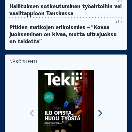
9.7
Hallituksen sotkeutuminen työehtoihin vei
vaalitappioon Tanskassa
31.7
Pitkien matkojen erikoismies – ”Kovaa
juokseminen on kivaa, mutta ultrajuoksu
on taidetta”
NÄKÖISLEHTI