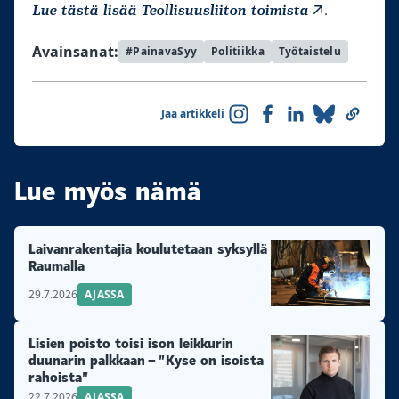
Lue tästä lisää Teollisuusliiton toimista
.
Avainsanat:
#PainavaSyy
Politiikka
Työtaistelu
Jaa artikkeli
Lue myös nämä
Laivanrakentajia koulutetaan syksyllä
Raumalla
29.7.2026
AJASSA
Lisien poisto toisi ison leikkurin
duunarin palkkaan – ”Kyse on isoista
rahoista”
22.7.2026
AJASSA