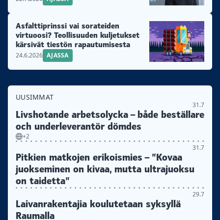
Asfalttiprinssi vai sorateiden
virtuoosi? Teollisuuden kuljetukset
kärsivät tiestön rapautumisesta
24.6.2026
AJASSA
UUSIMMAT
31.7
Livshotande arbetsolycka – både beställare
och underleverantör dömdes
+2
31.7
Pitkien matkojen erikoismies – ”Kovaa
juokseminen on kivaa, mutta ultrajuoksu
on taidetta”
29.7
Laivanrakentajia koulutetaan syksyllä
Raumalla