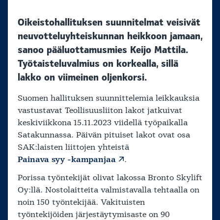
Oikeistohallituksen suunnitelmat veisivät
neuvotteluyhteiskunnan heikkoon jamaan,
sanoo pääluottamusmies Keijo Mattila.
Työtaisteluvalmius on korkealla, sillä
lakko on viimeinen oljenkorsi.
Suomen hallituksen suunnittelemia leikkauksia
vastustavat Teollisuusliiton lakot jatkuivat
keskiviikkona 15.11.2023 viidellä työpaikalla
Satakunnassa. Päivän pituiset lakot ovat osa
SAK:laisten liittojen yhteistä
Painava syy -kampanjaa
.
Porissa työntekijät olivat lakossa Bronto Skylift
Oy:llä. Nostolaitteita valmistavalla tehtaalla on
noin 150 työntekijää. Vakituisten
työntekijöiden järjestäytymisaste on 90