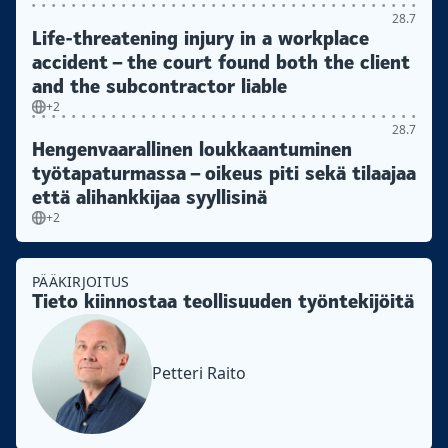
28.7
Life-threatening injury in a workplace
accident – the court found both the client
and the subcontractor liable
+2
28.7
Hengenvaarallinen loukkaantuminen
työtapaturmassa – oikeus piti sekä tilaajaa
että alihankkijaa syyllisinä
+2
PÄÄKIRJOITUS
Tieto kiinnostaa teollisuuden työntekijöitä
Petteri Raito