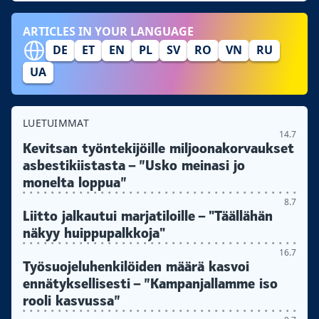
ARTICLES IN YOUR LANGUAGE
DE
ET
EN
PL
SV
RO
VN
RU
UA
LUETUIMMAT
14.7
Kevitsan työntekijöille miljoonakorvaukset
asbestikiistasta – ”Usko meinasi jo
monelta loppua”
8.7
Liitto jalkautui marjatiloille – "Täällähän
näkyy huippupalkkoja"
16.7
Työsuojeluhenkilöiden määrä kasvoi
ennätyksellisesti – ”Kampanjallamme iso
rooli kasvussa”