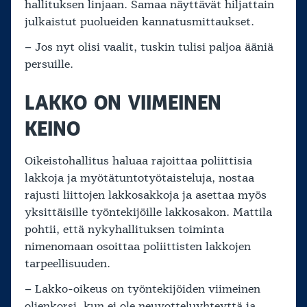
hallituksen linjaan. Samaa näyttävät hiljattain
julkaistut puolueiden kannatusmittaukset.
– Jos nyt olisi vaalit, tuskin tulisi paljoa ääniä
persuille.
LAKKO ON VIIMEINEN
KEINO
Oikeistohallitus haluaa rajoittaa poliittisia
lakkoja ja myötätuntotyötaisteluja, nostaa
rajusti liittojen lakkosakkoja ja asettaa myös
yksittäisille työntekijöille lakkosakon. Mattila
pohtii, että nykyhallituksen toiminta
nimenomaan osoittaa poliittisten lakkojen
tarpeellisuuden.
– Lakko-oikeus on työntekijöiden viimeinen
oljenkorsi, kun ei ole neuvotteluyhteyttä ja