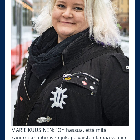
MARIE KUUSINEN: ”On hassua, että mitä
kauempana ihmisen jokapäiväistä elämää vaalien