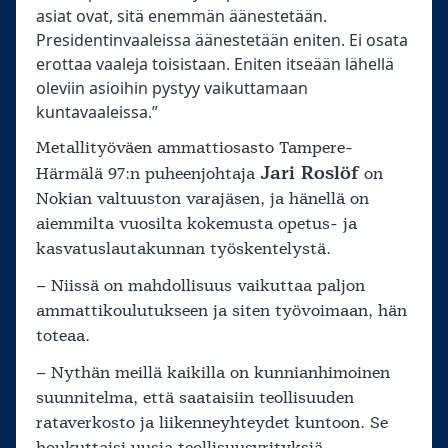
asiat ovat, sitä enemmän äänestetään.
Presidentinvaaleissa äänestetään eniten. Ei osata
erottaa vaaleja toisistaan. Eniten itseään lähellä
oleviin asioihin pystyy vaikuttamaan
kuntavaaleissa.”
Metallityöväen ammattiosasto Tampere-
Jari Roslöf
Härmälä 97:n puheenjohtaja
on
Nokian valtuuston varajäsen, ja hänellä on
aiemmilta vuosilta kokemusta opetus- ja
kasvatuslautakunnan työskentelystä.
– Niissä on mahdollisuus vaikuttaa paljon
ammattikoulutukseen ja siten työvoimaan, hän
toteaa.
– Nythän meillä kaikilla on kunnianhimoinen
suunnitelma, että saataisiin teollisuuden
rataverkosto ja liikenneyhteydet kuntoon. Se
houkuttaisi uusia teollisuusyrityksiä