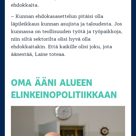
ehdokkaita.
– Kunnan ehdokasasettelun pitäisi olla
läpileikkaus kunnan asujista ja taloudesta. Jos
kunnassa on teollisuuden työtä ja työpaikkoja,
niin siltä sektorilta olisi hyvä olla
ehdokkaitakin. Että kaikille olisi joku, jota
äänestää, Laine toteaa.
OMA ÄÄNI ALUEEN
ELINKEINOPOLITIIKKAAN