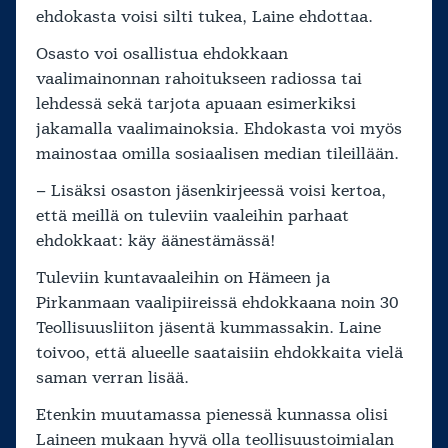
ehdokasta voisi silti tukea, Laine ehdottaa.
Osasto voi osallistua ehdokkaan
vaalimainonnan rahoitukseen radiossa tai
lehdessä sekä tarjota apuaan esimerkiksi
jakamalla vaalimainoksia. Ehdokasta voi myös
mainostaa omilla sosiaalisen median tileillään.
– Lisäksi osaston jäsenkirjeessä voisi kertoa,
että meillä on tuleviin vaaleihin parhaat
ehdokkaat: käy äänestämässä!
Tuleviin kuntavaaleihin on Hämeen ja
Pirkanmaan vaalipiireissä ehdokkaana noin 30
Teollisuusliiton jäsentä kummassakin. Laine
toivoo, että alueelle saataisiin ehdokkaita vielä
saman verran lisää.
Etenkin muutamassa pienessä kunnassa olisi
Laineen mukaan hyvä olla teollisuustoimialan