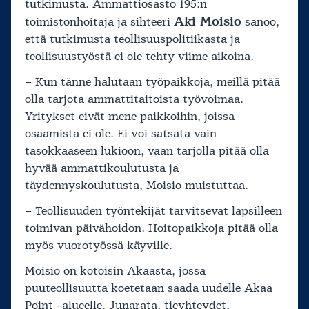
tutkimusta. Ammattiosasto 195:n
Aki Moisio
toimistonhoitaja ja sihteeri
sanoo,
että tutkimusta teollisuuspolitiikasta ja
teollisuustyöstä ei ole tehty viime aikoina.
– Kun tänne halutaan työpaikkoja, meillä pitää
olla tarjota ammattitaitoista työvoimaa.
Yritykset eivät mene paikkoihin, joissa
osaamista ei ole. Ei voi satsata vain
tasokkaaseen lukioon, vaan tarjolla pitää olla
hyvää ammattikoulutusta ja
täydennyskoulutusta, Moisio muistuttaa.
– Teollisuuden työntekijät tarvitsevat lapsilleen
toimivan päivähoidon. Hoitopaikkoja pitää olla
myös vuorotyössä käyville.
Moisio on kotoisin Akaasta, jossa
puuteollisuutta koetetaan saada uudelle Akaa
Point -alueelle. Junarata, tieyhteydet,