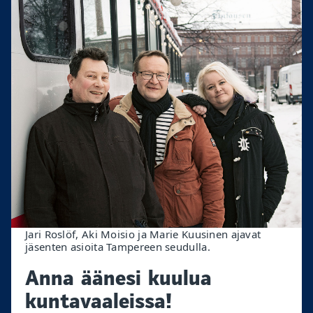
Jari Roslöf, Aki Moisio ja Marie Kuusinen ajavat
jäsenten asioita Tampereen seudulla.
Anna äänesi kuulua
kuntavaaleissa!