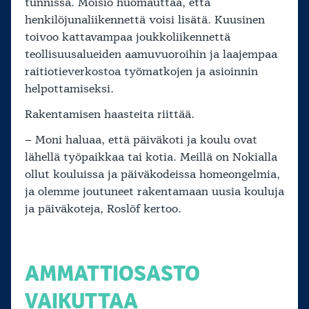
tunnissa. Moisio huomauttaa, että
henkilöjunaliikennettä voisi lisätä. Kuusinen
toivoo kattavampaa joukkoliikennettä
teollisuusalueiden aamuvuoroihin ja laajempaa
raitiotieverkostoa työmatkojen ja asioinnin
helpottamiseksi.
Rakentamisen haasteita riittää.
– Moni haluaa, että päiväkoti ja koulu ovat
lähellä työpaikkaa tai kotia. Meillä on Nokialla
ollut kouluissa ja päiväkodeissa homeongelmia,
ja olemme joutuneet rakentamaan uusia kouluja
ja päiväkoteja, Roslöf kertoo.
AMMATTIOSASTO
VAIKUTTAA