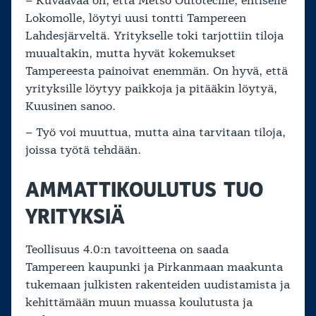
– Kuvaavaa on, että Metso Outotecille, entiselle
Lokomolle, löytyi uusi tontti Tampereen
Lahdesjärveltä. Yritykselle toki tarjottiin tiloja
muualtakin, mutta hyvät kokemukset
Tampereesta painoivat enemmän. On hyvä, että
yrityksille löytyy paikkoja ja pitääkin löytyä,
Kuusinen sanoo.
– Työ voi muuttua, mutta aina tarvitaan tiloja,
joissa työtä tehdään.
AMMATTIKOULUTUS TUO
YRITYKSIÄ
Teollisuus 4.0:n tavoitteena on saada
Tampereen kaupunki ja Pirkanmaan maakunta
tukemaan julkisten rakenteiden uudistamista ja
kehittämään muun muassa koulutusta ja