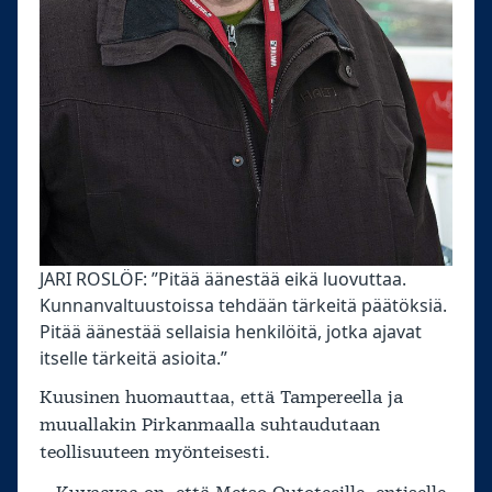
JARI ROSLÖF: ”Pitää äänestää eikä luovuttaa.
Kunnanvaltuustoissa tehdään tärkeitä päätöksiä.
Pitää äänestää sellaisia henkilöitä, jotka ajavat
itselle tärkeitä asioita.”
Kuusinen huomauttaa, että Tampereella ja
muuallakin Pirkanmaalla suhtaudutaan
teollisuuteen myönteisesti.