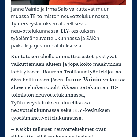
Janne Vainio ja Irma Salo vaikuttavat muun
muassa TE-toimiston neuvottelukunnassa,
Työterveyslaitoksen alueellisessa
neuvottelukunnassa, ELY-keskuksen
työelämäneuvottelukunnassa ja SAK:n
paikallisjärjestön hallituksessa.
Kuntatason ohella ammattiosastot pystyvät
vaikuttamaan alueen ja jopa koko maakunnan
kehitykseen. Rauman Teollisuustyöntekijät ao.
Janne Vainio
66:n hallituksen jäsen
vaikuttaa
alueen elinkeinopolitiikkaan Satakunnan TE-
toimiston neuvottelukunnassa,
Työterveyslaitoksen alueellisessa
neuvottelukunnassa sekä ELY-keskuksen
työelämäneuvottelukunnassa.
– Kaikki tällaiset neuvotteluelimet ovat
rikkautta, sillä mukana on laajasti