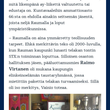
mitä likempänä ay-liikettä valtuutettu tai
edustaja on. Kuntavaaleihin ammattiosasto
66:sta on ehdolla ainakin seitsemän jäsentä,
joista neljä Raumalla ja loput
ympäristökunnissa.
– Raumalla on aina ymmärretty teollisuuden
tarpeet. Ehkä merkittävin teko oli 2000-luvulla,
kun Rauman kaupunki lunasti telakan tontin
STX:n toiminnan loputtua. Silloinen osaston
Raimo
hallituksen jäsen, pääluottamusmies
Virtanen
oli mukana kaupungin
elinkeinoelämän taustaryhmässä, jossa
mietittiin pakettia telakan turvaamiseksi. Sillä
oli iso merkitys, Vainio toteaa.