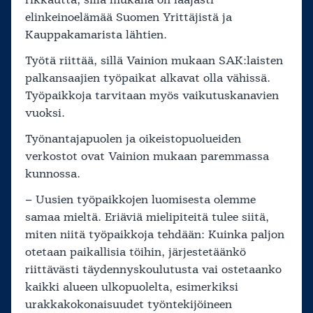
elinkeinoelämää Suomen Yrittäjistä ja
Kauppakamarista lähtien.
Työtä riittää, sillä Vainion mukaan SAK:laisten
palkansaajien työpaikat alkavat olla vähissä.
Työpaikkoja tarvitaan myös vaikutuskanavien
vuoksi.
Työnantajapuolen ja oikeistopuolueiden
verkostot ovat Vainion mukaan paremmassa
kunnossa.
– Uusien työpaikkojen luomisesta olemme
samaa mieltä. Eriäviä mielipiteitä tulee siitä,
miten niitä työpaikkoja tehdään: Kuinka paljon
otetaan paikallisia töihin, järjestetäänkö
riittävästi täydennyskoulutusta vai ostetaanko
kaikki alueen ulkopuolelta, esimerkiksi
urakkakokonaisuudet työntekijöineen