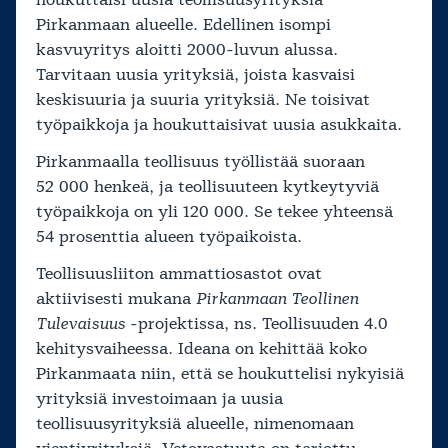
Pirkanmaan alueelle. Edellinen isompi
kasvuyritys aloitti 2000-luvun alussa.
Tarvitaan uusia yrityksiä, joista kasvaisi
keskisuuria ja suuria yrityksiä. Ne toisivat
työpaikkoja ja houkuttaisivat uusia asukkaita.
Pirkanmaalla teollisuus työllistää suoraan
52 000 henkeä, ja teollisuuteen kytkeytyviä
työpaikkoja on yli 120 000. Se tekee yhteensä
54 prosenttia alueen työpaikoista.
Teollisuusliiton ammattiosastot ovat
aktiivisesti mukana
Pirkanmaan Teollinen
Tulevaisuus
-projektissa, ns. Teollisuuden 4.0
kehitysvaiheessa. Ideana on kehittää koko
Pirkanmaata niin, että se houkuttelisi nykyisiä
yrityksiä investoimaan ja uusia
teollisuusyrityksiä alueelle, nimenomaan