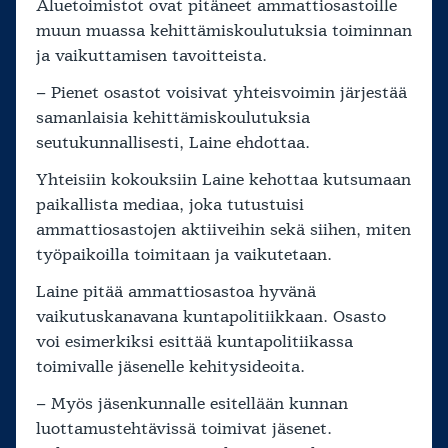
Aluetoimistot ovat pitäneet ammattiosastoille
muun muassa kehittämiskoulutuksia toiminnan
ja vaikuttamisen tavoitteista.
– Pienet osastot voisivat yhteisvoimin järjestää
samanlaisia kehittämiskoulutuksia
seutukunnallisesti, Laine ehdottaa.
Yhteisiin kokouksiin Laine kehottaa kutsumaan
paikallista mediaa, joka tutustuisi
ammattiosastojen aktiiveihin sekä siihen, miten
työpaikoilla toimitaan ja vaikutetaan.
Laine pitää ammattiosastoa hyvänä
vaikutuskanavana kuntapolitiikkaan. Osasto
voi esimerkiksi esittää kuntapolitiikassa
toimivalle jäsenelle kehitysideoita.
– Myös jäsenkunnalle esitellään kunnan
luottamustehtävissä toimivat jäsenet.