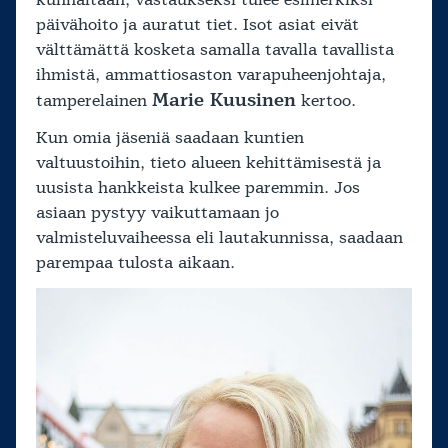
kunnaltaan, vastaukseksi tulee esimerkiksi
päivähoito ja auratut tiet. Isot asiat eivät
välttämättä kosketa samalla tavalla tavallista
ihmistä, ammattiosaston varapuheenjohtaja,
Marie Kuusinen
tamperelainen
kertoo.
Kun omia jäseniä saadaan kuntien
valtuustoihin, tieto alueen kehittämisestä ja
uusista hankkeista kulkee paremmin. Jos
asiaan pystyy vaikuttamaan jo
valmisteluvaiheessa eli lautakunnissa, saadaan
parempaa tulosta aikaan.