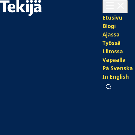
Avaa valikko
Pääval
Etusivu
Blogi
Ajassa
Työssä
Liitossa
Vapaalla
På Svenska
In English
Avaa haku