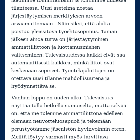
laadimme toimintamallin ja toimimme uudessa
tilanteessa. Uusi asetelma nostaa
järjestäytymisen merkityksen arvoon
arvaamattomaan. Näin siksi, että alalta
poistuu yleissitova työehtosopimus. Tämän
jälkeen ainoa turva on järjestäytyminen
ammattiliittoon ja luottamusmiehen
valitseminen. Tulevaisuudessa kaikki eivät saa
automaattisesti kaikkea, minkä liitot ovat
keskenään sopineet. Työntekijäliittojen on
otettava uusi tilanne mahdollisuutena ja
hyödynnettävä se.
Vanhan loppu on uuden alku. Tulevaisuus
näyttää tällä hetkellä sumuiselta, mutta selvää
on, että me tulemme ammattiliittona edelleen
olemaan neuvotteluosapuoli ja tekemään
perustyötämme jäsenistön hyvinvoinnin eteen.
Meiltä löytyy varmasti myös tarvittava