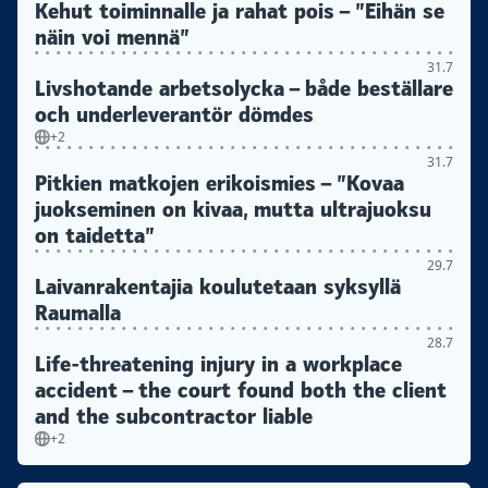
Kehut toiminnalle ja rahat pois – ”Eihän se
näin voi mennä”
31.7
Livshotande arbetsolycka – både beställare
och underleverantör dömdes
+2
31.7
Pitkien matkojen erikoismies – ”Kovaa
juokseminen on kivaa, mutta ultrajuoksu
on taidetta”
29.7
Laivanrakentajia koulutetaan syksyllä
Raumalla
28.7
Life-threatening injury in a workplace
accident – the court found both the client
and the subcontractor liable
+2