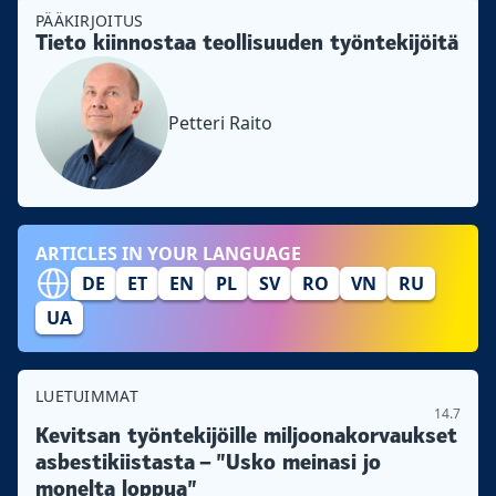
PÄÄKIRJOITUS
Tieto kiinnostaa teollisuuden työntekijöitä
Petteri Raito
ARTICLES IN YOUR LANGUAGE
DE
ET
EN
PL
SV
RO
VN
RU
UA
LUETUIMMAT
14.7
Kevitsan työntekijöille miljoonakorvaukset
asbestikiistasta – ”Usko meinasi jo
monelta loppua”