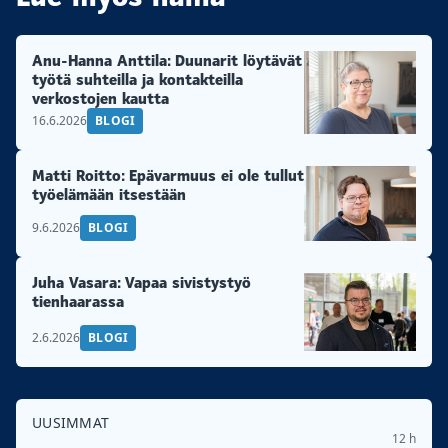
Anu-Hanna Anttila: Duunarit löytävät
työtä suhteilla ja kontakteilla
verkostojen kautta
16.6.2026
BLOGI
Matti Roitto: Epävarmuus ei ole tullut
työelämään itsestään
9.6.2026
BLOGI
Juha Vasara: Vapaa sivistystyö
tienhaarassa
2.6.2026
BLOGI
UUSIMMAT
12 h