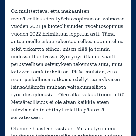
On muistettava, että mekaanisen
metsäteollisuuden työehtosopimus on voimassa
vuoden 2021 ja bioteollisuuden työehtosopimus
vuoden 2022 helmikuun loppuun asti. Tämä
antaa meille aikaa rakentaa selkeä suunnitelma
sekä tiekartta siihen, miten elää ja toimia
uudessa tilanteessa. Syntynyt tilanne vaatii
perusteellisen selvityksen tekemistä siitä, mitä
kaikkea tämä tarkoittaa. Pitää muistaa, että
moni paikallinen ratkaisu edellyttää nykyisen
lainsäädännön mukaan valtakunnallista
työehtosopimusta. Olen aika vakuuttunut, että
Metsäteollisuus ei ole aivan kaikkia eteen
tulevia asioita ehtinyt miettiä päätöstä
sorvatessaan.
Otamme haasteen vastaan. Me analysoimme,