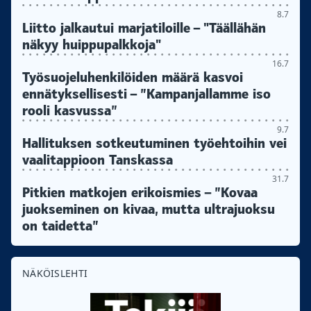
8.7
Liitto jalkautui marjatiloille – "Täällähän
näkyy huippupalkkoja"
16.7
Työsuojeluhenkilöiden määrä kasvoi
ennätyksellisesti – ”Kampanjallamme iso
rooli kasvussa”
9.7
Hallituksen sotkeutuminen työehtoihin vei
vaalitappioon Tanskassa
31.7
Pitkien matkojen erikoismies – ”Kovaa
juokseminen on kivaa, mutta ultrajuoksu
on taidetta”
NÄKÖISLEHTI