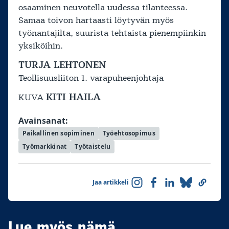
osaaminen neuvotella uudessa tilanteessa.
Samaa toivon hartaasti löytyvän myös
työnantajilta, suurista tehtaista pienempiinkin
yksiköihin.
TURJA LEHTONEN
Teollisuusliiton 1. varapuheenjohtaja
KITI HAILA
KUVA
Avainsanat:
Paikallinen sopiminen
Työehtosopimus
Työmarkkinat
Työtaistelu
Jaa artikkeli
Lue myös nämä