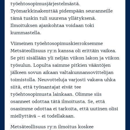
työehtosopimusjärjestelmästä.
Työmarkkinakenttää pidempään seuranneille
tämä tuskin tuli suurena yllätyksenä.
Ilmoituksen ajankohtaa voidaan toki
kummastella.
Viimeinen työehtosopimuskierroksemme
Metsäteollisuus ry:n kanssa oli erittäin vaikea.
Se piti sisällään yli neljän viikon lakon ja viikon
työsulun. Lopulta saimme pitkien vääntöjen
jälkeen sovun aikaan valtakunnansovittelijan
toimistolla. Neuvotteluja varjosti vakava uhka
siitä, että työnantajat eivät tee
työehtosopimusta lainkaan. Olimme siis
osanneet odottaa tätä ilmoitusta. Se, että
osasimme odottaa ei tarkoita, että uutinen olisi
miellyttävä – ei todellakaan.
Metsäteollisuus ry:n ilmoitus koskee