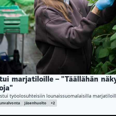
utui marjatiloille – "Täällähän näk
oja"
ustui työolosuhteisiin lounaissuomalaisilla marjatiloil
unvalvonta
Jäsenhuolto
+2