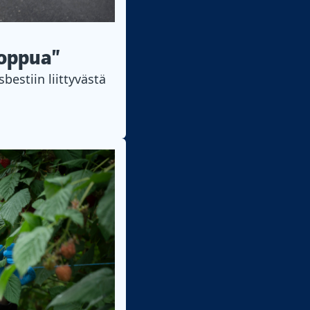
loppua”
bestiin liittyvästä