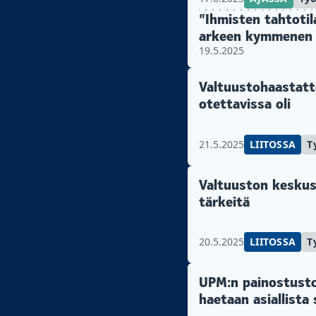
”Ihmisten tahtotil
arkeen kymmenen v
19.5.2025
Valtuustohaastatte
otettavissa oli
21.5.2025
LIITOSSA
T
Valtuuston keskust
tärkeitä
20.5.2025
LIITOSSA
T
UPM:n painostusto
haetaan asiallista