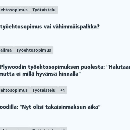
öehtosopimus
Työtaistelu
 työehtosopimus vai vähimmäispalkka?
ailma
Työehtosopimus
Plywoodin työehtosopimuksen puolesta: ”Halutaa
 mutta ei millä hyvänsä hinnalla”
öehtosopimus
Työtaistelu
+1
dilla: ”Nyt olisi takaisinmaksun aika”