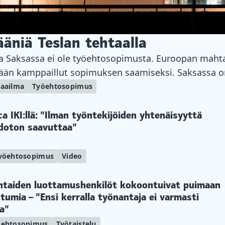
ääniä Teslan tehtaalla
la Saksassa ei ole työehtosopimusta. Euroopan mahta
tkään kamppaillut sopimuksen saamiseksi. Saksassa o
tosopimusta. Se on Brandenburgin osavaltion Grünheid
aailma
Työehtosopimus
htavin ammattiliitto IG Metall on jo pitkään kamppa
kel eteenpäin kulkee joka neljäs vuosi valittavan yri
a IKI:llä: ”Ilman työntekijöiden yhtenäisyyttä
hdoton saavuttaa”
yöehtosopimus
Video
taiden luottamushenkilöt kokoontuivat puimaan
umia – ”Ensi kerralla työnantaja ei varmasti
ja”
öehtosopimus
Työtaistelu