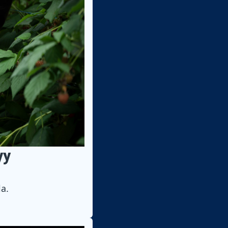
yy
la.