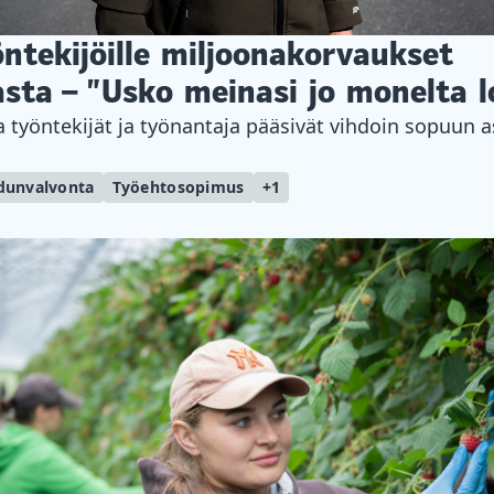
ntekijöille miljoonakorvaukset
asta – ”Usko meinasi jo monelta 
a työntekijät ja työnantaja pääsivät vihdoin sopuun as
dunvalvonta
Työehtosopimus
+1