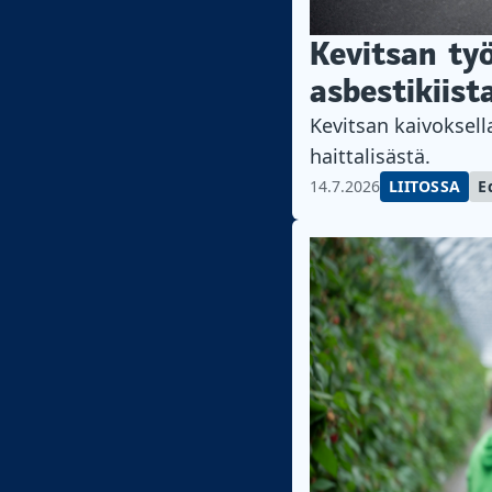
Kevitsan työ
asbestikiist
Kevitsan kaivoksell
haittalisästä.
14.7.2026
LIITOSSA
E