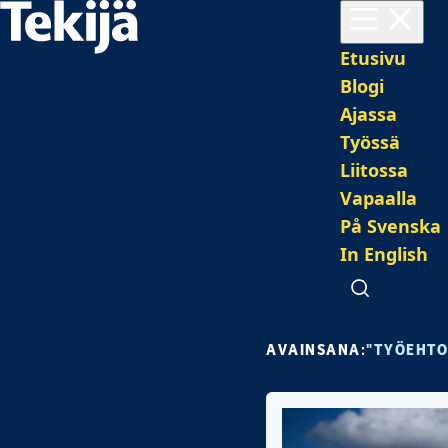
Avaa valikko
Pääval
Etusivu
Blogi
Ajassa
Työssä
Liitossa
Vapaalla
På Svenska
In English
Avaa haku
AVAINSANA:
"TYÖEHTO