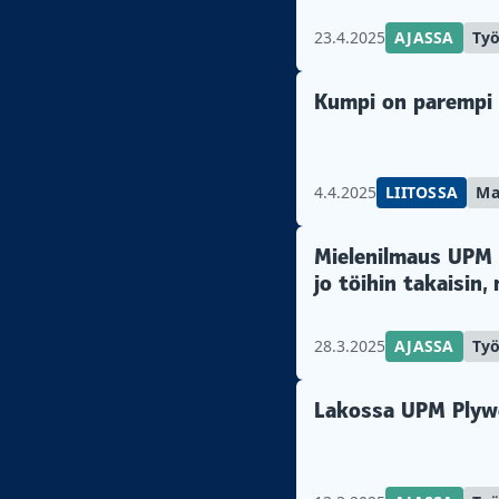
23.4.2025
AJASSA
Ty
Kumpi on parempi
4.4.2025
LIITOSSA
Ma
Mielenilmaus UPM 
jo töihin takaisin,
28.3.2025
AJASSA
Ty
Lakossa UPM Plywoo