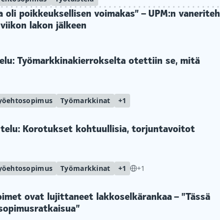
a oli poikkeuksellisen voimakas” – UPM:n vaneriteh
iikon lakon jälkeen
lu: Työmarkkinakierrokselta otettiin se, mitä
yöehtosopimus
Työmarkkinat
+1
elu: Korotukset kohtuullisia, torjuntavoitot
yöehtosopimus
Työmarkkinat
+1
+1
imet ovat lujittaneet lakkoselkärankaa – ”Tässä
 sopimusratkaisua”