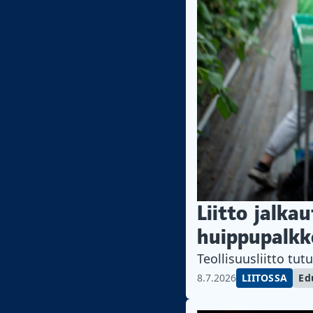
Liitto jalka
huippupalkk
Teollisuusliitto tut
8.7.2026
LIITOSSA
Ed