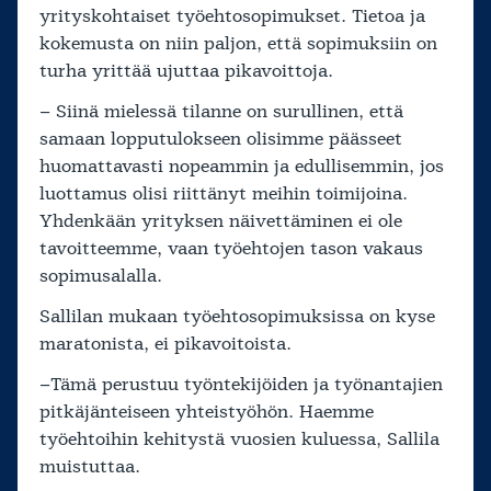
yrityskohtaiset työehtosopimukset. Tietoa ja
kokemusta on niin paljon, että sopimuksiin on
turha yrittää ujuttaa pikavoittoja.
– Siinä mielessä tilanne on surullinen, että
samaan lopputulokseen olisimme päässeet
huomattavasti nopeammin ja edullisemmin, jos
luottamus olisi riittänyt meihin toimijoina.
Yhdenkään yrityksen näivettäminen ei ole
tavoitteemme, vaan työehtojen tason vakaus
sopimusalalla.
Sallilan mukaan työehtosopimuksissa on kyse
maratonista, ei pikavoitoista.
–Tämä perustuu työntekijöiden ja työnantajien
pitkäjänteiseen yhteistyöhön. Haemme
työehtoihin kehitystä vuosien kuluessa, Sallila
muistuttaa.