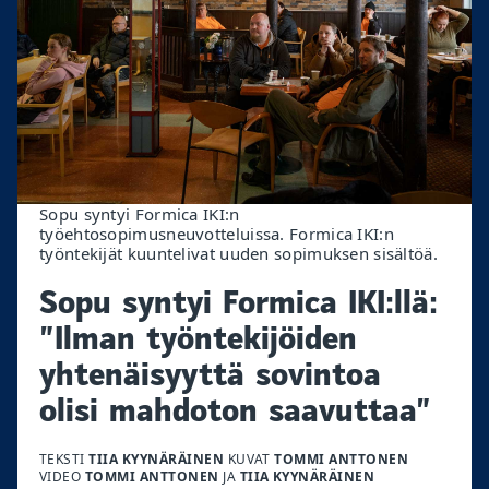
Sopu syntyi Formica IKI:n
työehtosopimusneuvotteluissa. Formica IKI:n
työntekijät kuuntelivat uuden sopimuksen sisältöä.
Sopu syntyi Formica IKI:llä:
”Ilman työntekijöiden
yhtenäisyyttä sovintoa
olisi mahdoton saavuttaa”
TEKSTI
TIIA KYYNÄRÄINEN
KUVAT
TOMMI ANTTONEN
VIDEO
TOMMI ANTTONEN
JA
TIIA KYYNÄRÄINEN