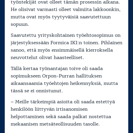
työntekijät ovat olleet tämän prosessin aikana.
He olisivat varmasti olleet valmiita lakkoonkin,
mutta ovat myös tyytyväisiä saavutettuun
sopuun.
Saavutettu yrityskohtainen työehtosopimus on
järjestyksessään Formica IKI:n toinen. Pihlainen
sanoo, että myös ensimmäisellä kierroksella
neuvottelut olivat haasteelliset.
Tällä kertaa työnantajan toive oli saada
sopimukseen Orpon-Purran hallituksen
aikaansaamia työehtojen heikennyksiä, mutta
tässä se ei onnistunut.
– Meille tärkeimpiä asioita oli saada estettyä
henkilöön liittyvän irtisanomisen
helpottaminen sekä saada palkat nostettua
mekaanisen metsäteollisuuden tasolle.