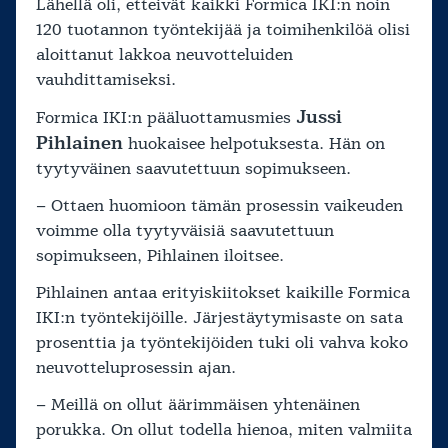
Lähellä oli, etteivät kaikki Formica IKI:n noin
120 tuotannon työntekijää ja toimihenkilöä olisi
aloittanut lakkoa neuvotteluiden
vauhdittamiseksi.
Jussi
Formica IKI:n pääluottamusmies
Pihlainen
huokaisee helpotuksesta. Hän on
tyytyväinen saavutettuun sopimukseen.
– Ottaen huomioon tämän prosessin vaikeuden
voimme olla tyytyväisiä saavutettuun
sopimukseen, Pihlainen iloitsee.
Pihlainen antaa erityiskiitokset kaikille Formica
IKI:n työntekijöille. Järjestäytymisaste on sata
prosenttia ja työntekijöiden tuki oli vahva koko
neuvotteluprosessin ajan.
– Meillä on ollut äärimmäisen yhtenäinen
porukka. On ollut todella hienoa, miten valmiita