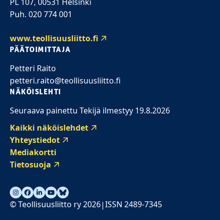
PL 107, 00531 Helsinki
Puh. 020 774 001
www.teollisuusliitto.fi
PÄÄTOIMITTAJA
Petteri Raito
petteri.raito@teollisuusliitto.fi
NÄKÖISLEHTI
Seuraava painettu Tekijä ilmestyy 19.8.2026
Kaikki näköislehdet
Yhteystiedot
Mediakortti
Tietosuoja
© Teollisuusliitto ry 2026
ISSN 2489-7345
|