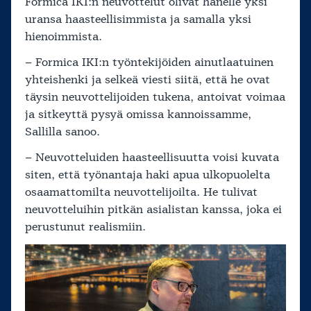
Formica IKI:n neuvottelut olivat hänelle yksi
uransa haasteellisimmista ja samalla yksi
hienoimmista.
– Formica IKI:n työntekijöiden ainutlaatuinen
yhteishenki ja selkeä viesti siitä, että he ovat
täysin neuvottelijoiden tukena, antoivat voimaa
ja sitkeyttä pysyä omissa kannoissamme,
Sallilla sanoo.
– Neuvotteluiden haasteellisuutta voisi kuvata
siten, että työnantaja haki apua ulkopuolelta
osaamattomilta neuvottelijoilta. He tulivat
neuvotteluihin pitkän asialistan kanssa, joka ei
perustunut realismiin.