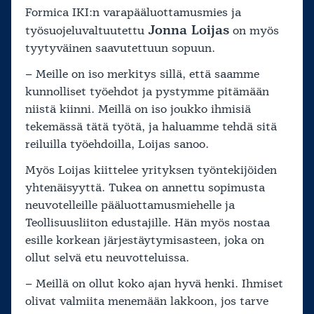
Formica IKI:n varapääluottamusmies ja
Jonna Loijas
työsuojeluvaltuutettu
on myös
tyytyväinen saavutettuun sopuun.
– Meille on iso merkitys sillä, että saamme
kunnolliset työehdot ja pystymme pitämään
niistä kiinni. Meillä on iso joukko ihmisiä
tekemässä tätä työtä, ja haluamme tehdä sitä
reiluilla työehdoilla, Loijas sanoo.
Myös Loijas kiittelee yrityksen työntekijöiden
yhtenäisyyttä. Tukea on annettu sopimusta
neuvotelleille pääluottamusmiehelle ja
Teollisuusliiton edustajille. Hän myös nostaa
esille korkean järjestäytymisasteen, joka on
ollut selvä etu neuvotteluissa.
– Meillä on ollut koko ajan hyvä henki. Ihmiset
olivat valmiita menemään lakkoon, jos tarve