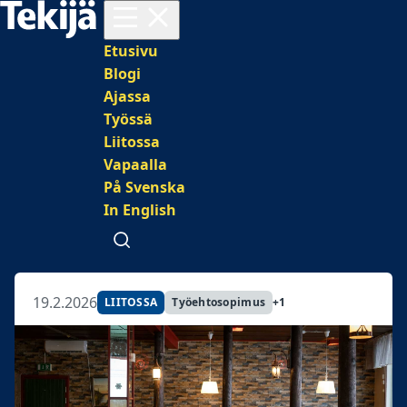
Avaa valikko
Päävalikko
Etusivu
Blogi
Ajassa
Työssä
Liitossa
Vapaalla
På Svenska
In English
Avaa haku
19.2.2026
LIITOSSA
Työehtosopimus
+1