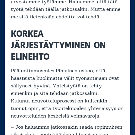
arvostamme työtämme. Haluamme, että tätä
työtä tehdään täällä jatkossakin. Mutta emme
me sitä tietenkään ehdoitta voi tehdä.
KORKEA
JÄRJESTÄYTYMINEN ON
ELINEHTO
Pääluottamusmies Pihlainen uskoo, että
haasteista huolimatta välit työnantajaan ovat
säilyneet hyvinä. Yhteistyötä on tehty
ennenkin ja sitä tehdään jatkossakin.
Kulunut neuvotteluprosessi on kuitenkin
tuonut opin, että työntekijöiden yhtenäisyys on
neuvotteluiden keskeisiä voimavaroja.
– Jos haluamme jatkossakin saada sopimuksen
aikaiseksi, työntekijöiden yhtenäisyys on