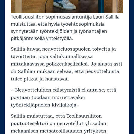
Teollisuusliiton sopimusasiantuntija Lauri Sallilla
muistuttaa, että hyviä työehtosopimuksia
synnytetään työntekijöiden ja työnantajien
pitkäjänteisellä yhteistyöllä.
Sallila kuvaa neuvotteluosapuolen toiveita ja
tavoitteita, jopa valtakunnallisessa
mittakaavassa poikkeuksellisiksi. Jo alusta asti
oli Sallilan mukaan selvää, että neuvotteluista
tulee pitkät ja haastavat.
– Neuvotteluiden edistymistä ei auta se, että
pöytään tuodaan murrettavaksi
työntekijäpuolen kivijalkoja.
Sallila muistuttaa, että Teollisuusliiton
puutuotesektori on neuvotellut yli sadan
mekaanisen metsäteollisuuden yrityksen