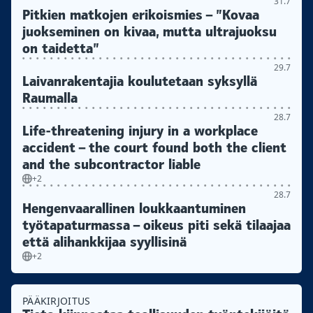
31.7
Pitkien matkojen erikoismies – ”Kovaa
juokseminen on kivaa, mutta ultrajuoksu
on taidetta”
29.7
Laivanrakentajia koulutetaan syksyllä
Raumalla
28.7
Life-threatening injury in a workplace
accident – the court found both the client
and the subcontractor liable
+2
28.7
Hengenvaarallinen loukkaantuminen
työtapaturmassa – oikeus piti sekä tilaajaa
että alihankkijaa syyllisinä
+2
PÄÄKIRJOITUS