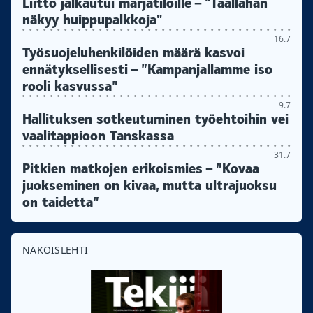
Liitto jalkautui marjatiloille – "Täällähän
näkyy huippupalkkoja"
16.7
Työsuojeluhenkilöiden määrä kasvoi
ennätyksellisesti – ”Kampanjallamme iso
rooli kasvussa”
9.7
Hallituksen sotkeutuminen työehtoihin vei
vaalitappioon Tanskassa
31.7
Pitkien matkojen erikoismies – ”Kovaa
juokseminen on kivaa, mutta ultrajuoksu
on taidetta”
NÄKÖISLEHTI