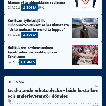
tilaajaa että alihankkijaa syyllisinä
28.7.2026
LIITOSSA
+2
Kevitsan työntekijöille
miljoonakorvaukset asbestikiistasta –
”Usko meinasi jo monelta loppua”
14.7.2026
LIITOSSA
Hallituksen sotkeutuminen
työehtoihin vei vaalitappioon
Tanskassa
9.7.2026
LIITOSSA
UUSIMMAT
31.7
Livshotande arbetsolycka – både beställare
och underleverantör dömdes
+2