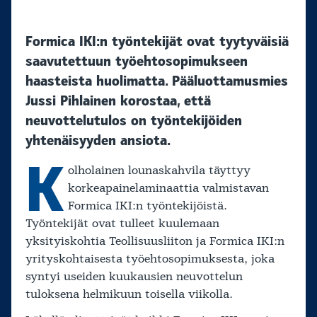
Formica IKI:n työntekijät ovat tyytyväisiä
saavutettuun työehtosopimukseen
haasteista huolimatta. Pääluottamusmies
Jussi Pihlainen korostaa, että
neuvottelutulos on työntekijöiden
yhtenäisyyden ansiota.
K
olholainen lounaskahvila täyttyy
korkeapainelaminaattia valmistavan
Formica IKI:n työntekijöistä.
Työntekijät ovat tulleet kuulemaan
yksityiskohtia Teollisuusliiton ja Formica IKI:n
yrityskohtaisesta työehtosopimuksesta, joka
syntyi useiden kuukausien neuvottelun
tuloksena helmikuun toisella viikolla.