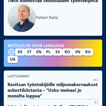
Tieto kiinnostaa teollisuuden työntekijöitä
Petteri Raito
ARTICLES IN YOUR LANGUAGE
DE
ET
EN
PL
SV
RO
VN
RU
UA
LUETUIMMAT
14.7
Kevitsan työntekijöille miljoonakorvaukset
asbestikiistasta – ”Usko meinasi jo
monelta loppua”
8.7