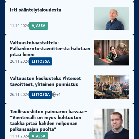
Irti sääntelytaloudesta
11.12.2024
AJASSA
Valtuustohaastattelu:
Palkankorotustavoitteesta halutaan
pitää kiinni
26.11.2024
LIITOSSA
Valtuuston keskustelu: Yhteiset
tavoitteet, yhteinen ponnistus
26.11.2024
LIITOSSA
+1
Teollisuusliiton painoarvo kasvaa –
”Vientimalli on myös kohtuuton
taakka pitää kahden miljoonan
palkansaajan puolta”
11.11.2024
AJASSA