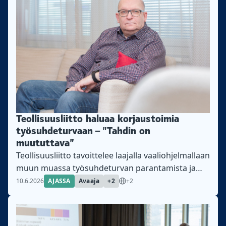
Teollisuusliitto haluaa korjaustoimia
työsuhdeturvaan – ”Tahdin on
muututtava”
Teollisuusliitto tavoittelee laajalla vaaliohjelmallaan
muun muassa työsuhdeturvan parantamista ja
työmarkkinoiden tasapainoa. Teollisuusliiton
10.6.2026
AJASSA
Avaaja
+2
+2
puheenjohtaja Riku Aalto sanoo, että reilut
työelämän pelisäännöt eivät säily ilman
hallitusvaihdosta. Tästä on kyse Teollisuusliitto