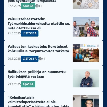
pois työntekijän lompakosta
27.5.2025
AJASSA
+1
Valtuustohaastattelu:
Työmarkkinakierrokselta otettiin se,
mitä otettavissa oli
21.5.2025
LIITOSSA
Valtuuston keskustelu: Korotukset
kohtuullisia, torjuntavoitot tärkeitä
20.5.2025
LIITOSSA
+1
Hallituksen pelikirja on suunnattu
työntekijöitä vastaan
23.4.2025
AJASSA
”Kolmikantaisia
valmisteluperiaatteita ei ole
kunnioitettu” – lakimuutosten takia