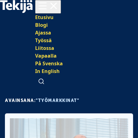
Avaa valikko
Päävalikko
Etusivu
Blogi
Ajassa
Työssä
Liitossa
Vapaalla
På Svenska
In English
Avaa haku
AVAINSANA:
"TYÖMARKKINAT"