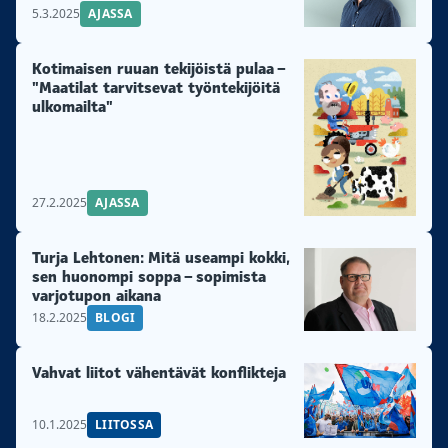
5.3.2025
AJASSA
Kotimaisen ruuan tekijöistä pulaa –
"Maatilat tarvitsevat työntekijöitä
ulkomailta"
27.2.2025
AJASSA
Turja Lehtonen: Mitä useampi kokki,
sen huonompi soppa – sopimista
varjotupon aikana
18.2.2025
BLOGI
Vahvat liitot vähentävät konflikteja
10.1.2025
LIITOSSA