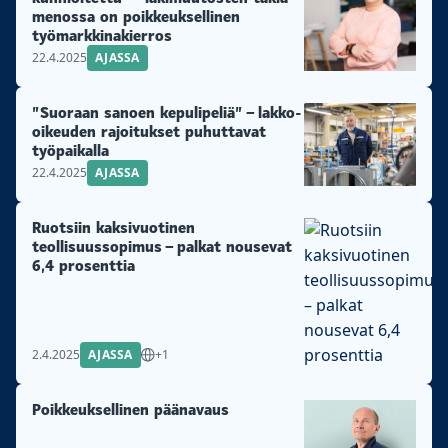
menossa on poikkeuksellinen
työmarkkinakierros
22.4.2025
AJASSA
”Suoraan sanoen kepulipeliä” – lakko-
oikeuden rajoitukset puhuttavat
työpaikalla
22.4.2025
AJASSA
Ruotsiin kaksivuotinen
teollisuussopimus – palkat nousevat
6,4 prosenttia
2.4.2025
AJASSA
+1
Poikkeuksellinen päänavaus