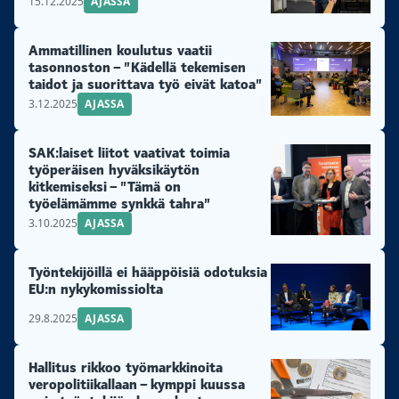
15.12.2025
AJASSA
Ammatillinen koulutus vaatii
tasonnoston – ”Kädellä tekemisen
taidot ja suorittava työ eivät katoa”
3.12.2025
AJASSA
SAK:laiset liitot vaativat toimia
työperäisen hyväksikäytön
kitkemiseksi – ”Tämä on
työelämämme synkkä tahra”
3.10.2025
AJASSA
Työntekijöillä ei hääppöisiä odotuksia
EU:n nykykomissiolta
29.8.2025
AJASSA
Hallitus rikkoo työmarkkinoita
veropolitiikallaan – kymppi kuussa