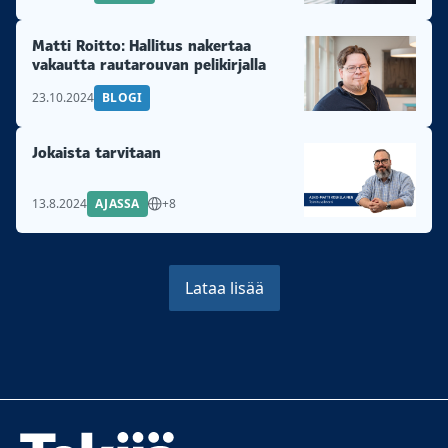
Matti Roitto: Hallitus nakertaa
vakautta rautarouvan pelikirjalla
23.10.2024
BLOGI
Jokaista tarvitaan
13.8.2024
AJASSA
+8
Lataa lisää