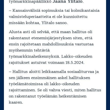
Jaana Ylitalo
työmarkkinapäällikkö
.
– Kansainvälisiä sopimuksia tai kolmikantaisia
valmisteluperiaatteita ei ole kunnioitettu
missään kohtaa, Ylitalo sanoo.
Alusta asti oli selvää, että maan hallitus oli
rakentanut etenemisjärjestyksen siten, että
ensin rajoitetaan mahdollisuuksia vastustaa
myöhemmin tehtäviä
työmarkkinaheikennyksiä. Lakko-oikeuden
rajoitukset astuivat voimaan 18.5.2024.
– Hallitus aloitti leikkaamalla sosiaaliturvaa ja
sen jälkeen ensimmäinen askel hallituksen
työelämätoimissa oli lakko-oikeuden
rajoittaminen. Se oli vahva viesti, miten hallitus
on rakentanut työelämän heikentämisen
kaaren.