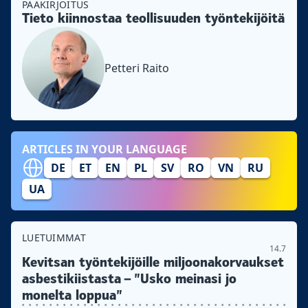
PÄÄKIRJOITUS
Tieto kiinnostaa teollisuuden työntekijöitä
Petteri Raito
ARTICLES IN YOUR LANGUAGE
DE
ET
EN
PL
SV
RO
VN
RU
UA
LUETUIMMAT
14.7
Kevitsan työntekijöille miljoonakorvaukset
asbestikiistasta – ”Usko meinasi jo
monelta loppua”