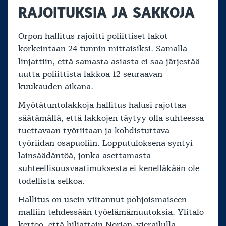
RAJOITUKSIA JA SAKKOJA
Orpon hallitus rajoitti poliittiset lakot
korkeintaan 24 tunnin mittaisiksi. Samalla
linjattiin, että samasta asiasta ei saa järjestää
uutta poliittista lakkoa 12 seuraavan
kuukauden aikana.
Myötätuntolakkoja hallitus halusi rajottaa
säätämällä, että lakkojen täytyy olla suhteessa
tuettavaan työriitaan ja kohdistuttava
työriidan osapuoliin. Lopputuloksena syntyi
lainsäädäntöä, jonka asettamasta
suhteellisuusvaatimuksesta ei kenelläkään ole
todellista selkoa.
Hallitus on usein viitannut pohjoismaiseen
malliin tehdessään työelämämuutoksia. Ylitalo
kertoo, että hiljattain Norjan-vierailulla