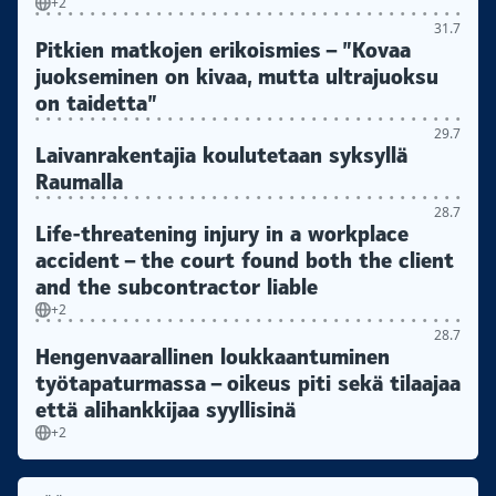
+2
31.7
Pitkien matkojen erikoismies – ”Kovaa
juokseminen on kivaa, mutta ultrajuoksu
on taidetta”
29.7
Laivanrakentajia koulutetaan syksyllä
Raumalla
28.7
Life-threatening injury in a workplace
accident – the court found both the client
and the subcontractor liable
+2
28.7
Hengenvaarallinen loukkaantuminen
työtapaturmassa – oikeus piti sekä tilaajaa
että alihankkijaa syyllisinä
+2