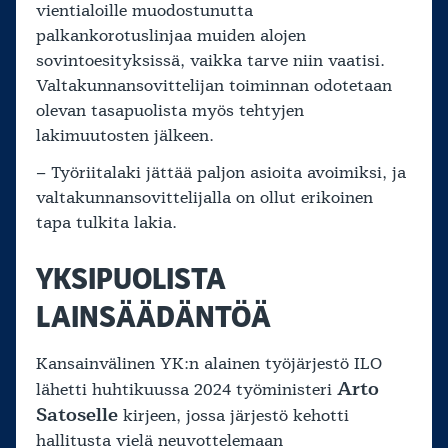
vientialoille muodostunutta
palkankorotuslinjaa muiden alojen
sovintoesityksissä, vaikka tarve niin vaatisi.
Valtakunnansovittelijan toiminnan odotetaan
olevan tasapuolista myös tehtyjen
lakimuutosten jälkeen.
– Työriitalaki jättää paljon asioita avoimiksi, ja
valtakunnansovittelijalla on ollut erikoinen
tapa tulkita lakia.
YKSIPUOLISTA
LAINSÄÄDÄNTÖÄ
Kansainvälinen YK:n alainen työjärjestö ILO
Arto
lähetti huhtikuussa 2024 työministeri
Satoselle
kirjeen, jossa järjestö kehotti
hallitusta vielä neuvottelemaan