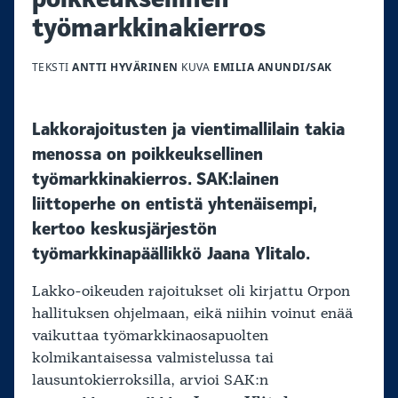
työmarkkinakierros
TEKSTI
ANTTI HYVÄRINEN
KUVA
EMILIA ANUNDI/SAK
Lakkorajoitusten ja vientimallilain takia
menossa on poikkeuksellinen
työmarkkinakierros. SAK:lainen
liittoperhe on entistä yhtenäisempi,
kertoo keskusjärjestön
työmarkkinapäällikkö Jaana Ylitalo.
Lakko-oikeuden rajoitukset oli kirjattu Orpon
hallituksen ohjelmaan, eikä niihin voinut enää
vaikuttaa työmarkkinaosapuolten
kolmikantaisessa valmistelussa tai
lausuntokierroksilla, arvioi SAK:n