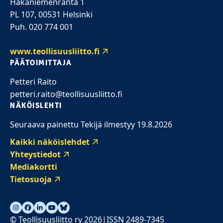
Hakaniemenranta 1
PL 107, 00531 Helsinki
Puh. 020 774 001
www.teollisuusliitto.fi
PÄÄTOIMITTAJA
Petteri Raito
petteri.raito@teollisuusliitto.fi
NÄKÖISLEHTI
Seuraava painettu Tekijä ilmestyy 19.8.2026
Kaikki näköislehdet
Yhteystiedot
Mediakortti
Tietosuoja
© Teollisuusliitto ry 2026
ISSN 2489-7345
|