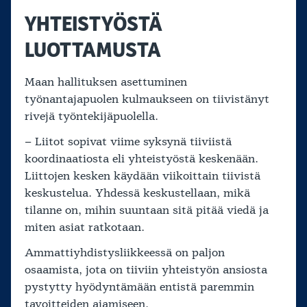
YHTEISTYÖSTÄ
LUOTTAMUSTA
Maan hallituksen asettuminen
työnantajapuolen kulmaukseen on tiivistänyt
rivejä työntekijäpuolella.
– Liitot sopivat viime syksynä tiiviistä
koordinaatiosta eli yhteistyöstä keskenään.
Liittojen kesken käydään viikoittain tiivistä
keskustelua. Yhdessä keskustellaan, mikä
tilanne on, mihin suuntaan sitä pitää viedä ja
miten asiat ratkotaan.
Ammattiyhdistysliikkeessä on paljon
osaamista, jota on tiiviin yhteistyön ansiosta
pystytty hyödyntämään entistä paremmin
tavoitteiden ajamiseen.