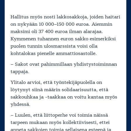
Hallitus myös nosti lakkosakkoja, joiden haitari
on nykyään 10 000–150 000 euroa. Aiemmin
maksimi oli 37 400 euroa ilman alarajaa.
Kymmenen tuhannen euron sakko esimerkiksi
puolen tunnin ulosmarssista voisi olla
kohtalokas pienelle ammattiosastolle.
– Sakot ovat pahimmillaan yhdistystoiminnan
tappaja.
Ylitalo arvioi, että työntekijäpuolella on
löytynyt siinä määrin solidaarisuutta, että
sakkouhkaa ja -taakkaa on voitu kantaa myös
yhdessä.
– Luulen, että liittoperhe voi toimia näissä
tarpeen mukaan myös kollektiivisesti, ettei
anneta sakkojen toimia sellaisena esteenä ja