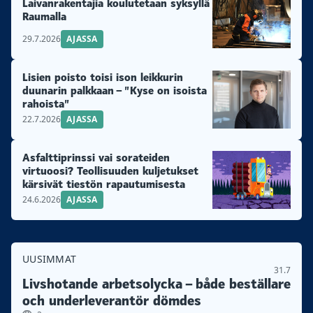
Laivanrakentajia koulutetaan syksyllä
Raumalla
29.7.2026
AJASSA
Lisien poisto toisi ison leikkurin
duunarin palkkaan – ”Kyse on isoista
rahoista”
22.7.2026
AJASSA
Asfalttiprinssi vai sorateiden
virtuoosi? Teollisuuden kuljetukset
kärsivät tiestön rapautumisesta
24.6.2026
AJASSA
UUSIMMAT
31.7
Livshotande arbetsolycka – både beställare
och underleverantör dömdes