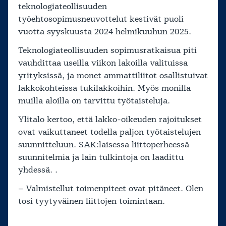
teknologiateollisuuden
työehtosopimusneuvottelut kestivät puoli
vuotta syyskuusta 2024 helmikuuhun 2025.
Teknologiateollisuuden sopimusratkaisua piti
vauhdittaa useilla viikon lakoilla valituissa
yrityksissä, ja monet ammattiliitot osallistuivat
lakkokohteissa tukilakkoihin. Myös monilla
muilla aloilla on tarvittu työtaisteluja.
Ylitalo kertoo, että lakko-oikeuden rajoitukset
ovat vaikuttaneet todella paljon työtaistelujen
suunnitteluun. SAK:laisessa liittoperheessä
suunnitelmia ja lain tulkintoja on laadittu
yhdessä. .
– Valmistellut toimenpiteet ovat pitäneet. Olen
tosi tyytyväinen liittojen toimintaan.