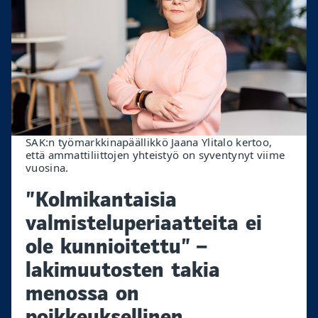
SAK:n työmarkkinapäällikkö Jaana Ylitalo kertoo,
että ammattiliittojen yhteistyö on syventynyt viime
vuosina.
”Kolmikantaisia
valmisteluperiaatteita ei
ole kunnioitettu” –
lakimuutosten takia
menossa on
poikkeuksellinen