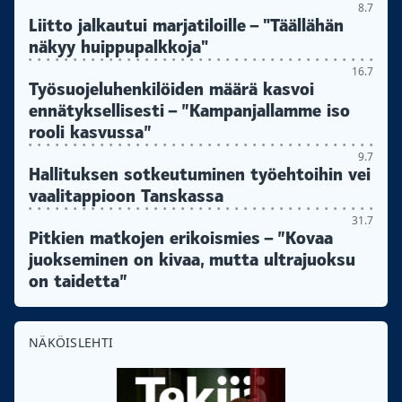
8.7
Liitto jalkautui marjatiloille – "Täällähän
näkyy huippupalkkoja"
16.7
Työsuojeluhenkilöiden määrä kasvoi
ennätyksellisesti – ”Kampanjallamme iso
rooli kasvussa”
9.7
Hallituksen sotkeutuminen työehtoihin vei
vaalitappioon Tanskassa
31.7
Pitkien matkojen erikoismies – ”Kovaa
juokseminen on kivaa, mutta ultrajuoksu
on taidetta”
NÄKÖISLEHTI