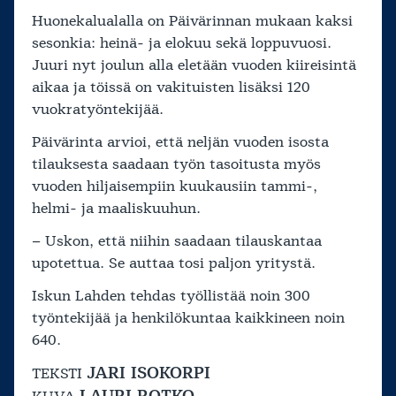
Huonekalualalla on Päivärinnan mukaan kaksi
sesonkia: heinä- ja elokuu sekä loppuvuosi.
Juuri nyt joulun alla eletään vuoden kiireisintä
aikaa ja töissä on vakituisten lisäksi 120
vuokratyöntekijää.
Päivärinta arvioi, että neljän vuoden isosta
tilauksesta saadaan työn tasoitusta myös
vuoden hiljaisempiin kuukausiin tammi-,
helmi- ja maaliskuuhun.
– Uskon, että niihin saadaan tilauskantaa
upotettua. Se auttaa tosi paljon yritystä.
Iskun Lahden tehdas työllistää noin 300
työntekijää ja henkilökuntaa kaikkineen noin
640.
JARI ISOKORPI
TEKSTI