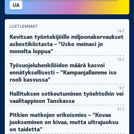
UA
LUETUIMMAT
14.7
Kevitsan työntekijöille miljoonakorvaukset
asbestikiistasta – ”Usko meinasi jo
monelta loppua”
16.7
Työsuojeluhenkilöiden määrä kasvoi
ennätyksellisesti – ”Kampanjallamme iso
rooli kasvussa”
9.7
Hallituksen sotkeutuminen työehtoihin vei
vaalitappioon Tanskassa
31.7
Pitkien matkojen erikoismies – ”Kovaa
juokseminen on kivaa, mutta ultrajuoksu
on taidetta”