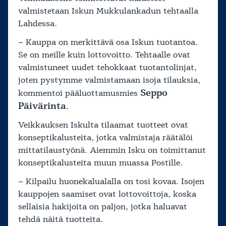
valmistetaan Iskun Mukkulankadun tehtaalla
Lahdessa.
– Kauppa on merkittävä osa Iskun tuotantoa.
Se on meille kuin lottovoitto. Tehtaalle ovat
valmistuneet uudet tehokkaat tuotantolinjat,
joten pystymme valmistamaan isoja tilauksia,
Seppo
kommentoi pääluottamusmies
Päivärinta
.
Veikkauksen Iskulta tilaamat tuotteet ovat
konseptikalusteita, jotka valmistaja räätälöi
mittatilaustyönä. Aiemmin Isku on toimittanut
konseptikalusteita muun muassa Postille.
– Kilpailu huonekalualalla on tosi kovaa. Isojen
kauppojen saamiset ovat lottovoittoja, koska
sellaisia hakijoita on paljon, jotka haluavat
tehdä näitä tuotteita.