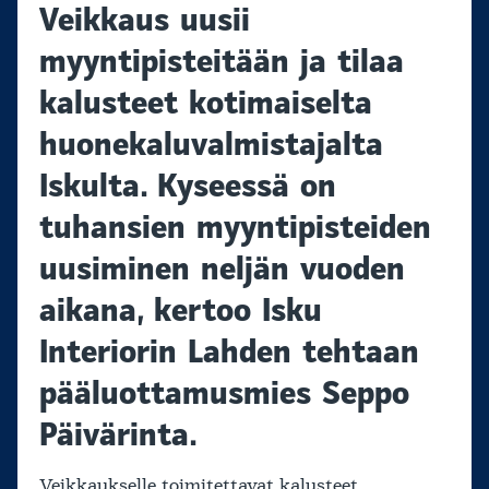
Veikkaus uusii
myyntipisteitään ja tilaa
kalusteet kotimaiselta
huonekaluvalmistajalta
Iskulta. Kyseessä on
tuhansien myyntipisteiden
uusiminen neljän vuoden
aikana, kertoo Isku
Interiorin Lahden tehtaan
pääluottamusmies
Seppo
Päivärinta.
Veikkaukselle toimitettavat kalusteet