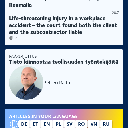
Raumalla
28.7
Life-threatening injury in a workplace
accident – the court found both the client
and the subcontractor liable
+2
PÄÄKIRJOITUS
Tieto kiinnostaa teollisuuden työntekijöitä
Petteri Raito
ARTICLES IN YOUR LANGUAGE
DE
ET
EN
PL
SV
RO
VN
RU