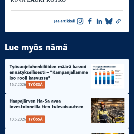
LAURI ROTKO
KUVA
Jaa artikkeli
Lue myös nämä
Työsuojeluhenkilöiden määrä kasvoi
ennätyksellisesti – ”Kampanjallamme
iso rooli kasvussa”
16.7.2026
TYÖSSÄ
Haapajärven Ha-Sa avaa
investoinneilla tien tulevaisuuteen
10.6.2026
TYÖSSÄ