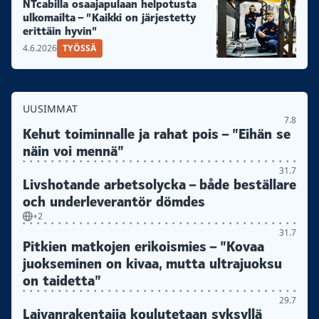
NTcabilla osaajapulaan helpotusta
ulkomailta – ”Kaikki on järjestetty
erittäin hyvin”
4.6.2026
TYÖSSÄ
UUSIMMAT
7.8
Kehut toiminnalle ja rahat pois – ”Eihän se
näin voi mennä”
31.7
Livshotande arbetsolycka – både beställare
och underleverantör dömdes
+2
31.7
Pitkien matkojen erikoismies – ”Kovaa
juokseminen on kivaa, mutta ultrajuoksu
on taidetta”
29.7
Laivanrakentajia koulutetaan syksyllä