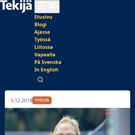
Avaa valikko
Päävalikko
Etusivu
Blogi
Ajassa
Työssä
Liitossa
Vapaalla
På Svenska
In English
Avaa haku
5.12.2018
TYÖSSÄ