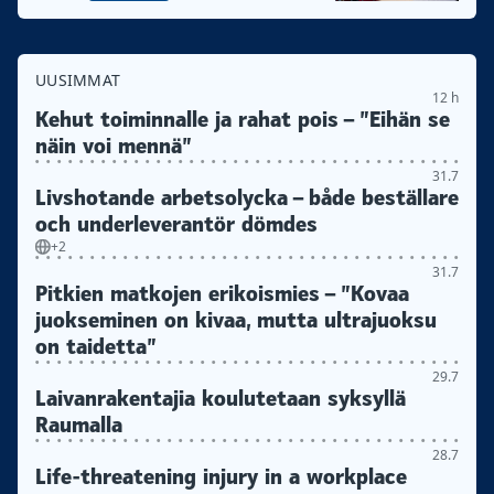
UUSIMMAT
12 h
Kehut toiminnalle ja rahat pois – ”Eihän se
näin voi mennä”
31.7
Livshotande arbetsolycka – både beställare
och underleverantör dömdes
+2
31.7
Pitkien matkojen erikoismies – ”Kovaa
juokseminen on kivaa, mutta ultrajuoksu
on taidetta”
29.7
Laivanrakentajia koulutetaan syksyllä
Raumalla
28.7
Life-threatening injury in a workplace