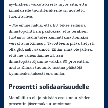
ay-liikkeen vaikutuksesta myös sitä, että
kiinalaiselle tuontiteräkselle on nostettu
tuontitulleja.
– Me emme halua, että EU tekee sellaisia
ilmastopoliittisia päätöksiä, että teräksen
tuotanto täällä tulee kannattamattomaksi
verrattuna Kiinaan. Tavoitteena pitää tietysti
olla globaalit säännöt. Eihän siinä ole järkeä,
että me vähennämme EU:ssa
ilmastopäästöjämme vaikka 80 prosenttia,
mutta Kiinan tuotanto nostaa päästöjä
kymmenkertaisesti enemmän.
Prosentti solidaarisuudelle
Metalliliitto oli jo pitkään osoittanut yhden
prosentin jäsenmaksutuotoistaan