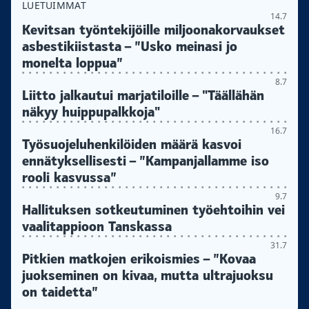
LUETUIMMAT
14.7
Kevitsan työntekijöille miljoonakorvaukset
asbestikiistasta – ”Usko meinasi jo
monelta loppua”
8.7
Liitto jalkautui marjatiloille – "Täällähän
näkyy huippupalkkoja"
16.7
Työsuojeluhenkilöiden määrä kasvoi
ennätyksellisesti – ”Kampanjallamme iso
rooli kasvussa”
9.7
Hallituksen sotkeutuminen työehtoihin vei
vaalitappioon Tanskassa
31.7
Pitkien matkojen erikoismies – ”Kovaa
juokseminen on kivaa, mutta ultrajuoksu
on taidetta”