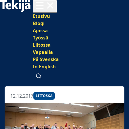
Avaa valikko
Päävalikko
Etusivu
Blogi
Ajassa
Työssä
Liitossa
Vapaalla
På Svenska
In English
Avaa haku
12.12.2017
LIITOSSA