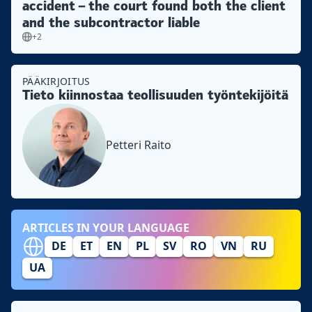
accident – the court found both the client
and the subcontractor liable
+2
PÄÄKIRJOITUS
Tieto kiinnostaa teollisuuden työntekijöitä
Petteri Raito
ARTICLES IN YOUR LANGUAGE
DE
ET
EN
PL
SV
RO
VN
RU
UA