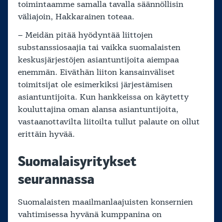
toimintaamme samalla tavalla säännöllisin
väliajoin, Hakkarainen toteaa.
– Meidän pitää hyödyntää liittojen
substanssiosaajia tai vaikka suomalaisten
keskusjärjestöjen asiantuntijoita aiempaa
enemmän. Eiväthän liiton kansainväliset
toimitsijat ole esimerkiksi järjestämisen
asiantuntijoita. Kun hankkeissa on käytetty
kouluttajina oman alansa asiantuntijoita,
vastaanottavilta liitoilta tullut palaute on ollut
erittäin hyvää.
Suomalaisyritykset
seurannassa
Suomalaisten maailmanlaajuisten konsernien
vahtimisessa hyvänä kumppanina on