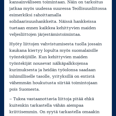
kansainväliseen toimintaan. Näin on tarkoitus
jatkaa myös uudessa suuressa Teollisuusliitossa
esimerkiksi rahoittamalla
solidaarisuushankkeita. Näissä hankkeissa
tuetaan ennen kaikkea kehittyvien maiden
veljesliittojen järjestämistoimintaa.
Hyöty liittojen vahvistumisesta tuolla jossain
kaukana kiertyy lopulta myös suomalaisille
työntekijöille. Kun kehittyvien maiden
työntekijät nousevat nälkäpalkkojensa
kurimuksesta ja heidän työolonsa saadaan
inhimilliselle tasolle, yrityksillä on entistä
vähemmän houkutusta siirtää toimintojaan
pois Suomesta.
– Tukea vastaanottavia liittoja pitää ehkä
kuitenkin tarkastella vähän aiempaa
kriittisemmin. On syytä tarkastella omaakin