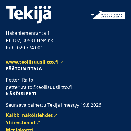
Hakaniemenranta 1
PL 107, 00531 Helsinki
Puh. 020 774 001
www.teollisuusliitto.fi
PÄÄTOIMITTAJA
Petteri Raito
petteri.raito@teollisuusliitto.fi
NÄKÖISLEHTI
Seuraava painettu Tekijä ilmestyy 19.8.2026
Kaikki näköislehdet
Yhteystiedot
Mediakortti