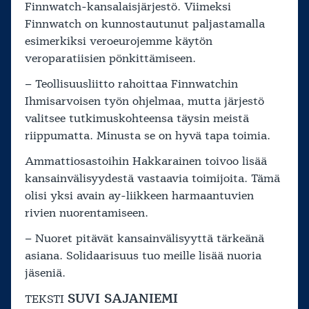
Finnwatch-kansalaisjärjestö. Viimeksi
Finnwatch on kunnostautunut paljastamalla
esimerkiksi veroeurojemme käytön
veroparatiisien pönkittämiseen.
– Teollisuusliitto rahoittaa Finnwatchin
Ihmisarvoisen työn ohjelmaa, mutta järjestö
valitsee tutkimuskohteensa täysin meistä
riippumatta. Minusta se on hyvä tapa toimia.
Ammattiosastoihin Hakkarainen toivoo lisää
kansainvälisyydestä vastaavia toimijoita. Tämä
olisi yksi avain ay-liikkeen harmaantuvien
rivien nuorentamiseen.
– Nuoret pitävät kansainvälisyyttä tärkeänä
asiana. Solidaarisuus tuo meille lisää nuoria
jäseniä.
SUVI SAJANIEMI
TEKSTI