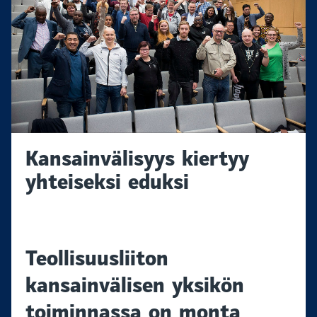
Kansainvälisyys kiertyy
yhteiseksi eduksi
Teollisuusliiton
kansainvälisen yksikön
toiminnassa on monta