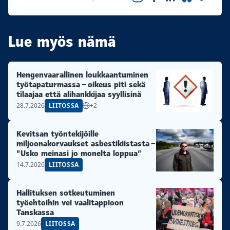
Lue myös nämä
Hengenvaarallinen loukkaantuminen
työtapaturmassa – oikeus piti sekä
tilaajaa että alihankkijaa syyllisinä
28.7.2026
LIITOSSA
+2
Kevitsan työntekijöille
miljoonakorvaukset asbestikiistasta –
”Usko meinasi jo monelta loppua”
14.7.2026
LIITOSSA
Hallituksen sotkeutuminen
työehtoihin vei vaalitappioon
Tanskassa
9.7.2026
LIITOSSA