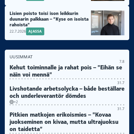
Lisien poisto toisi ison leikkurin
duunarin palkkaan – ”Kyse on isoista
rahoista”
22.7.2026
AJASSA
UUSIMMAT
7.8
Kehut toiminnalle ja rahat pois – ”Eihän se
näin voi mennä”
31.7
Livshotande arbetsolycka – både beställare
och underleverantör dömdes
+2
31.7
Pitkien matkojen erikoismies – ”Kovaa
juokseminen on kivaa, mutta ultrajuoksu
on taidetta”