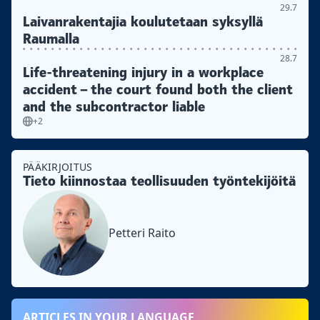
29.7
Laivanrakentajia koulutetaan syksyllä
Raumalla
28.7
Life-threatening injury in a workplace
accident – the court found both the client
and the subcontractor liable
+2
PÄÄKIRJOITUS
Tieto kiinnostaa teollisuuden työntekijöitä
Petteri Raito
ARTICLES IN YOUR LANGUAGE