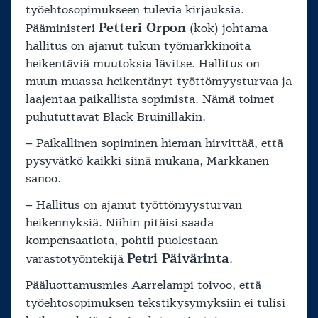
työehtosopimukseen tulevia kirjauksia.
Petteri Orpon
Pääministeri
(kok) johtama
hallitus on ajanut tukun työmarkkinoita
heikentäviä muutoksia lävitse. Hallitus on
muun muassa heikentänyt työttömyysturvaa ja
laajentaa paikallista sopimista. Nämä toimet
puhututtavat Black Bruinillakin.
– Paikallinen sopiminen hieman hirvittää, että
pysyvätkö kaikki siinä mukana, Markkanen
sanoo.
– Hallitus on ajanut työttömyysturvan
heikennyksiä. Niihin pitäisi saada
kompensaatiota, pohtii puolestaan
Petri Päivärinta
varastotyöntekijä
.
Pääluottamusmies Aarrelampi toivoo, että
työehtosopimuksen tekstikysymyksiin ei tulisi