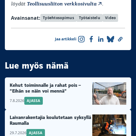
löydät
Teollisuusliiton verkkosivulta
.
Avainsanat:
Työehtosopimus
Työtaistelu
Video
Jaa artikkeli
Lue myös nämä
Kehut toiminnalle ja rahat pois –
”Eihän se näin voi mennä”
7.8.2026
AJASSA
Laivanrakentajia koulutetaan syksyllä
Raumalla
29.7.2026
AJASSA