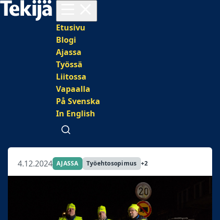
Avaa valikko
Päävalikko
Etusivu
Blogi
Ajassa
Työssä
Liitossa
Vapaalla
På Svenska
In English
Avaa haku
4.12.2024
AJASSA
Työehtosopimus
+2