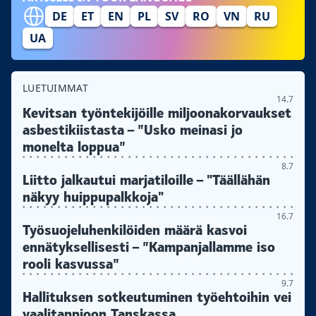
DE
ET
EN
PL
SV
RO
VN
RU
UA
LUETUIMMAT
14.7
Kevitsan työntekijöille miljoonakorvaukset
asbestikiistasta – ”Usko meinasi jo
monelta loppua”
8.7
Liitto jalkautui marjatiloille – "Täällähän
näkyy huippupalkkoja"
16.7
Työsuojeluhenkilöiden määrä kasvoi
ennätyksellisesti – ”Kampanjallamme iso
rooli kasvussa”
9.7
Hallituksen sotkeutuminen työehtoihin vei
vaalitappioon Tanskassa