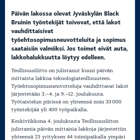
Päivän lakossa olevat Jyväskylän Black
Bruinin työntekijät toivovat, että lakot
vauhdittaisivat
työehtosopimusneuvotteluita ja sopimus
saataisiin valmiiksi. Jos toimet eivät auta,
lakkohalukkuutta löytyy edelleen.
Teollisuusliitto on julistanut kuusi päivän
mittaista lakkoa teknologiateollisuuteen.
Työehtosopimusneuvotteluja vauhdittavat lakot
järjestetään 3.–4. ja 9.–12. joulukuuta.
Työtaistelun piirissä on yhteensä noin 33 000
työntekijää yli 400 työpaikalla.
Keskiviikkona 4. joulukuuta Teollisuusliiton
julistamia päivän mittaisia lakkoja järjestettiin
yhteensä 23 yrityksen 44 toimipaikalla ympäri