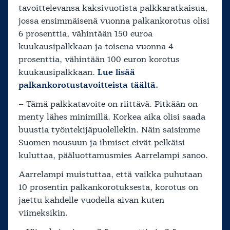
tavoittelevansa kaksivuotista palkkaratkaisua,
jossa ensimmäisenä vuonna palkankorotus olisi
6 prosenttia, vähintään 150 euroa
kuukausipalkkaan ja toisena vuonna 4
prosenttia, vähintään 100 euron korotus
kuukausipalkkaan.
Lue lisää
palkankorotustavoitteista täältä.
– Tämä palkkatavoite on riittävä. Pitkään on
menty lähes minimillä. Korkea aika olisi saada
buustia työntekijäpuolellekin. Näin saisimme
Suomen nousuun ja ihmiset eivät pelkäisi
kuluttaa, pääluottamusmies Aarrelampi sanoo.
Aarrelampi muistuttaa, että vaikka puhutaan
10 prosentin palkankorotuksesta, korotus on
jaettu kahdelle vuodella aivan kuten
viimeksikin.