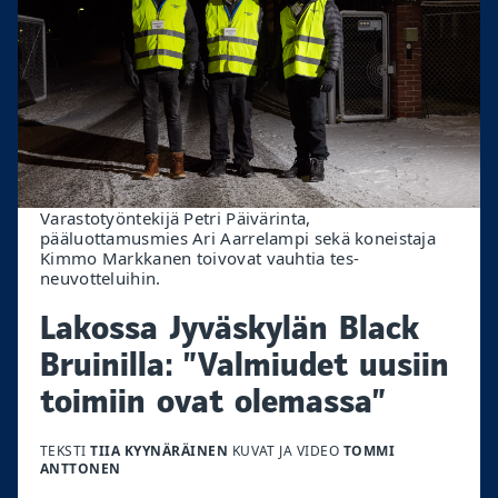
Varastotyöntekijä Petri Päivärinta,
pääluottamusmies Ari Aarrelampi sekä koneistaja
Kimmo Markkanen toivovat vauhtia tes-
neuvotteluihin.
Lakossa Jyväskylän Black
Bruinilla: ”Valmiudet uusiin
toimiin ovat olemassa”
TEKSTI
TIIA KYYNÄRÄINEN
KUVAT JA VIDEO
TOMMI
ANTTONEN