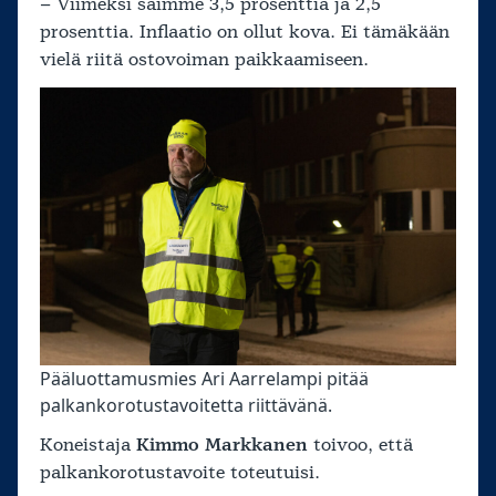
– Viimeksi saimme 3,5 prosenttia ja 2,5
prosenttia. Inflaatio on ollut kova. Ei tämäkään
vielä riitä ostovoiman paikkaamiseen.
Pääluottamusmies Ari Aarrelampi pitää
palkankorotustavoitetta riittävänä.
Koneistaja
Kimmo Markkanen
toivoo, että
palkankorotustavoite toteutuisi.