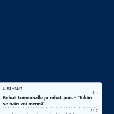
UUSIMMAT
1 h
Kehut toiminnalle ja rahat pois – ”Eihän
se näin voi mennä”
31.7