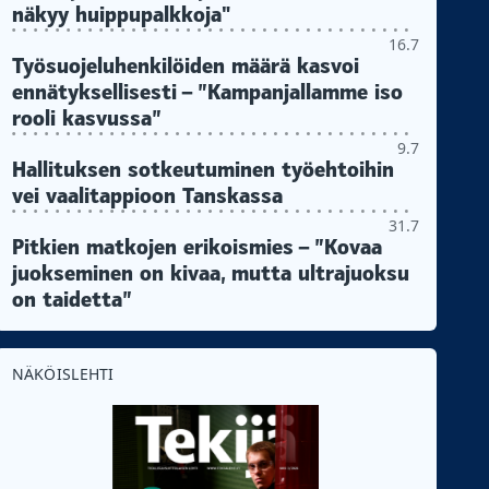
näkyy huippupalkkoja"
16.7
Työsuojeluhenkilöiden määrä kasvoi
ennätyksellisesti – ”Kampanjallamme iso
rooli kasvussa”
9.7
Hallituksen sotkeutuminen työehtoihin
vei vaalitappioon Tanskassa
31.7
Pitkien matkojen erikoismies – ”Kovaa
juokseminen on kivaa, mutta ultrajuoksu
on taidetta”
NÄKÖISLEHTI