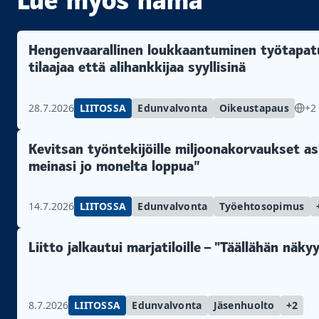
Lue myös nämä
Hengenvaarallinen loukkaantuminen työtapatu
tilaajaa että alihankkijaa syyllisinä
28.7.2026
LIITOSSA
Edunvalvonta
Oikeustapaus
+2
Kevitsan työntekijöille miljoonakorvaukset as
meinasi jo monelta loppua”
14.7.2026
LIITOSSA
Edunvalvonta
Työehtosopimus
Liitto jalkautui marjatiloille – "Täällähän näk
8.7.2026
LIITOSSA
Edunvalvonta
Jäsenhuolto
+2