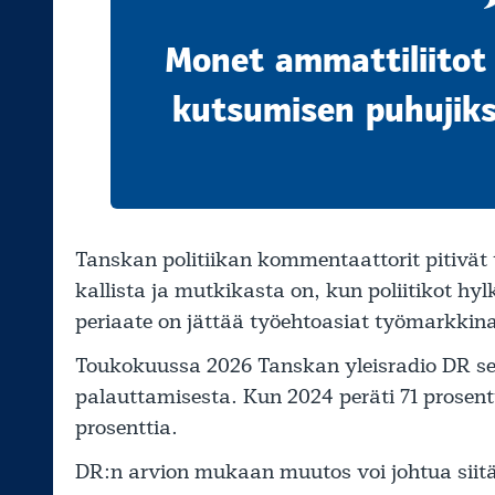
Monet ammattiliitot l
kutsumisen puhujiksi
Tanskan politiikan kommentaattorit pitivät
kallista ja mutkikasta on, kun poliitikot 
periaate on jättää työehtoasiat työmarkkinaj
Toukokuussa 2026 Tanskan yleisradio DR s
palauttamisesta. Kun 2024 peräti 71 prosentt
prosenttia.
DR:n arvion mukaan muutos voi johtua siitä, 