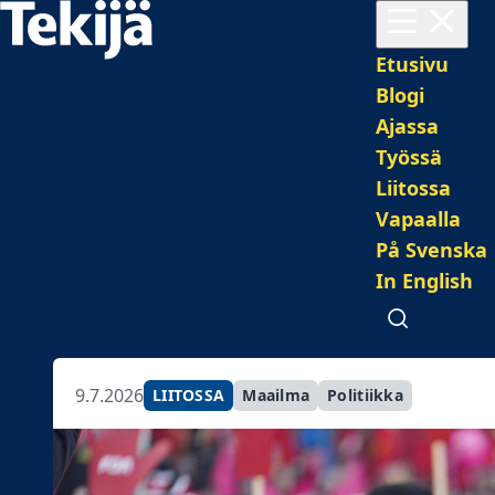
Avaa valikko
Pääval
Etusivu
Blogi
Ajassa
Työssä
Liitossa
Vapaalla
På Svenska
In English
Avaa haku
9.7.2026
LIITOSSA
Maailma
Politiikka