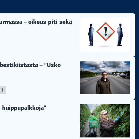
rmassa – oikeus piti sekä
bestikiistasta – ”Usko
+1
yy huippupalkkoja"