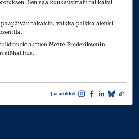
rotuksen. Sen saa kuukausittain tai kaksi
apaapäivän takaisin, vaikka palkka alenisi
osenttia.
ialidemokraattien
Mette Frederiksenin
stöhallitus.
Jaa artikkeli