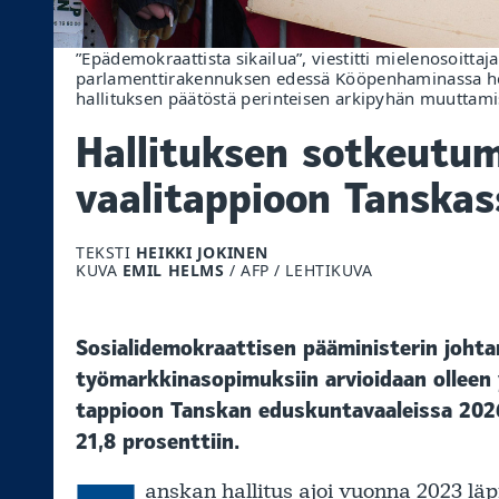
”Epädemokraattista sikailua”, viestitti mielenosoittaj
parlamenttirakennuksen edessä Kööpenhaminassa hel
hallituksen päätöstä perinteisen arkipyhän muuttamis
Hallituksen sotkeutum
vaalitappioon Tanskas
TEKSTI
HEIKKI JOKINEN
KUVA
EMIL HELMS
/ AFP / LEHTIKUVA
Sosialidemokraattisen pääministerin joht
työmarkkinasopimuksiin arvioidaan olleen 
tappioon Tanskan eduskuntavaaleissa 2026
21,8 prosenttiin.
anskan hallitus ajoi vuonna 2023 lä