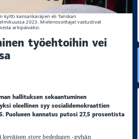
an kyltti kansankäräjien eli Tanskan
mikuussa 2023. Mielenosoittajat vastustivat
esta arkipäiväksi.
inen työehtoihin vei
sa
aman hallituksen sekaantuminen
yksi oleellinen syy sosialidemokraattien
. Puolueen kannatus putosi 27,5 prosentista
pi keväisen
store bededagen
-pyhän