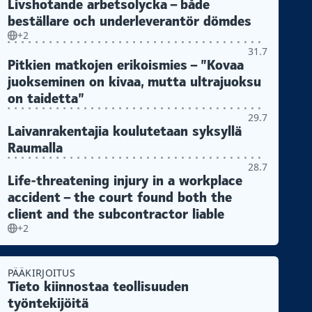
Livshotande arbetsolycka – både
beställare och underleverantör dömdes
+2
31.7
Pitkien matkojen erikoismies – ”Kovaa
juokseminen on kivaa, mutta ultrajuoksu
on taidetta”
29.7
Laivanrakentajia koulutetaan syksyllä
Raumalla
28.7
Life-threatening injury in a workplace
accident – the court found both the
client and the subcontractor liable
+2
PÄÄKIRJOITUS
Tieto kiinnostaa teollisuuden
työntekijöitä