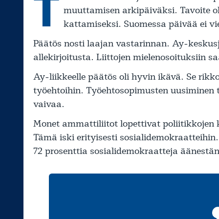
T
muuttamisen arkipäiväksi. Tavoite ol
kattamiseksi. Suomessa päivää ei vi
Päätös nosti laajan vastarinnan. Ay-keskusj
allekirjoitusta. Liittojen mielenosoituksiin 
Ay-liikkeelle päätös oli hyvin ikävä. Se rikk
työehtoihin. Työehtosopimusten uusiminen ta
vaivaa.
Monet ammattiliitot lopettivat poliitikkojen
Tämä iski erityisesti sosialidemokraatteihi
72 prosenttia sosialidemokraatteja äänestän