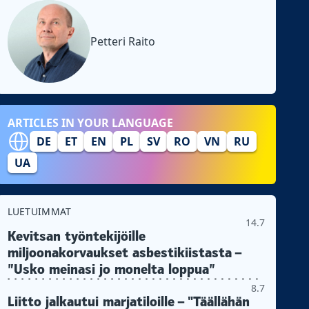
Petteri Raito
ARTICLES IN YOUR LANGUAGE
DE
ET
EN
PL
SV
RO
VN
RU
UA
LUETUIMMAT
14.7
Kevitsan työntekijöille
miljoonakorvaukset asbestikiistasta –
”Usko meinasi jo monelta loppua”
8.7
Liitto jalkautui marjatiloille – "Täällähän