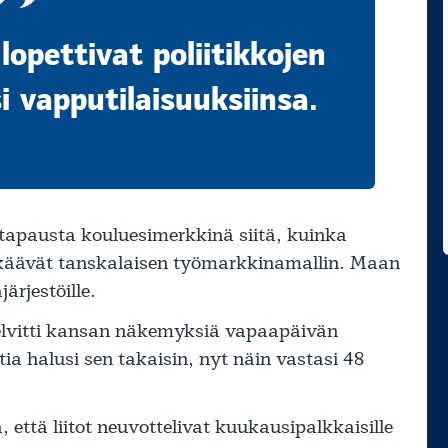
opettivat poliitikkojen
 vapputilaisuuksiinsa.
 tapausta kouluesimerkkinä siitä, kuinka
hylkäävät tanskalaisen työmarkkinamallin. Maan
ärjestöille.
elvitti kansan näkemyksiä vapaapäivän
ia halusi sen takaisin, nyt näin vastasi 48
että liitot neuvottelivat kuukausipalkkaisille