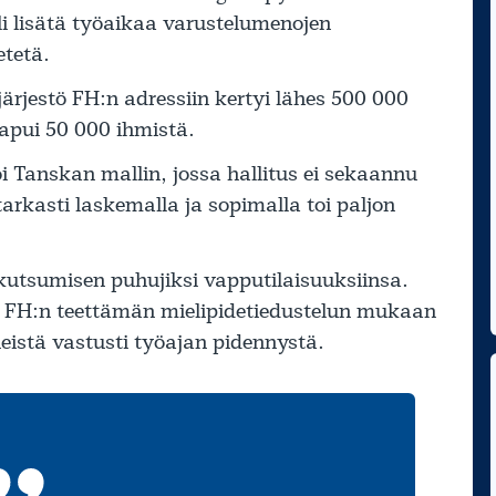
i lisätä työaikaa varustelumenojen
etetä.
ärjestö FH:n adressiin kertyi lähes 500 000
saapui 50 000 ihmistä.
oi Tanskan mallin, jossa hallitus ei sekaannu
rkasti laskemalla ja sopimalla toi paljon
 kutsumisen puhujiksi vapputilaisuuksiinsa.
n. FH:n teettämän mielipidetiedustelun mukaan
eistä vastusti työajan pidennystä.