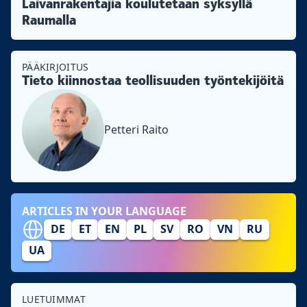
Laivanrakentajia koulutetaan syksyllä
Raumalla
PÄÄKIRJOITUS
Tieto kiinnostaa teollisuuden työntekijöitä
Petteri Raito
ARTICLES IN YOUR LANGUAGE
DE
ET
EN
PL
SV
RO
VN
RU
UA
LUETUIMMAT