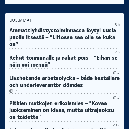
UUSIMMAT
3 h
Ammattiyhdistys­toiminnassa löytyi uusia
puolia itsestä – ”Liitossa saa olla se kuka
on”
7.8
Kehut toiminnalle ja rahat pois – ”Eihän se
näin voi mennä”
31.7
Livshotande arbetsolycka – både beställare
och underleverantör dömdes
+2
31.7
Pitkien matkojen erikoismies – ”Kovaa
juokseminen on kivaa, mutta ultrajuoksu
on taidetta”
29.7