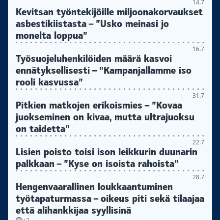
14.7
Kevitsan työntekijöille miljoonakorvaukset
asbestikiistasta – ”Usko meinasi jo
monelta loppua”
16.7
Työsuojeluhenkilöiden määrä kasvoi
ennätyksellisesti – ”Kampanjallamme iso
rooli kasvussa”
31.7
Pitkien matkojen erikoismies – ”Kovaa
juokseminen on kivaa, mutta ultrajuoksu
on taidetta”
22.7
Lisien poisto toisi ison leikkurin duunarin
palkkaan – ”Kyse on isoista rahoista”
28.7
Hengenvaarallinen loukkaantuminen
työtapaturmassa – oikeus piti sekä tilaajaa
että alihankkijaa syyllisinä