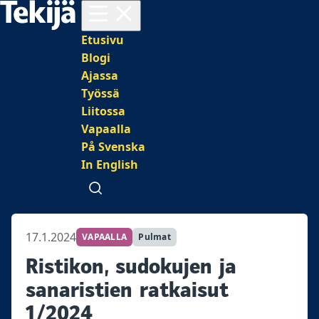
Avaa valikko
Päävalikko
Etusivu
Blogi
Ajassa
Työssä
Liitossa
Vapaalla
På Svenska
In English
Avaa haku
17.1.2024
VAPAALLA
Pulmat
Ristikon, sudokujen ja
sanaristien ratkaisut
1/2024