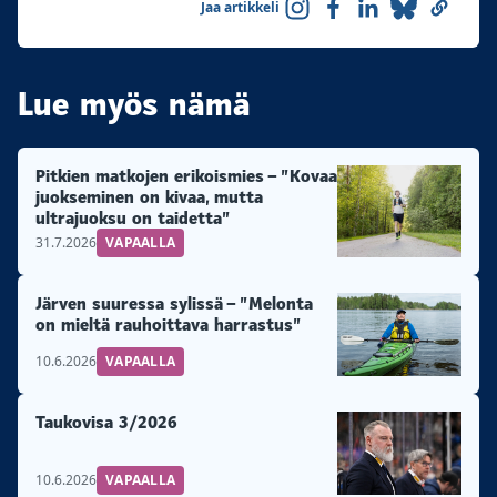
Jaa artikkeli
Lue myös nämä
Pitkien matkojen erikoismies – ”Kovaa
juokseminen on kivaa, mutta
ultrajuoksu on taidetta”
31.7.2026
VAPAALLA
Järven suuressa sylissä – ”Melonta
on mieltä rauhoittava harrastus”
10.6.2026
VAPAALLA
Taukovisa 3/2026
10.6.2026
VAPAALLA