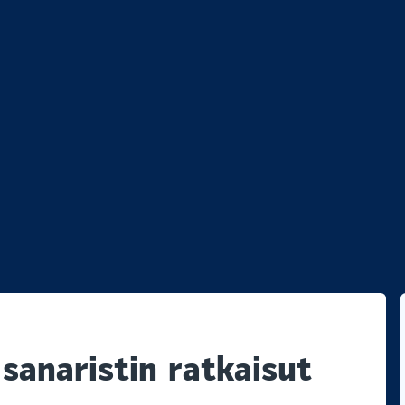
ikko
 sanaristin ratkaisut