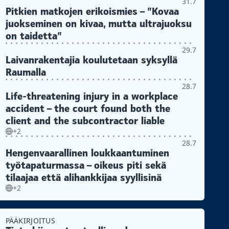
31.7
Pitkien matkojen erikoismies – ”Kovaa
juokseminen on kivaa, mutta ultrajuoksu
on taidetta”
29.7
Laivanrakentajia koulutetaan syksyllä
Raumalla
28.7
Life-threatening injury in a workplace
accident – the court found both the
client and the subcontractor liable
+2
28.7
Hengenvaarallinen loukkaantuminen
työtapaturmassa – oikeus piti sekä
tilaajaa että alihankkijaa syyllisinä
+2
PÄÄKIRJOITUS