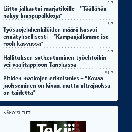
8.7
Liitto jalkautui marjatiloille – "Täällähän
näkyy huippupalkkoja"
16.7
Työsuojeluhenkilöiden määrä kasvoi
ennätyksellisesti – ”Kampanjallamme iso
rooli kasvussa”
9.7
Hallituksen sotkeutuminen työehtoihin
vei vaalitappioon Tanskassa
31.7
Pitkien matkojen erikoismies – ”Kovaa
juokseminen on kivaa, mutta ultrajuoksu
on taidetta”
NÄKÖISLEHTI