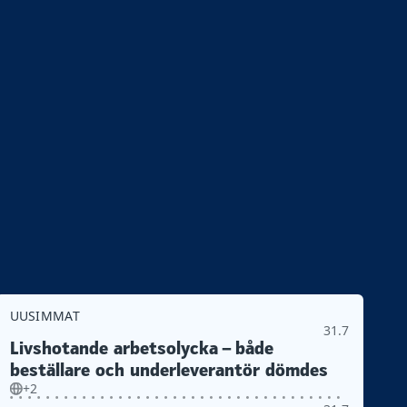
UUSIMMAT
31.7
Livshotande arbetsolycka – både
beställare och underleverantör dömdes
+2