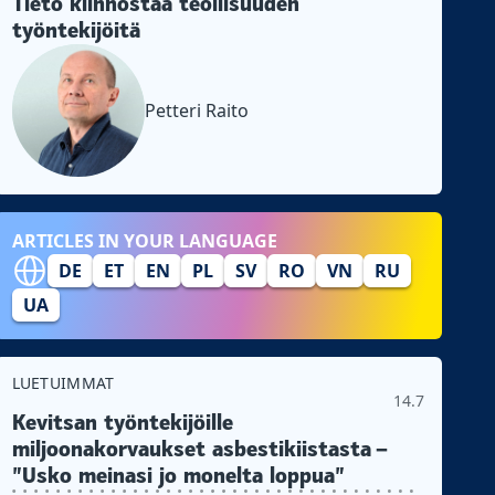
Tieto kiinnostaa teollisuuden
työntekijöitä
Petteri Raito
ARTICLES IN YOUR LANGUAGE
DE
ET
EN
PL
SV
RO
VN
RU
UA
LUETUIMMAT
14.7
Kevitsan työntekijöille
miljoonakorvaukset asbestikiistasta –
”Usko meinasi jo monelta loppua”