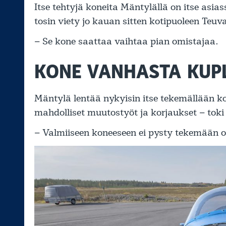
Itse tehtyjä koneita Mäntylällä on itse asi
tosin viety jo kauan sitten kotipuoleen Teuva
– Se kone saattaa vaihtaa pian omistajaa.
KONE VANHASTA KUP
Mäntylä lentää nykyisin itse tekemällään ko
mahdolliset muutostyöt ja korjaukset – toki 
– Valmiiseen koneeseen ei pysty tekemään oi