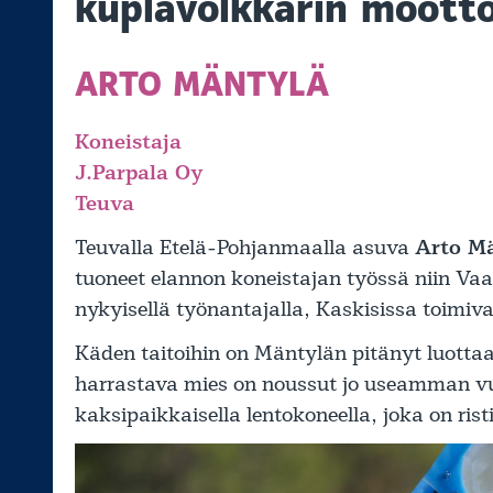
kuplavolkkarin mootto
ARTO MÄNTYLÄ
Koneistaja
J.Parpala Oy
Teuva
Teuvalla Etelä-Pohjanmaalla asuva
Arto M
tuoneet elannon koneistajan työssä niin V
nykyisellä työnantajalla, Kaskisissa toimiva
Käden taitoihin on Mäntylän pitänyt luottaa
harrastava mies on noussut jo useamman vu
kaksipaikkaisella lentokoneella, joka on rist