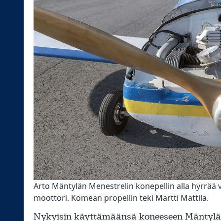
Arto Mäntylän Menestrelin konepellin alla hyrrää v
moottori. Komean propellin teki Martti Mattila.
Nykyisin käyttämäänsä koneeseen Mäntylä p