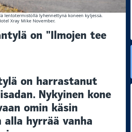
ä lentotermistöllä lyhennettynä koneen kyljessä.
otel Xray Mike November.
tylä on "Ilmojen tee
tylä on harrastanut
sisadan. Nykyinen kone
 vaan omin käsin
n alla hyrrää vanha