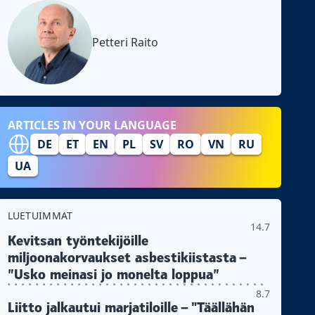
Petteri Raito
ARTICLES IN YOUR LANGUAGE
DE
ET
EN
PL
SV
RO
VN
RU
UA
LUETUIMMAT
14.7
Kevitsan työntekijöille
miljoonakorvaukset asbestikiistasta –
”Usko meinasi jo monelta loppua”
8.7
Liitto jalkautui marjatiloille – "Täällähän