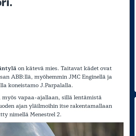
ri.
äntylä
on kätevä mies. Taitavat kädet ovat
aasan ABB:llä, myöhemmin JMC Enginellä ja
lla koneistamo J.Parpalalla.
 myös vapaa-ajallaan, sillä lentämistä
oden ajan yläilmoihin itse rakentamallaan
itty nimellä Menestrel 2.