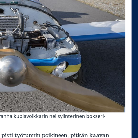
anha kuplavolkkarin nelisylinterinen bokseri-
isti työtunnin poikineen, pitkän kaavan