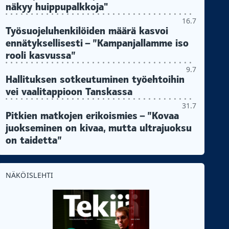
näkyy huippupalkkoja"
16.7
Työsuojeluhenkilöiden määrä kasvoi
ennätyksellisesti – ”Kampanjallamme iso
rooli kasvussa”
9.7
Hallituksen sotkeutuminen työehtoihin
vei vaalitappioon Tanskassa
31.7
Pitkien matkojen erikoismies – ”Kovaa
juokseminen on kivaa, mutta ultrajuoksu
on taidetta”
NÄKÖISLEHTI