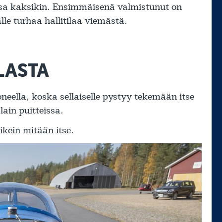
assa kaksikin. Ensimmäisenä valmistunut on
lle turhaa hallitilaa viemästä.
LASTA
neella, koska sellaiselle pystyy tekemään itse
lain puitteissa.
kein mitään itse.