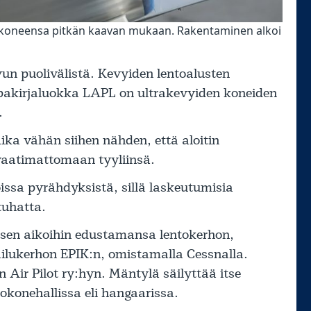
tokoneensa pitkän kaavan mukaan. Rakentaminen alkoi
un puolivälistä. Kevyiden lentoalusten
upakirjaluokka LAPL on ultrakevyiden koneiden
.
ika vähän siihen nähden, että aloitin
vaatimattomaan tyyliinsä.
issa pyrähdyksistä, sillä laskeutumisia
tuhatta.
misen aikoihin edustamansa lentokerhon,
ilukerhon EPIK:n, omistamalla Cessnalla.
Air Pilot ry:hyn. Mäntylä säilyttää itse
okonehallissa eli hangaarissa.