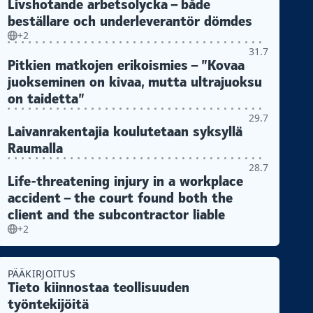
Livshotande arbetsolycka – både
beställare och underleverantör dömdes
+2
31.7
Pitkien matkojen erikoismies – ”Kovaa
juokseminen on kivaa, mutta ultrajuoksu
on taidetta”
29.7
Laivanrakentajia koulutetaan syksyllä
Raumalla
28.7
Life-threatening injury in a workplace
accident – the court found both the
client and the subcontractor liable
+2
PÄÄKIRJOITUS
Tieto kiinnostaa teollisuuden
työntekijöitä