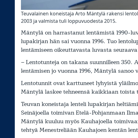
Teuvalainen koneistaja Arto Mäntylä rakensi len
2003 ja valmista tuli loppuvuodesta 2015.
Mäntylä on harrastanut lentämistä 1990-luv
lupakirjan hän sai vuonna 1996. Tuo lentol
lentämiseen oikeuttavasta luvasta seuraava
– Lentotunteja on takana suunnilleen 350. A
lentämisen jo vuonna 1996, Mäntylä sanoo 
Lentotunnit ovat karttuneet lyhyistä yläilmo
Mäntylä laskee tehneensä kaikkiaan toista 
Teuvan koneistaja lenteli lupakirjan heltiä
Seinäjoella toimivan Etelä-Pohjanmaan Ilma
Mäntylä kuuluu myös Kauhajoella toimivaan 
tehtyä Menestreliään Kauhajoen kentän lent