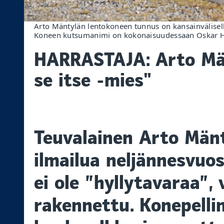
Arto Mäntylän lentokoneen tunnus on kansainvälisell
Koneen kutsumanimi on kokonaisuudessaan Oskar H
HARRASTAJA: Arto Män
se itse -mies"
Teuvalainen Arto Män
ilmailua neljännesvuo
ei ole ”hyllytavaraa”,
rakennettu. Konepelli