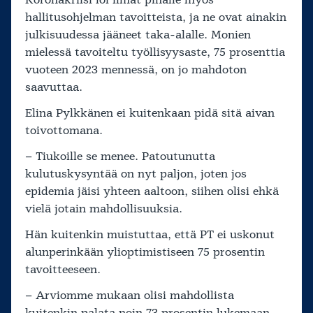
Koronakriisi löi ilmat pihalle myös
hallitusohjelman tavoitteista, ja ne ovat ainakin
julkisuudessa jääneet taka-alalle. Monien
mielessä tavoiteltu työllisyysaste, 75 prosenttia
vuoteen 2023 mennessä, on jo mahdoton
saavuttaa.
Elina Pylkkänen ei kuitenkaan pidä sitä aivan
toivottomana.
– Tiukoille se menee. Patoutunutta
kulutuskysyntää on nyt paljon, joten jos
epidemia jäisi yhteen aaltoon, siihen olisi ehkä
vielä jotain mahdollisuuksia.
Hän kuitenkin muistuttaa, että PT ei uskonut
alunperinkään ylioptimistiseen 75 prosentin
tavoitteeseen.
– Arviomme mukaan olisi mahdollista