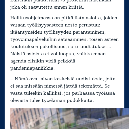
kuitenkin palata noin 73 prosentin lukemaan,
joka oli saavutettu ennen kriisiä.
Hallitusohjelmassa on pitkä lista asioita, joiden
varaan työllisyysasteen nosto perustuu:
ikääntyneiden työllisyyden parantaminen,
työvoimapalveluihin satsaaminen, toisen asteen
koulutuksen pakollisuus, sotu-uudistukset…
Näistä asioista ei voi luopua, vaikka maan
agenda olisikin vielä pelkkää
pandemiapaniikkia.
– Nämä ovat aivan keskeisiä uudistuksia, joita
ei saa missään nimessä jättää tekemättä. Se
vasta tuleekin kalliiksi, jos parhaassa työiässä
olevista tulee työelämän pudokkaita.