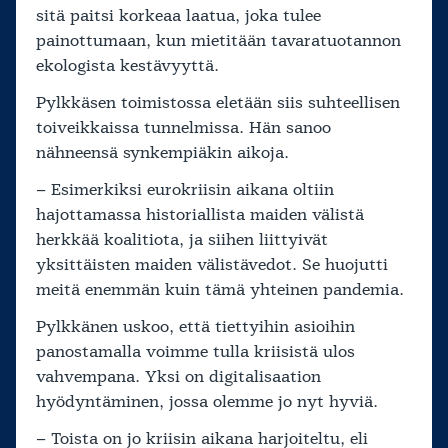
sitä paitsi korkeaa laatua, joka tulee
painottumaan, kun mietitään tavaratuotannon
ekologista kestävyyttä.
Pylkkäsen toimistossa eletään siis suhteellisen
toiveikkaissa tunnelmissa. Hän sanoo
nähneensä synkempiäkin aikoja.
– Esimerkiksi eurokriisin aikana oltiin
hajottamassa historiallista maiden välistä
herkkää koalitiota, ja siihen liittyivät
yksittäisten maiden välistävedot. Se huojutti
meitä enemmän kuin tämä yhteinen pandemia.
Pylkkänen uskoo, että tiettyihin asioihin
panostamalla voimme tulla kriisistä ulos
vahvempana. Yksi on digitalisaation
hyödyntäminen, jossa olemme jo nyt hyviä.
– Toista on jo kriisin aikana harjoiteltu, eli