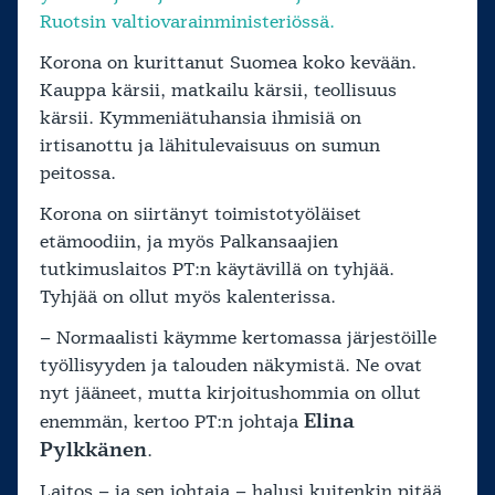
Ruotsin valtiovarainministeriössä.
Korona on kurittanut Suomea koko kevään.
Kauppa kärsii, matkailu kärsii, teollisuus
kärsii. Kymmeniätuhansia ihmisiä on
irtisanottu ja lähitulevaisuus on sumun
peitossa.
Korona on siirtänyt toimistotyöläiset
etämoodiin, ja myös Palkansaajien
tutkimuslaitos PT:n käytävillä on tyhjää.
Tyhjää on ollut myös kalenterissa.
– Normaalisti käymme kertomassa järjestöille
työllisyyden ja talouden näkymistä. Ne ovat
nyt jääneet, mutta kirjoitushommia on ollut
Elina
enemmän, kertoo PT:n johtaja
Pylkkänen
.
Laitos – ja sen johtaja – halusi kuitenkin pitää