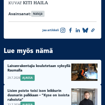
KITI HAILA
KUVAT
Avainsanat:
Näkijä
Jaa artikkeli
Lue myös nämä
Laivanrakentajia koulutetaan syksyllä
Raumalla
29.7.2026
AJASSA
Lisien poisto toisi ison leikkurin
duunarin palkkaan – ”Kyse on isoista
rahoista”
22.7.2026
AJASSA