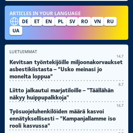
ARTICLES IN YOUR LANGUAGE
DE
ET
EN
PL
SV
RO
VN
RU
UA
LUETUIMMAT
14.7
Kevitsan työntekijöille miljoonakorvaukset
asbestikiistasta – ”Usko meinasi jo
monelta loppua”
8.7
Liitto jalkautui marjatiloille – "Täällähän
näkyy huippupalkkoja"
16.7
Työsuojeluhenkilöiden määrä kasvoi
ennätyksellisesti – ”Kampanjallamme iso
rooli kasvussa”