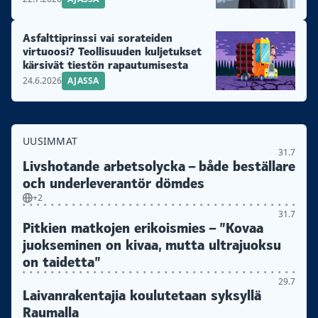
Asfalttiprinssi vai sorateiden
virtuoosi? Teollisuuden kuljetukset
kärsivät tiestön rapautumisesta
24.6.2026
AJASSA
UUSIMMAT
31.7
Livshotande arbetsolycka – både beställare
och underleverantör dömdes
+2
31.7
Pitkien matkojen erikoismies – ”Kovaa
juokseminen on kivaa, mutta ultrajuoksu
on taidetta”
29.7
Laivanrakentajia koulutetaan syksyllä
Raumalla