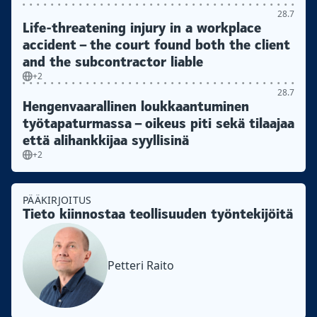
28.7
Life-threatening injury in a workplace
accident – the court found both the client
and the subcontractor liable
+2
28.7
Hengenvaarallinen loukkaantuminen
työtapaturmassa – oikeus piti sekä tilaajaa
että alihankkijaa syyllisinä
+2
PÄÄKIRJOITUS
Tieto kiinnostaa teollisuuden työntekijöitä
Petteri Raito