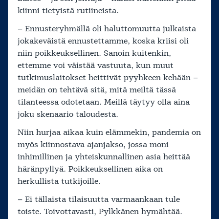
kiinni tietyistä rutiineista.
– Ennusteryhmällä oli haluttomuutta julkaista
jokakeväistä ennustettamme, koska kriisi oli
niin poikkeuksellinen. Sanoin kuitenkin,
ettemme voi väistää vastuuta, kun muut
tutkimuslaitokset heittivät pyyhkeen kehään –
meidän on tehtävä sitä, mitä meiltä tässä
tilanteessa odotetaan. Meillä täytyy olla aina
joku skenaario taloudesta.
Niin hurjaa aikaa kuin elämmekin, pandemia on
myös kiinnostava ajanjakso, jossa moni
inhimillinen ja yhteiskunnallinen asia heittää
häränpyllyä. Poikkeuksellinen aika on
herkullista tutkijoille.
– Ei tällaista tilaisuutta varmaankaan tule
toiste. Toivottavasti, Pylkkänen hymähtää.