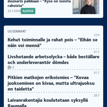
duunarin palkkaan – ”Kyse on isoista
rahoista”
22.7.2026
AJASSA
UUSIMMAT
12 h
Kehut toiminnalle ja rahat pois – ”Eihän se
näin voi mennä”
31.7
Livshotande arbetsolycka – både beställare
och underleverantör dömdes
+2
31.7
Pitkien matkojen erikoismies – ”Kovaa
juokseminen on kivaa, mutta ultrajuoksu
on taidetta”
29.7
Laivanrakentajia koulutetaan syksyllä
Raumalla