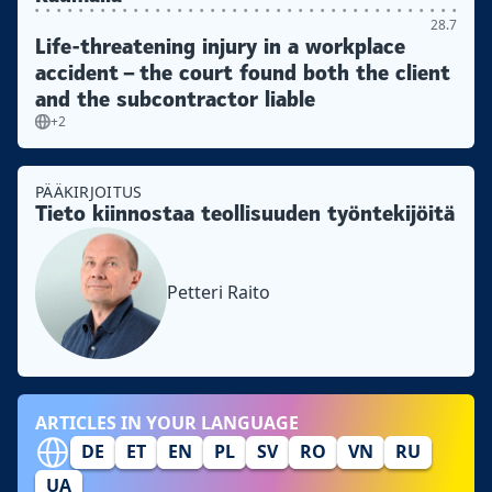
28.7
Life-threatening injury in a workplace
accident – the court found both the client
and the subcontractor liable
+2
PÄÄKIRJOITUS
Tieto kiinnostaa teollisuuden työntekijöitä
Petteri Raito
ARTICLES IN YOUR LANGUAGE
DE
ET
EN
PL
SV
RO
VN
RU
UA