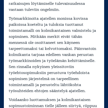
ratkaisujen löytämiselle tulevaisuudessa
vastaan tuleviin ongelmiin.
Työmarkkinoita ajatellen monissa kovissa
paikoissa koeteltu ja tuloksia tuottanut
toimintamalli on kolmikantainen valmistelu ja
sopiminen. Mitkään merkit eivät tähän
mennessä ole osoittaneet sen käyneen
tarpeettomaksi tai kelvottomaksi. Päinvastoin
kolmikanta tarjoaa edelleen vankan perustan
työmarkkinoiden ja työelämän kehittämiselle.
Sen rinnalla nykyinen yleissitoviin
työehtosopimuksiin perustuva työehdoista
sopimisen järjestelmä on tarpeellinen
toimintamalli ja perusteltu lähtökohta
työsuhteiden ehtojen sääntelyä ajatellen.
Voidaanko luottamuksen ja kolmikantaisen
sopimustoiminnan tielle jälleen siirtyä, riippuu