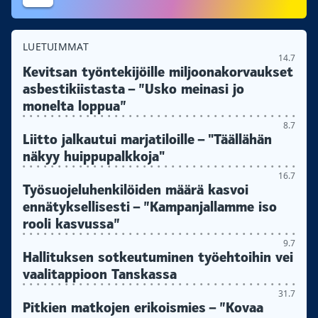
LUETUIMMAT
14.7
Kevitsan työntekijöille miljoonakorvaukset
asbestikiistasta – ”Usko meinasi jo
monelta loppua”
8.7
Liitto jalkautui marjatiloille – "Täällähän
näkyy huippupalkkoja"
16.7
Työsuojeluhenkilöiden määrä kasvoi
ennätyksellisesti – ”Kampanjallamme iso
rooli kasvussa”
9.7
Hallituksen sotkeutuminen työehtoihin vei
vaalitappioon Tanskassa
31.7
Pitkien matkojen erikoismies – ”Kovaa