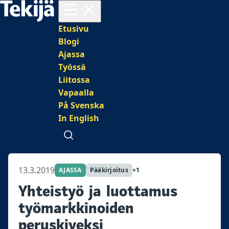
Avaa valikko
Päävalikko
Etusivu
Blogi
Ajassa
Työssä
Liitossa
Vapaalla
På Svenska
In English
Avaa haku
13.3.2019
AJASSA
Pääkirjoitus
+1
Yhteistyö ja luottamus
työmarkkinoiden
peruskiveksi