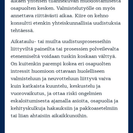
alkaen yhteisen tilannekuvan muodostamisesta
osapuolten kesken. Valmistelutyölle on myös
annettava riittävästi aikaa. Kiire on kehno
konsultti etenkin yhteiskunnallisia uudistuksia
tehtäessä.
Aikataulu- tai muilta uudistusprosesseihin
liittyviltä paineilta tai prosessien polveilevalta
etenemiseltä voidaan tuskin koskaan välttyä.
On kuitenkin parempi kokea eri osapuolten
intressit huomioon ottavaan huolelliseen
valmisteluun ja neuvotteluun liittyvä vaiva
kuin katkaista kuuntelu, keskustelu ja
vuorovaikutus, ja ottaa riski ongelmien
eskaloitumisesta ajamalla asioita, osapuolia ja
kehityskulkuja hakauksiin ja pakkoasetelmiin
tai liian ahtaisiin aikaikkunoihin.