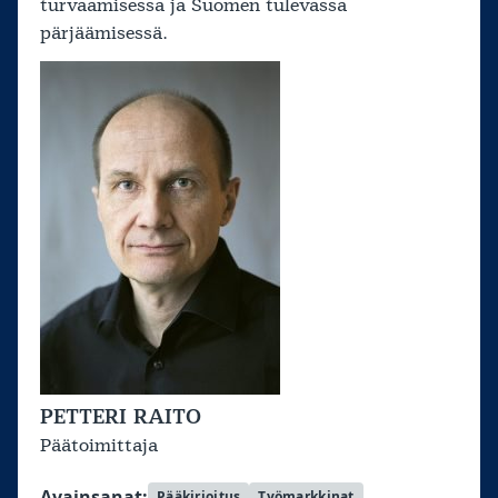
turvaamisessa ja Suomen tulevassa
pärjäämisessä.
PETTERI RAITO
Päätoimittaja
Avainsanat:
Pääkirjoitus
Työmarkkinat