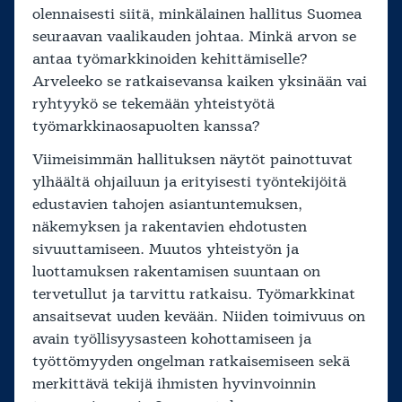
olennaisesti siitä, minkälainen hallitus Suomea
seuraavan vaalikauden johtaa. Minkä arvon se
antaa työmarkkinoiden kehittämiselle?
Arveleeko se ratkaisevansa kaiken yksinään vai
ryhtyykö se tekemään yhteistyötä
työmarkkinaosapuolten kanssa?
Viimeisimmän hallituksen näytöt painottuvat
ylhäältä ohjailuun ja erityisesti työntekijöitä
edustavien tahojen asiantuntemuksen,
näkemyksen ja rakentavien ehdotusten
sivuuttamiseen. Muutos yhteistyön ja
luottamuksen rakentamisen suuntaan on
tervetullut ja tarvittu ratkaisu. Työmarkkinat
ansaitsevat uuden kevään. Niiden toimivuus on
avain työllisyysasteen kohottamiseen ja
työttömyyden ongelman ratkaisemiseen sekä
merkittävä tekijä ihmisten hyvinvoinnin