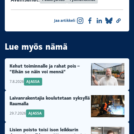
Jaa artikkeli
Lue myös nämä
Kehut toiminnalle ja rahat pois –
”Eihän se näin voi mennä”
7.8.2026
AJASSA
Laivanrakentajia koulutetaan syksyllä
Raumalla
29.7.2026
AJASSA
Lisien poisto toisi ison leikkurin