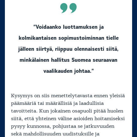
”Voidaanko luottamuksen ja
kolmikantaisen sopimustoiminnan tielle
jälleen siirtyä, riippuu olennaisesti siitä,
minkälainen hallitus Suomea seuraavan
vaalikauden johtaa.”
Kysymys on siis menettelytavasta ennen yleisiä
päämääriä tai määrällisiä ja laadullisia
tavoitteita. Kun jokainen osapuoli pitää huolen
siitä, että yhteinen väline asioiden hoitamiseksi
pysyy kunnossa, pohjustaa se jatkuvuuden
sekä mahdollisuuden uudistuksille ja