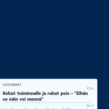
UUSIMMAT
12 h
Kehut toiminnalle ja rahat pois – ”Eihän
se näin voi mennä”
31.7