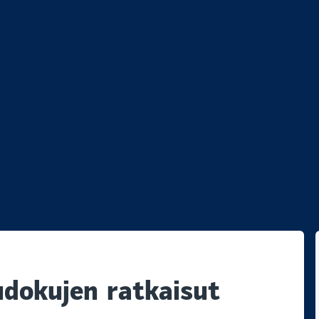
ikko
udokujen ratkaisut