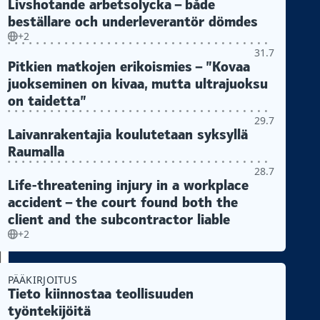
Livshotande arbetsolycka – både
beställare och underleverantör dömdes
+2
31.7
Pitkien matkojen erikoismies – ”Kovaa
juokseminen on kivaa, mutta ultrajuoksu
on taidetta”
29.7
Laivanrakentajia koulutetaan syksyllä
Raumalla
28.7
Life-threatening injury in a workplace
accident – the court found both the
client and the subcontractor liable
+2
PÄÄKIRJOITUS
Tieto kiinnostaa teollisuuden
työntekijöitä