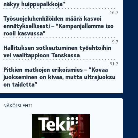
näkyy huippupalkkoja"
16.7
Työsuojeluhenkilöiden määrä kasvoi
ennätyksellisesti – ”Kampanjallamme iso
rooli kasvussa”
9.7
Hallituksen sotkeutuminen työehtoihin
vei vaalitappioon Tanskassa
31.7
Pitkien matkojen erikoismies – ”Kovaa
juokseminen on kivaa, mutta ultrajuoksu
on taidetta”
NÄKÖISLEHTI