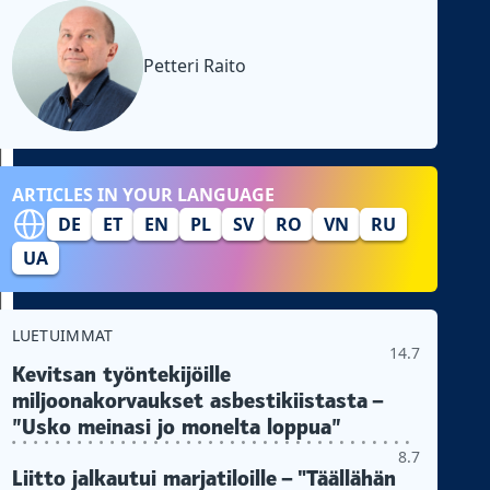
Petteri Raito
ARTICLES IN YOUR LANGUAGE
DE
ET
EN
PL
SV
RO
VN
RU
UA
LUETUIMMAT
14.7
Kevitsan työntekijöille
miljoonakorvaukset asbestikiistasta –
”Usko meinasi jo monelta loppua”
8.7
Liitto jalkautui marjatiloille – "Täällähän