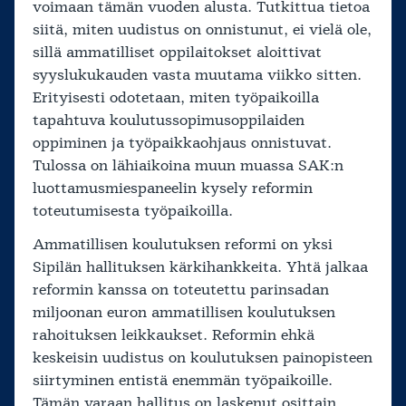
voimaan tämän vuoden alusta. Tutkittua tietoa
siitä, miten uudistus on onnistunut, ei vielä ole,
sillä ammatilliset oppilaitokset aloittivat
syyslukukauden vasta muutama viikko sitten.
Erityisesti odotetaan, miten työpaikoilla
tapahtuva koulutussopimusoppilaiden
oppiminen ja työpaikkaohjaus onnistuvat.
Tulossa on lähiaikoina muun muassa SAK:n
luottamusmiespaneelin kysely reformin
toteutumisesta työpaikoilla.
Ammatillisen koulutuksen reformi on yksi
Sipilän hallituksen kärkihankkeita. Yhtä jalkaa
reformin kanssa on toteutettu parinsadan
miljoonan euron ammatillisen koulutuksen
rahoituksen leikkaukset. Reformin ehkä
keskeisin uudistus on koulutuksen painopisteen
siirtyminen entistä enemmän työpaikoille.
Tämän varaan hallitus on laskenut osittain