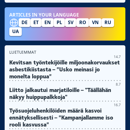
ARTICLES IN YOUR LANGUAGE
DE
ET
EN
PL
SV
RO
VN
RU
UA
LUETUIMMAT
14.7
Kevitsan työntekijöille miljoonakorvaukset
asbestikiistasta – ”Usko meinasi jo
monelta loppua”
8.7
Liitto jalkautui marjatiloille – "Täällähän
näkyy huippupalkkoja"
16.7
Työsuojeluhenkilöiden määrä kasvoi
ennätyksellisesti – ”Kampanjallamme iso
rooli kasvussa”