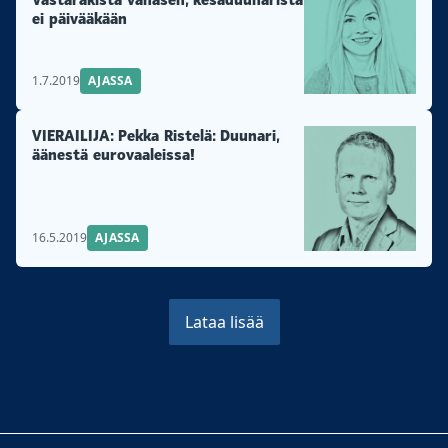
ei päivääkään
1.7.2019
AJASSA
VIERAILIJA: Pekka Ristelä: Duunari,
äänestä eurovaaleissa!
16.5.2019
AJASSA
Lataa lisää