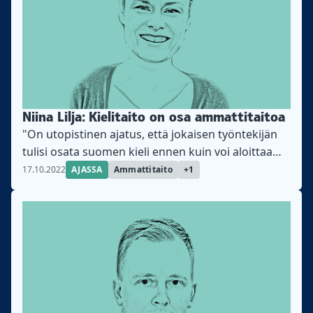
Niina Lilja: Kielitaito on osa ammattitaitoa
"On utopistinen ajatus, että jokaisen työntekijän
tulisi osata suomen kieli ennen kuin voi aloittaa
työn", kirjoittaa asiantuntijaviestinnän professori
17.10.2022
AJASSA
Ammattitaito
+1
Niina Lilja.