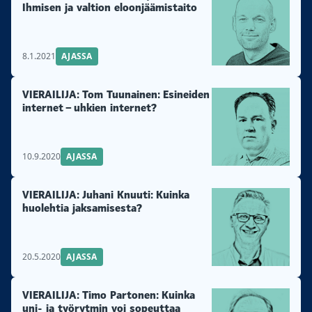
Ihmisen ja valtion eloonjäämistaito
8.1.2021
AJASSA
VIERAILIJA: Tom Tuunainen: Esineiden
internet – uhkien internet?
10.9.2020
AJASSA
VIERAILIJA: Juhani Knuuti: Kuinka
huolehtia jaksamisesta?
20.5.2020
AJASSA
VIERAILIJA: Timo Partonen: Kuinka
uni- ja työrytmin voi sopeuttaa