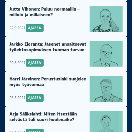
Jutta Vihonen: Paluu normaaliin –
milloin ja millaiseen?
22.9.2021
AJASSA
Jarkko Eloranta: Jäsenet ansaitsevat
työehtosopimuksen tuoman turvan
20.8.2021
AJASSA
Harri Järvinen: Perustuslaki suojelee
myös työvoimaa
26.5.2021
AJASSA
Arja Sääkslahti: Miten itsestään
selvästä tuli suuri huolenaihe?