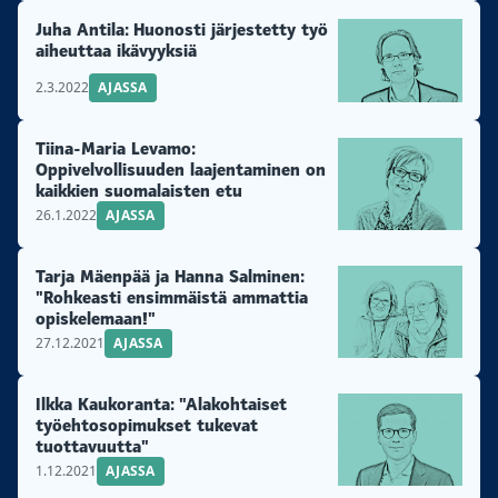
Juha Antila: Huonosti järjestetty työ
aiheuttaa ikävyyksiä
2.3.2022
AJASSA
Tiina-Maria Levamo:
Oppivelvollisuuden laajentaminen on
kaikkien suomalaisten etu
26.1.2022
AJASSA
Tarja Mäenpää ja Hanna Salminen:
"Rohkeasti ensimmäistä ammattia
opiskelemaan!"
27.12.2021
AJASSA
Ilkka Kaukoranta: "Alakohtaiset
työehtosopimukset tukevat
tuottavuutta"
1.12.2021
AJASSA