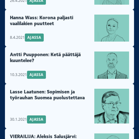
26.4.2021
AJASSA
Hanna Wass: Korona paljasti
vaalilakien puutteet
8.4.2021
AJASSA
Antti Puupponen: Ketä päättäjä
kuuntelee?
10.3.2021
AJASSA
Lasse Laatunen: Sopimisen ja
työrauhan Suomea puolustettava
30.1.2021
AJASSA
VIERAILIJA: Aleksis Salusjärvi: