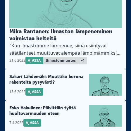
Mika Rantanen: Ilmaston lämpeneminen
voimistaa helteitä
"Kun ilmastomme lämpenee, siinä esiintyvät
säätilanteet muuttuvat aiempaa lämpimämmiksi",
kirjoittaa Ilmatieteen laitoksen tutkija Mika
21.6.2022
AJASSA
Ilmastonmuutos
+1
Rantanen.
Sakari Lähdemäki: Muuttiko korona
rakenteita pysyvästi?
15.6.2022
AJASSA
Esko Hakulinen: Päivittäin työtä
huoltovarmuuden eteen
7.4.2022
AJASSA