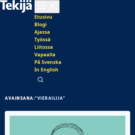
Avaa valikko
Päävalikko
Etusivu
Blogi
Ajassa
Työssä
Liitossa
Vapaalla
På Svenska
In English
Avaa haku
AVAINSANA:
"VIERAILIJA"