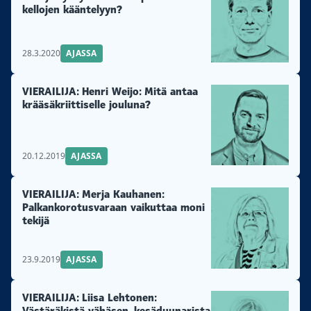
kellojen kääntelyyn?
28.3.2020
AJASSA
VIERAILIJA: Henri Weijo: Mitä antaa
krääsäkriittiselle jouluna?
20.12.2019
AJASSA
VIERAILIJA: Merja Kauhanen:
Palkankorotusvaraan vaikuttaa moni
tekijä
23.9.2019
AJASSA
VIERAILIJA: Liisa Lehtonen:
Västäräkistä vähäsen, kesäduunarista