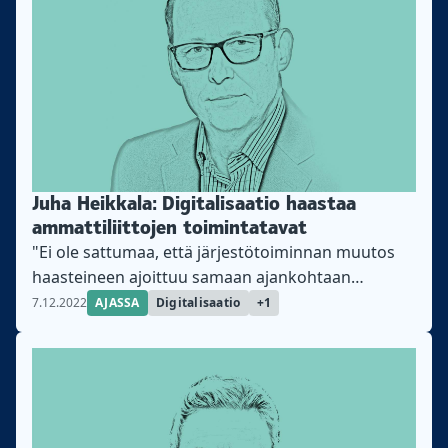
Juha Heikkala: Digitalisaatio haastaa
ammattiliittojen toimintatavat
"Ei ole sattumaa, että järjestötoiminnan muutos
haasteineen ajoittuu samaan ajankohtaan
digitaalisen murroksen kanssa", kirjoittaa
7.12.2022
AJASSA
Digitalisaatio
+1
yhteiskuntatieteiden tohtori Juha Heikkala.