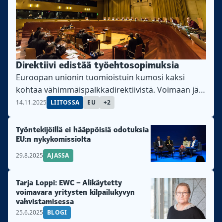
Direktiivi edistää työehtosopimuksia
Euroopan unionin tuomioistuin kumosi kaksi
kohtaa vähimmäispalkkadirektiivistä. Voimaan jäi
kohta, joka velvoittaa jäsenmaita vahvistamaan
14.11.2025
LIITOSSA
EU
+2
työehtosopimuksia.
Työntekijöillä ei hääppöisiä odotuksia
EU:n nykykomissiolta
29.8.2025
AJASSA
Tarja Loppi: EWC – Alikäytetty
voimavara yritysten kilpailukyvyn
vahvistamisessa
25.6.2025
BLOGI