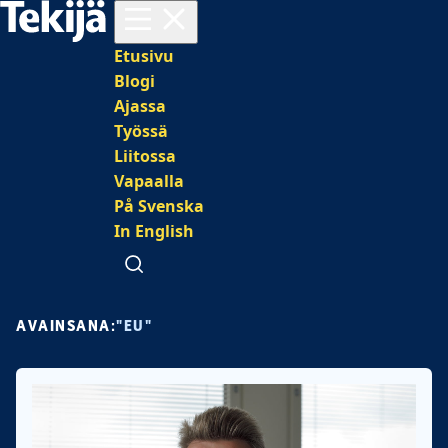
Avaa valikko
Päävalikko
Etusivu
Blogi
Ajassa
Työssä
Liitossa
Vapaalla
På Svenska
In English
Avaa haku
AVAINSANA:
"EU"