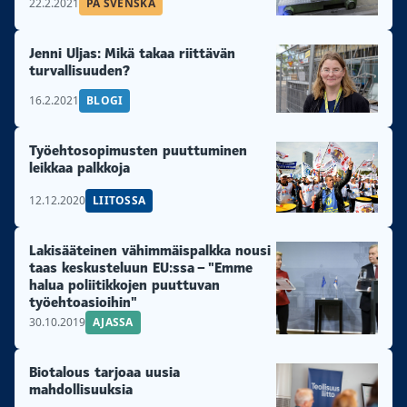
22.2.2021
PÅ SVENSKA
Jenni Uljas: Mikä takaa riittävän
turvallisuuden?
16.2.2021
BLOGI
Työehtosopimusten puuttuminen
leikkaa palkkoja
12.12.2020
LIITOSSA
Lakisääteinen vähimmäispalkka nousi
taas keskusteluun EU:ssa – "Emme
halua poliitikkojen puuttuvan
työehtoasioihin"
30.10.2019
AJASSA
Biotalous tarjoaa uusia
mahdollisuuksia