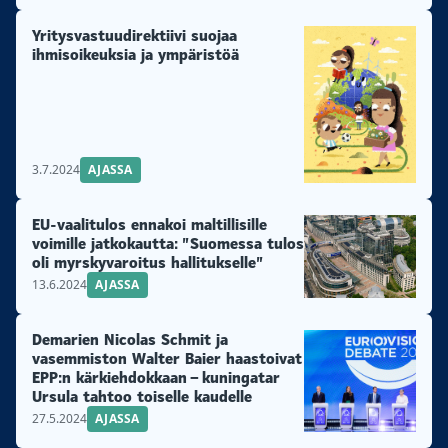
Yritysvastuudirektiivi suojaa
ihmisoikeuksia ja ympäristöä
3.7.2024
AJASSA
EU-vaalitulos ennakoi maltillisille
voimille jatkokautta: ”Suomessa tulos
oli myrskyvaroitus hallitukselle”
13.6.2024
AJASSA
Demarien Nicolas Schmit ja
vasemmiston Walter Baier haastoivat
EPP:n kärkiehdokkaan – kuningatar
Ursula tahtoo toiselle kaudelle
27.5.2024
AJASSA