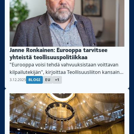
Janne Ronkainen: Eurooppa tarvitsee
yhteistä teollisuuspolitiikkaa
"Eurooppa voisi tehdä vahvuuksistaan voittavan
kilpailutekijän", kirjoittaa Teollisuusliiton kan­sain­
vä­li­sen toiminnan päällikkö Janne Ronkainen.
3.12.2025
BLOGI
EU
+1