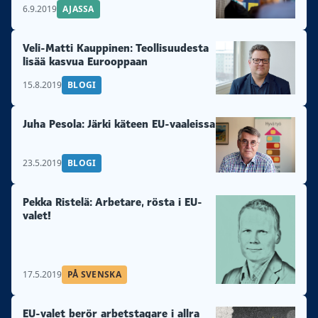
6.9.2019
AJASSA
Veli-Matti Kauppinen: Teollisuudesta
lisää kasvua Eurooppaan
15.8.2019
BLOGI
Juha Pesola: Järki käteen EU-vaaleissa
23.5.2019
BLOGI
Pekka Ristelä: Arbetare, rösta i EU-
valet!
17.5.2019
PÅ SVENSKA
EU-valet berör arbetstagare i allra