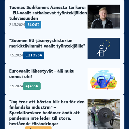
Tuomas Suihkonen: Äänestä tai kärsi
– EU-vaalit ratkaisevat työntekijöiden
tulevaisuuden
21.5.2024
BLOGI
"Suomen EU-jäsenyyshistorian
merkittävimmät vaalit työntekijöille"
7.5.2024
LIITOSSA
Eurovaalit lähestyvät – älä nuku
onnesi ohi!
3.5.2024
AJASSA
"Jag tror att hösten blir bra för den
finländska industrin" –
Specialforskare bedömer ändå att
pandemin inte leder till stora,
bestående förändringar