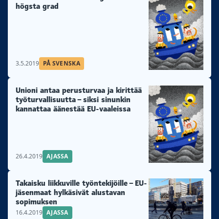
högsta grad
3.5.2019
PÅ SVENSKA
Unioni antaa perusturvaa ja kirittää
työturvallisuutta – siksi sinunkin
kannattaa äänestää EU-vaaleissa
26.4.2019
AJASSA
Takaisku liikkuville työntekijöille – EU-
jäsenmaat hylkäsivät alustavan
sopimuksen
16.4.2019
AJASSA