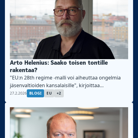
Arto Helenius: Saako toisen tontille
rakentaa?
"EU:n 28th regime -malli voi aiheuttaa ongelmia
jäsenvaltioiden kansalaisille", kirjoittaa
Teollisuusliiton kansainvälisen edunvalvonnan
27.2.2026
BLOGI
EU
+2
erityisasiantuntija Arto Helenius.