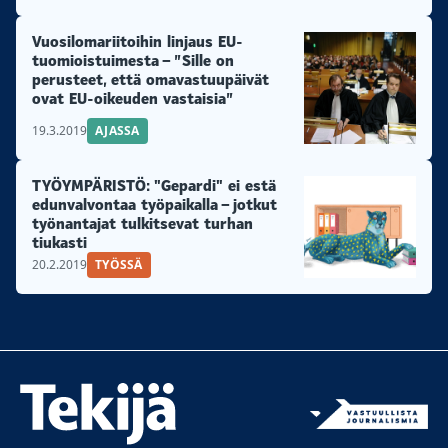
Vuosilomariitoihin linjaus EU-
tuomioistuimesta – ”Sille on
perusteet, että omavastuupäivät
ovat EU-oikeuden vastaisia”
19.3.2019
AJASSA
TYÖYMPÄRISTÖ: "Gepardi" ei estä
edunvalvontaa työpaikalla – jotkut
työnantajat tulkitsevat turhan
tiukasti
20.2.2019
TYÖSSÄ