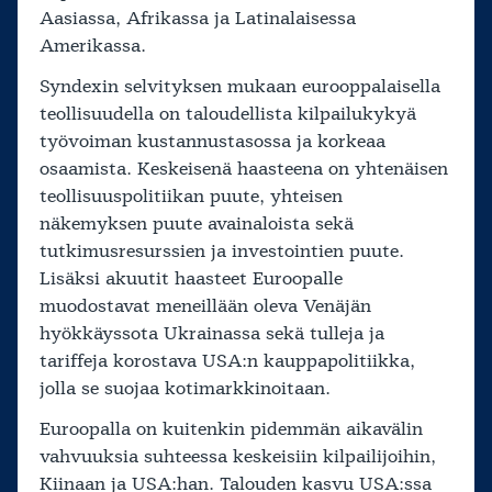
Aasiassa, Afrikassa ja Latinalaisessa
Amerikassa.
Syndexin selvityksen mukaan eurooppalaisella
teollisuudella on taloudellista kilpailukykyä
työvoiman kustannustasossa ja korkeaa
osaamista. Keskeisenä haasteena on yhtenäisen
teollisuuspolitiikan puute, yhteisen
näkemyksen puute avainaloista sekä
tutkimusresurssien ja investointien puute.
Lisäksi akuutit haasteet Euroopalle
muodostavat meneillään oleva Venäjän
hyökkäyssota Ukrainassa sekä tulleja ja
tariffeja korostava USA:n kauppapolitiikka,
jolla se suojaa kotimarkkinoitaan.
Euroopalla on kuitenkin pidemmän aikavälin
vahvuuksia suhteessa keskeisiin kilpailijoihin,
Kiinaan ja USA:han. Talouden kasvu USA:ssa