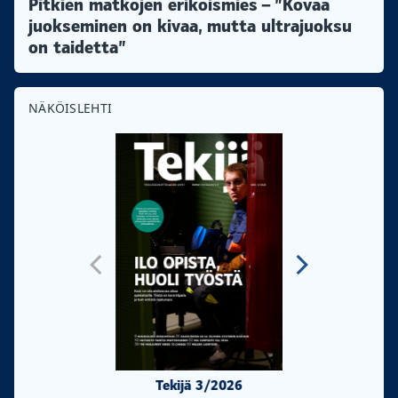
Pitkien matkojen erikoismies – ”Kovaa
juokseminen on kivaa, mutta ultrajuoksu
on taidetta”
NÄKÖISLEHTI
Tekijä 3/2026
Tekijä 2/20