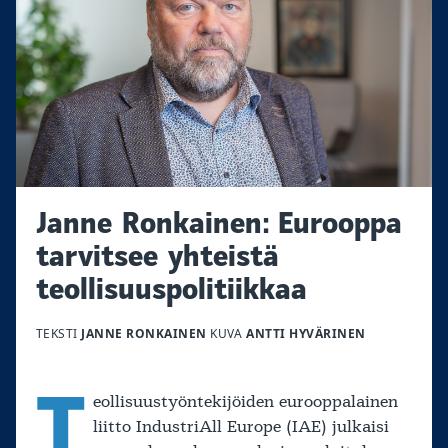
Janne Ronkainen: Eurooppa
tarvitsee yhteistä
teollisuuspolitiikkaa
TEKSTI
JANNE RONKAINEN
KUVA
ANTTI HYVÄRINEN
T
eollisuustyöntekijöiden eurooppalainen
liitto IndustriAll Europe (IAE) julkaisi