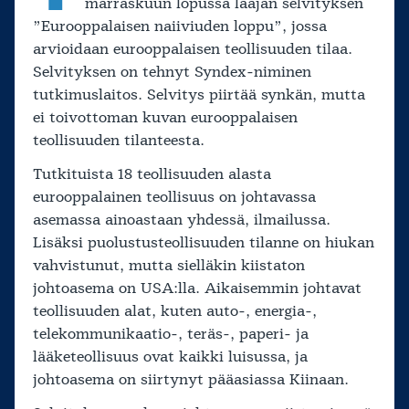
marraskuun lopussa laajan selvityksen
”Eurooppalaisen naiiviuden loppu”, jossa
arvioidaan eurooppalaisen teollisuuden tilaa.
Selvityksen on tehnyt Syndex-niminen
tutkimuslaitos. Selvitys piirtää synkän, mutta
ei toivottoman kuvan eurooppalaisen
teollisuuden tilanteesta.
Tutkituista 18 teollisuuden alasta
eurooppalainen teollisuus on johtavassa
asemassa ainoastaan yhdessä, ilmailussa.
Lisäksi puolustusteollisuuden tilanne on hiukan
vahvistunut, mutta sielläkin kiistaton
johtoasema on USA:lla. Aikaisemmin johtavat
teollisuuden alat, kuten auto-, energia-,
telekommunikaatio-, teräs-, paperi- ja
lääketeollisuus ovat kaikki luisussa, ja
johtoasema on siirtynyt pääasiassa Kiinaan.