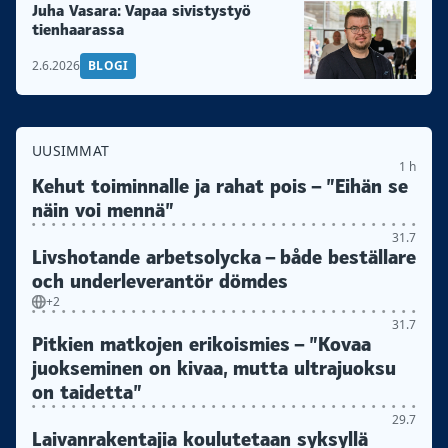
Juha Vasara: Vapaa sivistystyö
tienhaarassa
2.6.2026
BLOGI
UUSIMMAT
1 h
Kehut toiminnalle ja rahat pois – ”Eihän se
näin voi mennä”
31.7
Livshotande arbetsolycka – både beställare
och underleverantör dömdes
+2
31.7
Pitkien matkojen erikoismies – ”Kovaa
juokseminen on kivaa, mutta ultrajuoksu
on taidetta”
29.7
Laivanrakentajia koulutetaan syksyllä