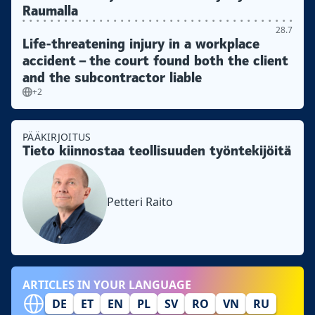
Raumalla
28.7
Life-threatening injury in a workplace
accident – the court found both the client
and the subcontractor liable
+2
PÄÄKIRJOITUS
Tieto kiinnostaa teollisuuden työntekijöitä
Petteri Raito
ARTICLES IN YOUR LANGUAGE
DE
ET
EN
PL
SV
RO
VN
RU