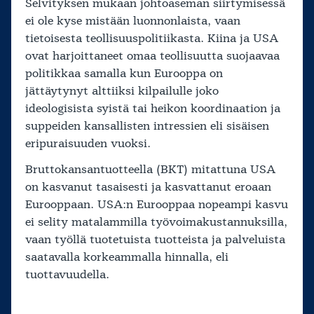
Selvityksen mukaan johtoaseman siirtymisessä
ei ole kyse mistään luonnonlaista, vaan
tietoisesta teollisuuspolitiikasta. Kiina ja USA
ovat harjoittaneet omaa teollisuutta suojaavaa
politikkaa samalla kun Eurooppa on
jättäytynyt alttiiksi kilpailulle joko
ideologisista syistä tai heikon koordinaation ja
suppeiden kansallisten intressien eli sisäisen
eripuraisuuden vuoksi.
Bruttokansantuotteella (BKT) mitattuna USA
on kasvanut tasaisesti ja kasvattanut eroaan
Eurooppaan. USA:n Eurooppaa nopeampi kasvu
ei selity matalammilla työvoimakustannuksilla,
vaan työllä tuotetuista tuotteista ja palveluista
saatavalla korkeammalla hinnalla, eli
tuottavuudella.