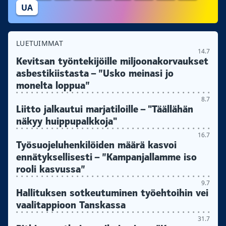
UA
LUETUIMMAT
14.7
Kevitsan työntekijöille miljoonakorvaukset
asbestikiistasta – ”Usko meinasi jo
monelta loppua”
8.7
Liitto jalkautui marjatiloille – "Täällähän
näkyy huippupalkkoja"
16.7
Työsuojeluhenkilöiden määrä kasvoi
ennätyksellisesti – ”Kampanjallamme iso
rooli kasvussa”
9.7
Hallituksen sotkeutuminen työehtoihin vei
vaalitappioon Tanskassa
31.7