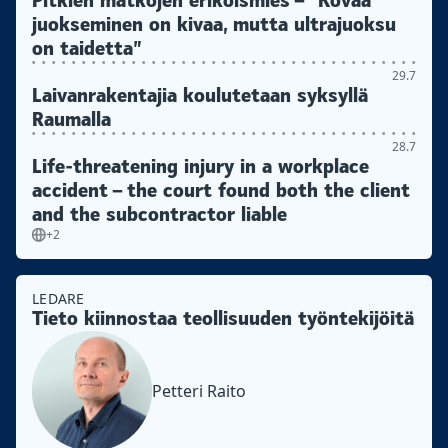
Pitkien matkojen erikoismies – ”Kovaa
juokseminen on kivaa, mutta ultrajuoksu
on taidetta”
29.7
Laivanrakentajia koulutetaan syksyllä
Raumalla
28.7
Life-threatening injury in a workplace
accident – the court found both the client
and the subcontractor liable
+2
LEDARE
Tieto kiinnostaa teollisuuden työntekijöitä
Petteri Raito