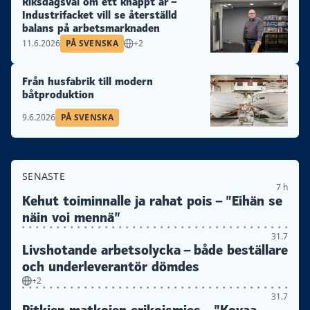
Riksdagsval om ett knappt år –
Industrifacket vill se återställd
balans på arbetsmarknaden
11.6.2026
PÅ SVENSKA
+2
Från husfabrik till modern
båtproduktion
9.6.2026
PÅ SVENSKA
SENASTE
7 h
Kehut toiminnalle ja rahat pois – ”Eihän se
näin voi mennä”
31.7
Livshotande arbetsolycka – både beställare
och underleverantör dömdes
+2
31.7