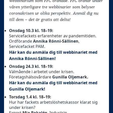
webbinarium som FFC ordnade. FFC ordnar under
våren ytterligare tre webbinarier som belyser
coronakrisen ur olika perspektiv. Anmäl dig nu
till dem – det är gratis att delta!
Onsdag 10.3 kl. 18–19:
Servicefackets erfarenheter av pandemitiden.
Ordförande
Annika Rönni-Sällinen
,
Servicefacket PAM.
Här kan du anmäla dig till webbinariet med
Annika Rönni-Sällinen!
Onsdag 24.3 kl. 18–19:
Välmående i arbetet under krisen.
Företagshälsovårdare
Gunilla Oljemark.
Här kan du anmäla dig till webbinariet med
Gunilla Oljemark!
Torsdag 1.4 kl. 18–19:
Hur har fackets arbetslöshetskassor klarat sig
under krisen?
Expert
Mia Pakalén
, Industrin