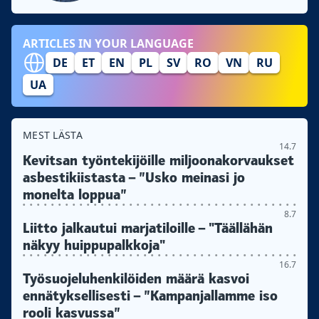
ARTICLES IN YOUR LANGUAGE
DE
ET
EN
PL
SV
RO
VN
RU
UA
MEST LÄSTA
14.7
Kevitsan työntekijöille miljoonakorvaukset
asbestikiistasta – ”Usko meinasi jo
monelta loppua”
8.7
Liitto jalkautui marjatiloille – "Täällähän
näkyy huippupalkkoja"
16.7
Työsuojeluhenkilöiden määrä kasvoi
ennätyksellisesti – ”Kampanjallamme iso
rooli kasvussa”