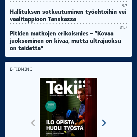
9.7
Hallituksen sotkeutuminen työehtoihin vei
vaalitappioon Tanskassa
31.7
Pitkien matkojen erikoismies – ”Kovaa
juokseminen on kivaa, mutta ultrajuoksu
on taidetta”
E-TIDNING