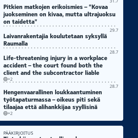
31.7
Pitkien matkojen erikoismies – ”Kovaa
juokseminen on kivaa, mutta ultrajuoksu
on taidetta”
29.7
Laivanrakentajia koulutetaan syksyllä
Raumalla
28.7
Life-threatening injury in a workplace
accident – the court found both the
client and the subcontractor liable
+2
28.7
Hengenvaarallinen loukkaantuminen
työtapaturmassa – oikeus piti sekä
tilaajaa että alihankkijaa syyllisinä
+2
PÄÄKIRJOITUS