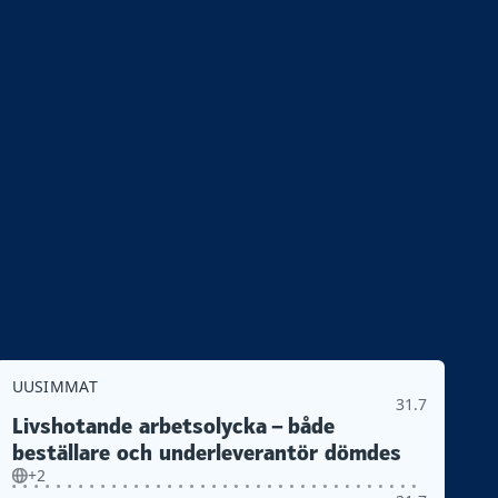
UUSIMMAT
31.7
Livshotande arbetsolycka – både
beställare och underleverantör dömdes
+2