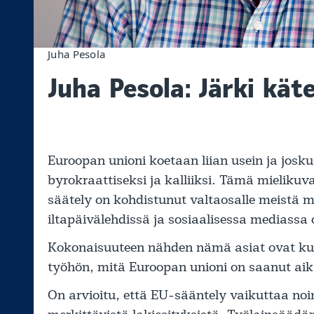
Juha Pesola
Juha Pesola: Järki kät
Euroopan unioni koetaan liian usein ja josku
byrokraattiseksi ja kalliiksi. Tämä mielikuva
säätely on kohdistunut valtaosalle meistä mer
iltapäivälehdissä ja sosiaalisessa mediassa 
Kokonaisuuteen nähden nämä asiat ovat kuit
työhön, mitä Euroopan unioni on saanut ai
On arvioitu, että EU-sääntely vaikuttaa n