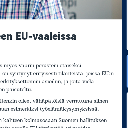
een EU-vaaleissa
s myös väärin perustein etäiseksi,
 on syntynyt erityisesti tilanteista, joissa EU:n
kityksettömiin asioihin, ja joita vielä
on paisuteltu.
enkin olleet vähäpätöisiä verrattuna siihen
kaan esimerkiksi työelämäkysymyksissä.
oin kahteen kolmasosaan Suomen hallituksen