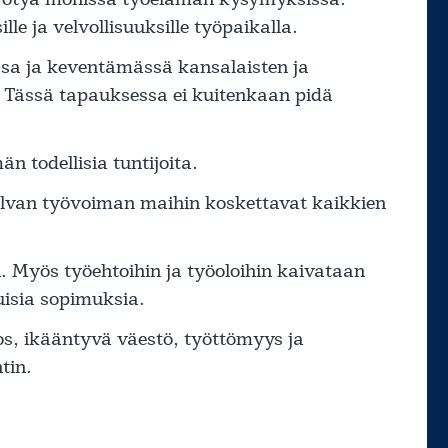
le ja velvollisuuksille työpaikalla.
sa ja keventämässä kansalaisten ja
 Tässä tapauksessa ei kuitenkaan pidä
n todellisia tuntijoita.
halvan työvoiman maihin koskettavat kaikkien
. Myös työehtoihin ja työoloihin kaivataan
uisia sopimuksia.
, ikääntyvä väestö, työttömyys ja
tin.