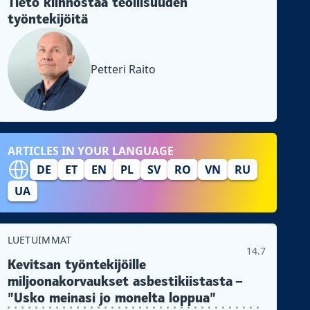
Tieto kiinnostaa teollisuuden
työntekijöitä
Petteri Raito
ARTICLES IN YOUR LANGUAGE
DE
ET
EN
PL
SV
RO
VN
RU
UA
LUETUIMMAT
14.7
Kevitsan työntekijöille
miljoonakorvaukset asbestikiistasta –
”Usko meinasi jo monelta loppua”