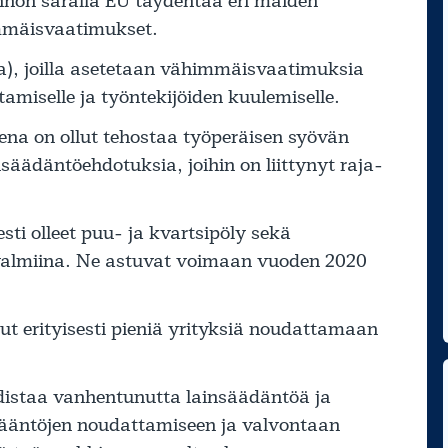
nnön saralla EU täydentää eri maiden
immäisvaatimukset.
sia), joilla asetetaan vähimmäisvaatimuksia
ttamiselle ja työntekijöiden kuulemiselle.
ena on ollut tehostaa työperäisen syövän
säädäntöehdotuksia, joihin on liittynyt raja-
sesti olleet puu- ja kvartsipöly sekä
 valmiina. Ne astuvat voimaan vuoden 2020
ut erityisesti pieniä yrityksiä noudattamaan
udistaa vanhentunutta lainsäädäntöä ja
sääntöjen noudattamiseen ja valvontaan