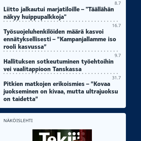
8.7
Liitto jalkautui marjatiloille – "Täällähän
näkyy huippupalkkoja"
16.7
Työsuojeluhenkilöiden määrä kasvoi
ennätyksellisesti – ”Kampanjallamme iso
rooli kasvussa”
9.7
Hallituksen sotkeutuminen työehtoihin
vei vaalitappioon Tanskassa
31.7
Pitkien matkojen erikoismies – ”Kovaa
juokseminen on kivaa, mutta ultrajuoksu
on taidetta”
NÄKÖISLEHTI