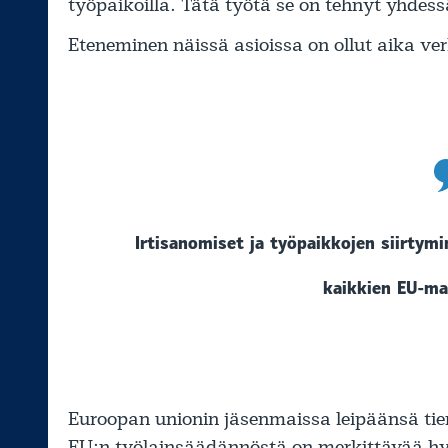
työpaikoilla. Tätä työtä se on tehnyt yhde
Eteneminen näissä asioissa on ollut aika ver
Irtisanomiset ja työpaikkojen siirty
kaikkien EU-ma
Euroopan unionin jäsenmaissa leipäänsä tie
EU:n työlainsäädännöstä on merkittävää h