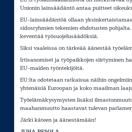
Unionin lainsäädäntö antaa puitteet oikeuksil
EU-lainsäädäntöä ollaan yksinkertaistamas
sidosryhmien tekemien ehdotusten pohjalta.
keventää työsuojelusäädöksiä.
Siksi vaaleissa on tärkeää äänestää työelämä
Irtisanomiset ja työpaikkojen siirtyminen 
EU-maiden työntekijöitä.
EU:lta odotetaan ratkaisua näihin ongelmiin
yhtenäisiä Euroopan ja koko maailman laaj
Työelämäkysymysten lisäksi ilmastonmuutos
maahanmuutto haastavat tulevan parlamen
Järki käteen ja äänestämään!
JUHA PESOLA