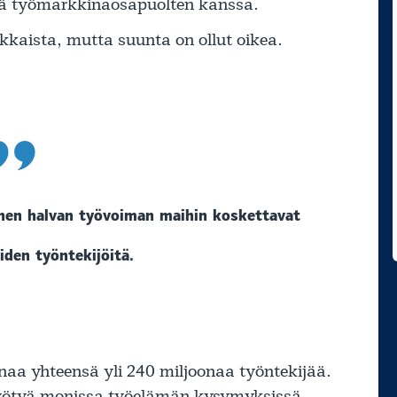
ssä työmarkkinaosapuolten kanssa.
kkaista, mutta suunta on ollut oikea.
minen halvan työvoiman maihin koskettavat
iden työntekijöitä.
naa yhteensä yli 240 miljoonaa työntekijää.
yötyä monissa työelämän kysymyksissä.