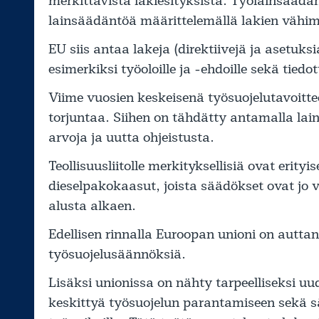
merkittävistä lakiesityksistä. Työlainsäädä
lainsäädäntöä määrittelemällä lakien väh
EU siis antaa lakeja (direktiivejä ja asetuk
esimerkiksi työoloille ja -ehdoille sekä tiedo
Viime vuosien keskeisenä työsuojelutavoitte
torjuntaa. Siihen on tähdätty antamalla lain
arvoja ja uutta ohjeistusta.
Teollisuusliitolle merkityksellisiä ovat erityi
dieselpakokaasut, joista säädökset ovat jo
alusta alkaen.
Edellisen rinnalla Euroopan unioni on auttan
työsuojelusäännöksiä.
Lisäksi unionissa on nähty tarpeelliseksi u
keskittyä työsuojelun parantamiseen sekä 