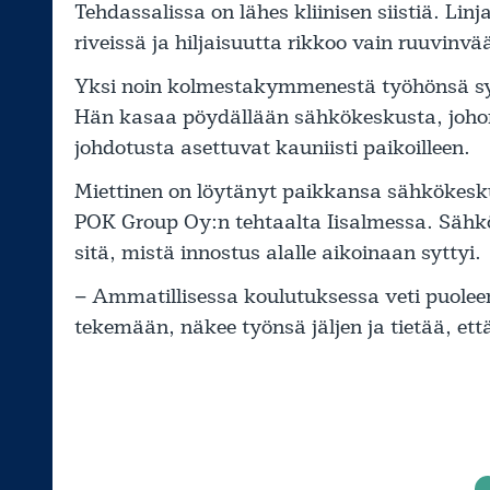
Tehdassalissa on lähes kliinisen siistiä. Lin
riveissä ja hiljaisuutta rikkoo vain ruuvinv
Yksi noin kolmestakymmenestä työhönsä sy
Hän kasaa pöydällään sähkökeskusta, joho
johdotusta asettuvat kauniisti paikoilleen.
Miettinen on löytänyt paikkansa sähkökesku
POK Group Oy:n tehtaalta Iisalmessa. Sähk
sitä, mistä innostus alalle aikoinaan syttyi.
– Ammatillisessa koulutuksessa veti puoleen
tekemään, näkee työnsä jäljen ja tietää, että