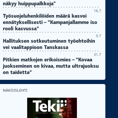
näkyy huippupalkkoja"
16.7
Työsuojeluhenkilöiden määrä kasvoi
ennätyksellisesti – ”Kampanjallamme iso
rooli kasvussa”
9.7
Hallituksen sotkeutuminen työehtoihin
vei vaalitappioon Tanskassa
31.7
Pitkien matkojen erikoismies – ”Kovaa
juokseminen on kivaa, mutta ultrajuoksu
on taidetta”
NÄKÖISLEHTI