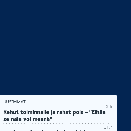
UUSIMMAT
3 h
Kehut toiminnalle ja rahat pois – ”Eihän
se näin voi mennä”
31.7