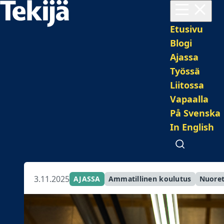
Avaa valikko
Pääval
Etusivu
Blogi
Ajassa
Työssä
Liitossa
Vapaalla
På Svenska
In English
Avaa haku
3.11.2025
AJASSA
Ammatillinen koulutus
Nuore