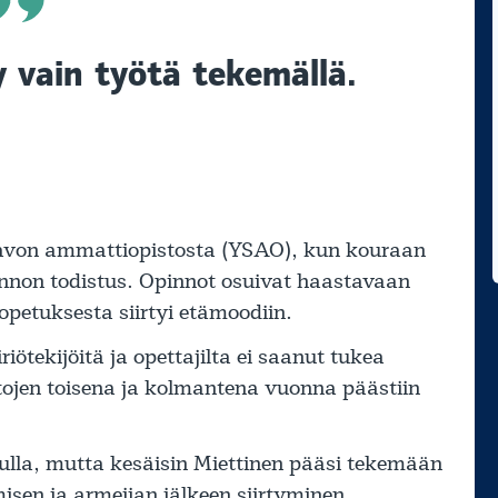
 vain työtä tekemällä.
Savon ammattiopistosta (YSAO), kun kouraan
innon todistus. Opinnot osuivat haastavaan
opetuksesta siirtyi etämoodiin.
iötekijöitä ja opettajilta ei saanut tukea
ojen toisena ja kolmantena vuonna päästiin
lulla, mutta kesäisin Miettinen pääsi tekemään
isen ja armeijan jälkeen siirtyminen