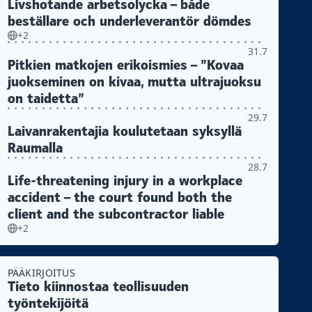
Livshotande arbetsolycka – både
beställare och underleverantör dömdes
+2
31.7
Pitkien matkojen erikoismies – ”Kovaa
juokseminen on kivaa, mutta ultrajuoksu
on taidetta”
29.7
Laivanrakentajia koulutetaan syksyllä
Raumalla
28.7
Life-threatening injury in a workplace
accident – the court found both the
client and the subcontractor liable
+2
PÄÄKIRJOITUS
Tieto kiinnostaa teollisuuden
työntekijöitä