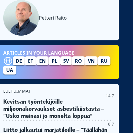
Petteri Raito
ARTICLES IN YOUR LANGUAGE
DE
ET
EN
PL
SV
RO
VN
RU
UA
LUETUIMMAT
14.7
Kevitsan työntekijöille
miljoonakorvaukset asbestikiistasta –
”Usko meinasi jo monelta loppua”
8.7
Liitto jalkautui marjatiloille – "Täällähän