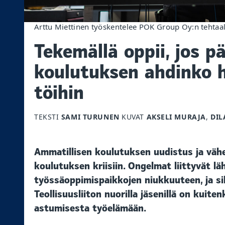
Arttu Miettinen työskentelee POK Group Oy:n tehta
Tekemällä oppii, jos 
koulutuksen ahdinko 
töihin
TEKSTI
SAMI TURUNEN
KUVAT
AKSELI MURAJA
,
DIL
Ammatillisen koulutuksen uudistus ja väh
koulutuksen kriisiin. Ongelmat liittyvät 
työssäoppimispaikkojen niukkuuteen, ja si
Teollisuusliiton nuorilla jäsenillä on kui
astumisesta työelämään.