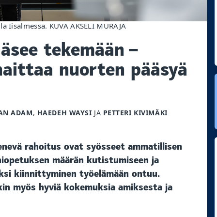
alla Iisalmessa. KUVA AKSELI MURAJA
pääsee tekemään –
haittaa nuorten pääsyä
AN ADAM
,
HAEDEH WAYSI
JA
PETTERI KIVIMÄKI
enevä rahoitus ovat syösseet ammatillisen
lähiopetuksen määrän kutistumiseen ja
ksi kiinnittyminen työelämään ontuu.
tenkin myös hyviä kokemuksia amiksesta ja