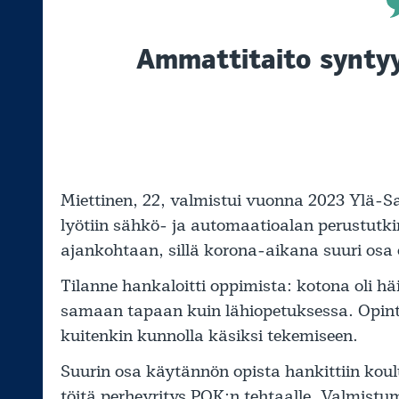
Ammattitaito syntyy
Miettinen, 22, valmistui vuonna 2023 Ylä-
lyötiin sähkö- ja automaatioalan perustutk
ajankohtaan, sillä korona-aikana suuri osa 
Tilanne hankaloitti oppimista: kotona oli häir
samaan tapaan kuin lähiopetuksessa. Opint
kuitenkin kunnolla käsiksi tekemiseen.
Suurin osa käytännön opista hankittiin kou
töitä perheyritys POK:n tehtaalle. Valmistum