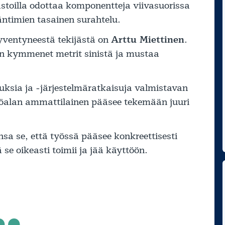
jastoilla odottaa komponentteja viivasuorissa
ääntimien tasainen surahtelu.
ventyneestä tekijästä on
Arttu Miettinen
.
n kymmenet metrit sinistä ja mustaa
ksia ja -järjestelmäratkaisuja valmistavan
öalan ammattilainen pääsee tekemään juuri
sa se, että työssä pääsee konkreettisesti
 se oikeasti toimii ja jää käyttöön.