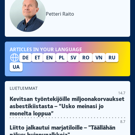
Petteri Raito
ARTICLES IN YOUR LANGUAGE
DE
ET
EN
PL
SV
RO
VN
RU
UA
LUETUIMMAT
14.7
Kevitsan työntekijöille miljoonakorvaukset
asbestikiistasta – ”Usko meinasi jo
monelta loppua”
8.7
Liitto jalkautui marjatiloille – "Täällähän
näkyy huippupalkkoja"