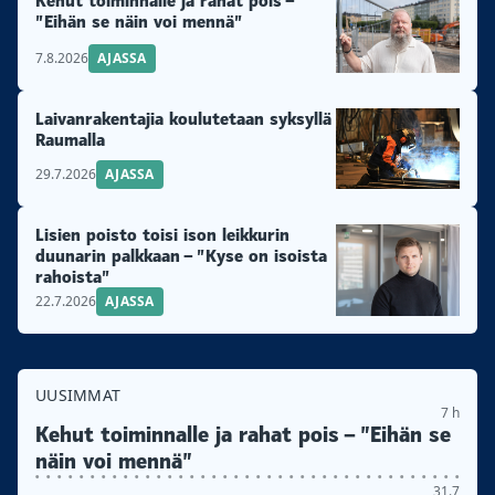
Kehut toiminnalle ja rahat pois –
”Eihän se näin voi mennä”
7.8.2026
AJASSA
Laivanrakentajia koulutetaan syksyllä
Raumalla
29.7.2026
AJASSA
Lisien poisto toisi ison leikkurin
duunarin palkkaan – ”Kyse on isoista
rahoista”
22.7.2026
AJASSA
UUSIMMAT
7 h
Kehut toiminnalle ja rahat pois – ”Eihän se
näin voi mennä”
31.7