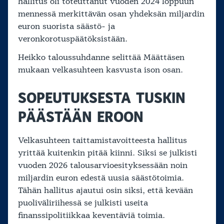
hallitus oli toteuttanut vuoden 2024 loppuun
mennessä merkittävän osan yhdeksän miljardin
euron suorista säästö- ja
veronkorotuspäätöksistään.
Heikko taloussuhdanne selittää Määttäsen
mukaan velkasuhteen kasvusta ison osan.
SOPEUTUKSESTA TUSKIN
PÄÄSTÄÄN EROON
Velkasuhteen taittamistavoitteesta hallitus
yrittää kuitenkin pitää kiinni. Siksi se julkisti
vuoden 2026 talousarvioesityksessään noin
miljardin euron edestä uusia säästötoimia.
Tähän hallitus ajautui osin siksi, että kevään
puoliväliriihessä se julkisti useita
finanssipolitiikkaa keventäviä toimia.