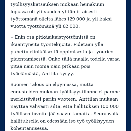
työllisyyskatsauksen mukaan heinäkuun
lopussa oli yli vuoden yhtämittaisesti
työttömänä olleita lähes 129 000 ja yli kaksi
vuotta työttömänä yli 62 000.
– Enin osa pitkäaikaistyöttömistä on
ikääntyneitä työntekijöitä. Pidetään yllä
puhetta elinikäisestä oppimisesta ja työurien
pidentämisestä. Onko tällä maalla todella varaa
pitää näin monia näin pitkään pois
työelämästä, Anttila kysyy.
Suomen talous on elpymässä, mutta
ennusteiden mukaan työllisyystilanne ei parane
merkittävästi pariin vuoteen. Anttilan mukaan
näyttää vahvasti siltä, että hallituksen 100 000
työllisen tavoite jää saavuttamatta. Seuraavalla
hallituksella on edessään iso työ työllisyyden
kohentamisessa.