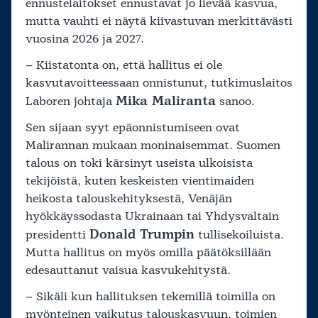
ennustelaitokset ennustavat jo lievää kasvua,
mutta vauhti ei näytä kiivastuvan merkittävästi
vuosina 2026 ja 2027.
– Kiistatonta on, että hallitus ei ole
kasvutavoitteessaan onnistunut, tutkimuslaitos
Mika Maliranta
Laboren johtaja
sanoo.
Sen sijaan syyt epäonnistumiseen ovat
Malirannan mukaan moninaisemmat. Suomen
talous on toki kärsinyt useista ulkoisista
tekijöistä, kuten keskeisten vientimaiden
heikosta talouskehityksestä, Venäjän
hyökkäyssodasta Ukrainaan tai Yhdysvaltain
Donald Trumpin
presidentti
tullisekoiluista.
Mutta hallitus on myös omilla päätöksillään
edesauttanut vaisua kasvukehitystä.
– Sikäli kun hallituksen tekemillä toimilla on
myönteinen vaikutus talouskasvuun, toimien