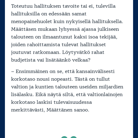
Toteutuu hallituksen tavoite tai ei, tulevilla
hallituksilla on edessään samat
menopainehuolet kuin nykyisellä hallituksella.
Määttäsen mukaan lyhyessä ajassa julkiseen
talouteen on ilmaantunut kaksi isoa tekijää,
joiden rahoittamista tulevat hallitukset
joutuvat ratkomaan. Löytyvätkö rahat
budjetista vai lisätäänkö velkaa?
– Ensimmäinen on se, että kansainvälisesti
korkotaso nousi nopeasti. Tästä on tullut
valtion ja kuntien talouteen useiden miljardien
lisälasku. Eikä näytä siltä, että valtionlainojen
korkotaso laskisi tulevaisuudessa
merkittävästi, Määttänen sanoo.