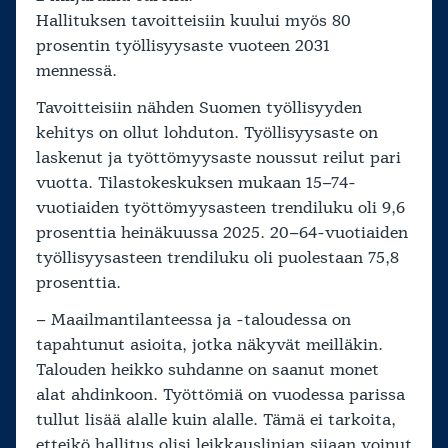
Hallituksen tavoitteisiin kuului myös 80
prosentin työllisyysaste vuoteen 2031
mennessä.
Tavoitteisiin nähden Suomen työllisyyden
kehitys on ollut lohduton. Työllisyysaste on
laskenut ja työttömyysaste noussut reilut pari
vuotta. Tilastokeskuksen mukaan 15–74-
vuotiaiden työttömyysasteen trendiluku oli 9,6
prosenttia heinäkuussa 2025. 20–64-vuotiaiden
työllisyysasteen trendiluku oli puolestaan 75,8
prosenttia.
– Maailmantilanteessa ja -taloudessa on
tapahtunut asioita, jotka näkyvät meilläkin.
Talouden heikko suhdanne on saanut monet
alat ahdinkoon. Työttömiä on vuodessa parissa
tullut lisää alalle kuin alalle. Tämä ei tarkoita,
etteikö hallitus olisi leikkauslinjan sijaan voinut