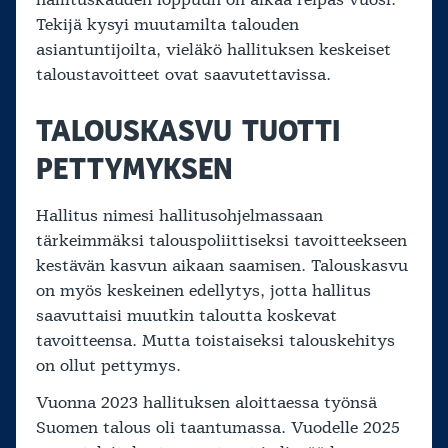
hallituskauden loppuun on aikaa reipas vuosi.
Tekijä kysyi muutamilta talouden
asiantuntijoilta, vieläkö hallituksen keskeiset
taloustavoitteet ovat saavutettavissa.
TALOUSKASVU TUOTTI
PETTYMYKSEN
Hallitus nimesi hallitusohjelmassaan
tärkeimmäksi talouspoliittiseksi tavoitteekseen
kestävän kasvun aikaan saamisen. Talouskasvu
on myös keskeinen edellytys, jotta hallitus
saavuttaisi muutkin taloutta koskevat
tavoitteensa. Mutta toistaiseksi talouskehitys
on ollut pettymys.
Vuonna 2023 hallituksen aloittaessa työnsä
Suomen talous oli taantumassa. Vuodelle 2025