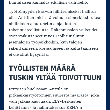
kuntalaisen kannalta edullisin vaihtoehto.
Työttömyyden kasvun hillitsemiseksi hallitus
olisi Anttilan mielestä voinut esimerkiksi tukea
ahdinkoon ajautuneita aloja, kuten
rakennusteollisuutta. Rakennusalan vaikeudet
ovat vaikuttaneet myös Teollisuusliiton
jäsenalojen työpaikkoihin, kun talojen
rakentamiseen, korjaamiseen ja kalustamiseen
ei ole ollut kysyntää.
TYÖLLISTEN MÄÄRÄ
TUSKIN YLTÄÄ TOIVOTTUUN
Erityisen huolissaan Anttila on
pitkäaikaistyöttömien suuresta määrästä, joka
vain jatkaa kasvuaan. ELY-keskusten
kehittämis- ja hallintokeskus KEHA:n