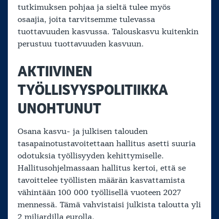
tutkimuksen pohjaa ja sieltä tulee myös
osaajia, joita tarvitsemme tulevassa
tuottavuuden kasvussa. Talouskasvu kuitenkin
perustuu tuottavuuden kasvuun.
AKTIIVINEN
TYÖLLISYYSPOLITIIKKA
UNOHTUNUT
Osana kasvu- ja julkisen talouden
tasapainotustavoitettaan hallitus asetti suuria
odotuksia työllisyyden kehittymiselle.
Hallitusohjelmassaan hallitus kertoi, että se
tavoittelee työllisten määrän kasvattamista
vähintään 100 000 työllisellä vuoteen 2027
mennessä. Tämä vahvistaisi julkista taloutta yli
2 miljardilla eurolla.