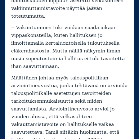
hallituskauden loppuun asetettu velkasuhteen
vakiinnuttamistavoite näyttää jäävän
toteutumatta.
– Vakiintuminen toki voidaan saada aikaan
vippaskonsteilla, kuten hallituksen jo
ilmoittamalla kertaluontoisella tuloutuksella
eläkerahastosta. Mutta näillä näkymin ilman
uusia sopeutustoimia hallitus ei tule tavoitetta
ihan saavuttamaan.
Määttänen johtaa myös talouspolitiikan
arviointineuvostoa, jonka tehtävänä on arvioida
talouspolitiikalle asetettujen tavoitteiden
tarkoituksenmukaisuutta sekä niiden
saavuttamista. Arviointineuvosto arvioi jo
vuoden alussa, että velkasuhteen
vakauttamistavoite on hallitukselle vaikea
saavutettava. Tämä siitäkin huolimatta, että