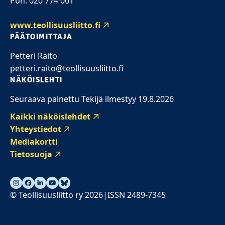
Puh. 020 774 001
www.teollisuusliitto.fi
PÄÄTOIMITTAJA
Petteri Raito
petteri.raito@teollisuusliitto.fi
NÄKÖISLEHTI
Seuraava painettu Tekijä ilmestyy 19.8.2026
Kaikki näköislehdet
Yhteystiedot
Mediakortti
Tietosuoja
© Teollisuusliitto ry 2026
ISSN 2489-7345
|