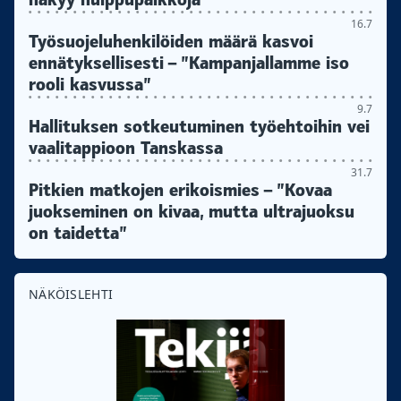
16.7
Työsuojeluhenkilöiden määrä kasvoi
ennätyksellisesti – ”Kampanjallamme iso
rooli kasvussa”
9.7
Hallituksen sotkeutuminen työehtoihin vei
vaalitappioon Tanskassa
31.7
Pitkien matkojen erikoismies – ”Kovaa
juokseminen on kivaa, mutta ultrajuoksu
on taidetta”
NÄKÖISLEHTI