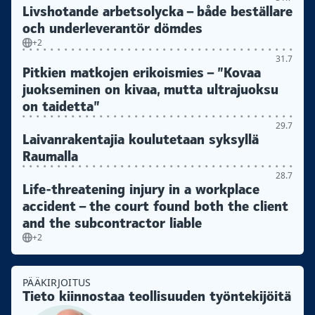
Livshotande arbetsolycka – både beställare
och underleverantör dömdes
+2
31.7
Pitkien matkojen erikoismies – ”Kovaa
juokseminen on kivaa, mutta ultrajuoksu
on taidetta”
29.7
Laivanrakentajia koulutetaan syksyllä
Raumalla
28.7
Life-threatening injury in a workplace
accident – the court found both the client
and the subcontractor liable
+2
PÄÄKIRJOITUS
Tieto kiinnostaa teollisuuden työntekijöitä