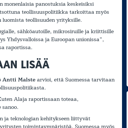
aan monenlaisia panostuksia keskeisiksi
katsottuna teollisuuspolitiikka tarkoittaa myös
luomista teollisuuden yrityksille.
alle, sähköautoille, mikrosiruille ja kriittisille
tys Yhdysvalloissa ja Euroopan unionissa”,
sa raportissa.
AAN LISÄÄ
ö
Antti Malste
arvioi, että Suomessa tarvitaan
llisuuspolitiikasta.
 Kuten Alaja raportissaan toteaa,
e sanoo.
 ja teknologian kehitykseen liittyvät
usyritysten toimintaympäristöä. Suomessa myös