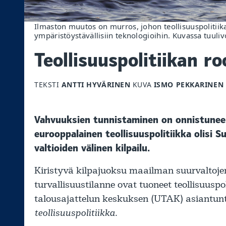
Ilmaston muutos on murros, johon teollisuuspolitiik
ympäristöystävällisiin teknologioihin. Kuvassa tuuliv
Teollisuuspolitiikan ro
TEKSTI
ANTTI HYVÄRINEN
KUVA
ISMO PEKKARINEN
Vahvuuksien tunnistaminen on onnistuneen 
eurooppalainen teollisuuspolitiikka olisi
valtioiden välinen kilpailu.
Kiristyvä kilpajuoksu maailman suurvaltoje
turvallisuustilanne ovat tuoneet teollisuusp
talousajattelun keskuksen (UTAK) asiantun
teollisuuspolitiikka.