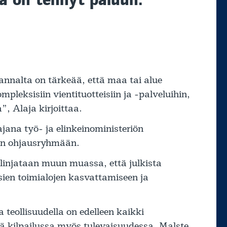
annalta on tärkeää, että maa tai alue
pleksisiin vientituotteisiin ja -palveluihin,
”, Alaja kirjoittaa.
tajana työ- ja elinkeinoministeriön
ian ohjausryhmään.
 linjataan muun muassa, että julkista
ien toimialojen kasvattamiseen ja
 teollisuudella on edelleen kaikki
ä kilpailussa myös tulevaisuudessa, Malste