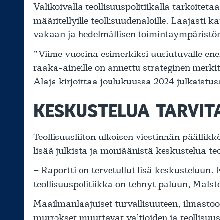
Valikoivalla teollisuuspolitiikalla tarkoitet
määritellyille teollisuudenaloille. Laajasti 
vakaan ja hedelmällisen toimintaympäristön 
”Viime vuosina esimerkiksi uusiutuvalle energi
raaka-aineille on annettu strateginen merki
Alaja kirjoittaa joulukuussa 2024 julkaistus
KESKUSTELUA TARVIT
Teollisuusliiton ulkoisen viestinnän päällikk
lisää julkista ja moniäänistä keskustelua teo
– Raportti on tervetullut lisä keskusteluun.
teollisuuspolitiikka on tehnyt paluun, Malst
Maailmanlaajuiset turvallisuuteen, ilmastoon
murrokset muuttavat valtioiden ja teollisu