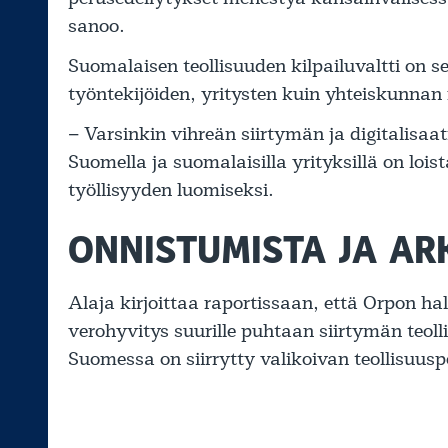
sanoo.
Suomalaisen teollisuuden kilpailuvaltti on s
työntekijöiden, yritysten kuin yhteiskunnan
– Varsinkin vihreän siirtymän ja digitalisa
Suomella ja suomalaisilla yrityksillä on lo
työllisyyden luomiseksi.
ONNISTUMISTA JA AR
Alaja kirjoittaa raportissaan, että Orpon h
verohyvitys suurille puhtaan siirtymän teolli
Suomessa on siirrytty valikoivan teollisuusp