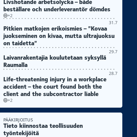
Livshotande arbetsolycka – både
beställare och underleverantör dömdes
+2
31.7
Pitkien matkojen erikoismies – ”Kovaa
juokseminen on kivaa, mutta ultrajuoksu
on taidetta”
29.7
Laivanrakentajia koulutetaan syksyllä
Raumalla
28.7
Life-threatening injury in a workplace
accident – the court found both the
client and the subcontractor liable
+2
PÄÄKIRJOITUS
Tieto kiinnostaa teollisuuden
työntekijöitä