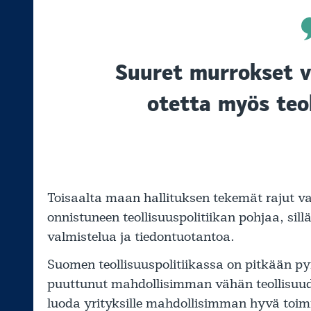
Suuret murrokset v
otetta myös teol
Toisaalta maan hallituksen tekemät rajut va
onnistuneen teollisuuspolitiikan pohjaa, sill
valmistelua ja tiedontuotantoa.
Suomen teollisuuspolitiikassa on pitkään pyr
puuttunut mahdollisimman vähän teollisuude
luoda yrityksille mahdollisimman hyvä toim