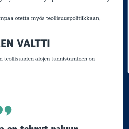
.
mpaa otetta myös teollisuuspolitiikkaan,
EN VALTTI
en teollisuuden alojen tunnistaminen on
ka on tehnyt paluun.