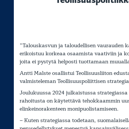
”Talouskasvun ja taloudellisen vaurauden k
erikoistuu korkeaa osaamista vaativiin ja kom
joita ei pystytä helposti tuottamaan muualla
Antti Malste osallistui Teollisuusliiton edus
valmisteleman Teollisuuspoliittisen strateg
Joulukuussa 2024 julkaistussa strategiassa
rahoitusta on käytettävä tehokkaammin uus
elinkeinorakenteen monipuolistamiseen.
– Kuten strategiassa todetaan, suomalaisella
perusedellytykset menestyä kansainvälisess