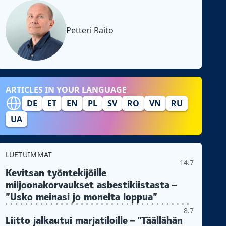
Petteri Raito
ARTICLES IN YOUR LANGUAGE
DE
ET
EN
PL
SV
RO
VN
RU
UA
LUETUIMMAT
14.7
Kevitsan työntekijöille
miljoonakorvaukset asbestikiistasta –
”Usko meinasi jo monelta loppua”
8.7
Liitto jalkautui marjatiloille – "Täällähän