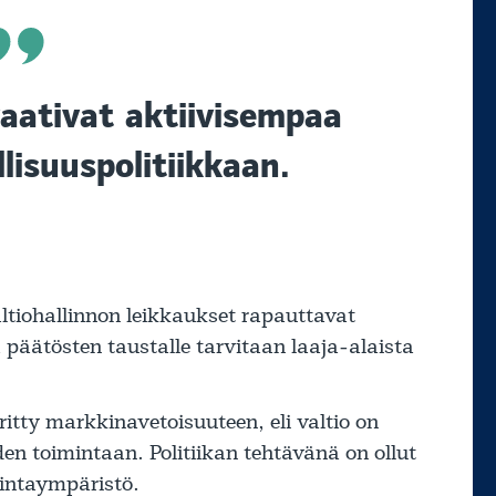
aativat aktiivisempaa
lisuuspolitiikkaan.
ltiohallinnon leikkaukset rapauttavat
ä päätösten taustalle tarvitaan laaja-alaista
itty markkinavetoisuuteen, eli valtio on
n toimintaan. Politiikan tehtävänä on ollut
intaympäristö.