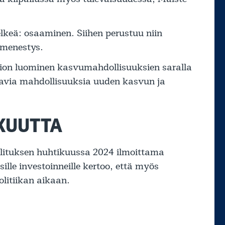
elkeä: osaaminen. Siihen perustuu niin
 menestys.
ation luominen kasvumahdollisuuksien saralla
istavia mahdollisuuksia uuden kasvun ja
KUUTTA
allituksen huhtikuussa 2024 ilmoittama
sille investoinneille kertoo, että myös
olitiikan aikaan.