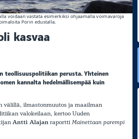
alla voidaan vastata esimerkiksi ohjaamalla voimavaroja
oimaloita Porin edustalla.
oli kasvaa
teollisuuspolitiikan perusta. Yhteinen
 Suomen kannalta hedelmällisempää kuin
n välillä, ilmastonmuutos ja maailman
olitiikan valokeilaan, kertoo Uuden
tijan
Antti Alajan
raportti
Mainettaan parempi