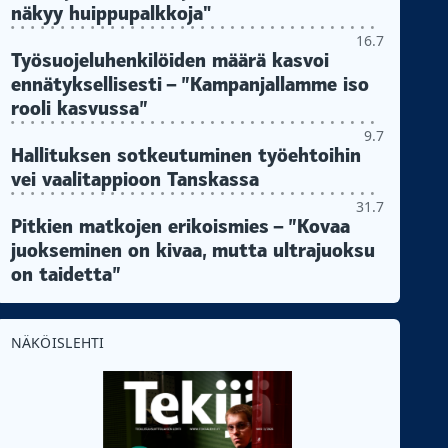
näkyy huippupalkkoja"
16.7
Työsuojeluhenkilöiden määrä kasvoi
ennätyksellisesti – ”Kampanjallamme iso
rooli kasvussa”
9.7
Hallituksen sotkeutuminen työehtoihin
vei vaalitappioon Tanskassa
31.7
Pitkien matkojen erikoismies – ”Kovaa
juokseminen on kivaa, mutta ultrajuoksu
on taidetta”
NÄKÖISLEHTI