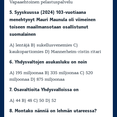
Vapaaehtoinen pelastuspalvelu
5. Syyskuussa (2024) 103-vuotiaana
menehtynyt Mauri Maunula oli viimeinen
toiseen maailmansotaan osallistunut
suomalainen
A) lentäjä B) sukellusvenemies C)
kaukopartiomies D) Mannerheim-ristin ritari
6. Yhdysvaltojen asukasluku on noin
A) 195 miljoonaa B) 335 miljoonaa C) 520
miljoonaa D) 875 miljoonaa
7. Osavaltioita Yhdysvalloissa on
A) 44 B) 48 C) 50 D) 52
8. Montako nänniä on lehmän utareessa?