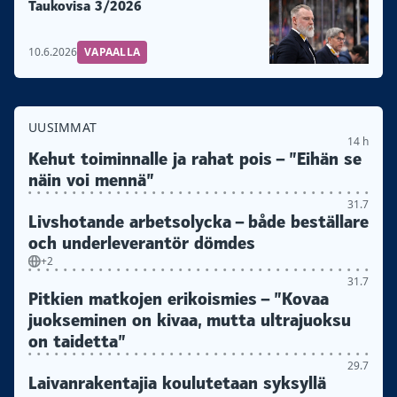
Taukovisa 3/2026
10.6.2026
VAPAALLA
UUSIMMAT
14 h
Kehut toiminnalle ja rahat pois – ”Eihän se
näin voi mennä”
31.7
Livshotande arbetsolycka – både beställare
och underleverantör dömdes
+2
31.7
Pitkien matkojen erikoismies – ”Kovaa
juokseminen on kivaa, mutta ultrajuoksu
on taidetta”
29.7
Laivanrakentajia koulutetaan syksyllä