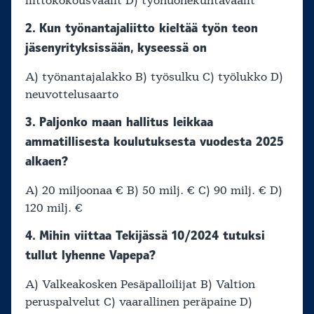
liittokokousvaalit D) työhuonekuntavaalit
2. Kun työnantajaliitto kieltää työn teon
jäsenyrityksissään, kyseessä on
A) työnantajalakko B) työsulku C) työlukko D)
neuvottelusaarto
3. Paljonko maan hallitus leikkaa
ammatillisesta koulutuksesta vuodesta 2025
alkaen?
A) 20 miljoonaa € B) 50 milj. € C) 90 milj. € D)
120 milj. €
4. Mihin viittaa Tekijässä 10/2024 tutuksi
tullut lyhenne Vapepa?
A) Valkeakosken Pesäpalloilijat B) Valtion
peruspalvelut C) vaarallinen peräpaine D)