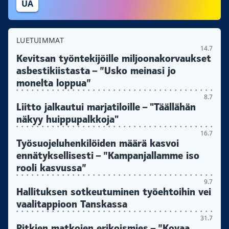
UA
LUETUIMMAT
14.7
Kevitsan työntekijöille miljoonakorvaukset
asbestikiistasta – ”Usko meinasi jo
monelta loppua”
8.7
Liitto jalkautui marjatiloille – "Täällähän
näkyy huippupalkkoja"
16.7
Työsuojeluhenkilöiden määrä kasvoi
ennätyksellisesti – ”Kampanjallamme iso
rooli kasvussa”
9.7
Hallituksen sotkeutuminen työehtoihin vei
vaalitappioon Tanskassa
31.7
Pitkien matkojen erikoismies – ”Kovaa