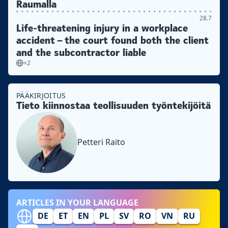
Raumalla
28.7
Life-threatening injury in a workplace
accident – the court found both the client
and the subcontractor liable
+2
PÄÄKIRJOITUS
Tieto kiinnostaa teollisuuden työntekijöitä
Petteri Raito
ARTICLES IN YOUR LANGUAGE
DE
ET
EN
PL
SV
RO
VN
RU