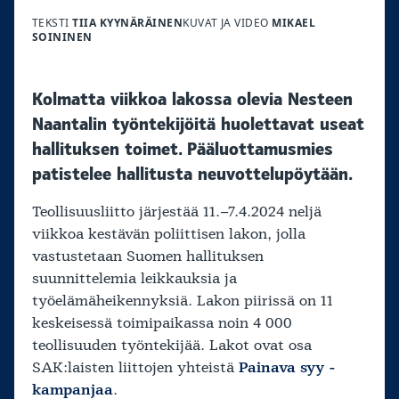
TEKSTI
TIIA KYYNÄRÄINEN
KUVAT JA VIDEO
MIKAEL
SOININEN
Kolmatta viikkoa lakossa olevia Nesteen
Naantalin työntekijöitä huolettavat useat
hallituksen toimet. Pääluottamusmies
patistelee hallitusta neuvottelupöytään.
Teollisuusliitto järjestää 11.–7.4.2024 neljä
viikkoa kestävän poliittisen lakon, jolla
vastustetaan Suomen hallituksen
suunnittelemia leikkauksia ja
työelämäheikennyksiä. Lakon piirissä on 11
keskeisessä toimipaikassa noin 4 000
teollisuuden työntekijää. Lakot ovat osa
SAK:laisten liittojen yhteistä
Painava syy -
kampanjaa
.