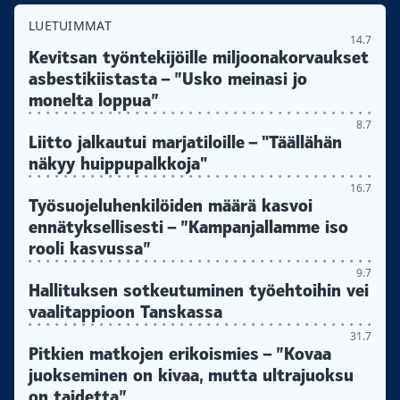
LUETUIMMAT
14.7
Kevitsan työntekijöille miljoonakorvaukset
asbestikiistasta – ”Usko meinasi jo
monelta loppua”
8.7
Liitto jalkautui marjatiloille – "Täällähän
näkyy huippupalkkoja"
16.7
Työsuojeluhenkilöiden määrä kasvoi
ennätyksellisesti – ”Kampanjallamme iso
rooli kasvussa”
9.7
Hallituksen sotkeutuminen työehtoihin vei
vaalitappioon Tanskassa
31.7
Pitkien matkojen erikoismies – ”Kovaa
juokseminen on kivaa, mutta ultrajuoksu
on taidetta”