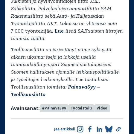
Julkisten ja hyvinvointialojen liitto JHL,
Sähköliitto, Palvelualojen ammattiliitto PAM,
Rakennusliitto sekä Auto- ja Kuljetusalan
Työntekijäliitto AKT. Lakossa on yhteensä noin
7 000 työntekijää.
Lue
lisää SAK:laisten liittojen
toimista täältä.
Teollisuusliitto on järjestänyt viime syksystä
alkaen ulosmarsseja ja lakkoja useilla
toimipaikoilla ympäri Suomea vastalauseena
Suomen hallituksen ajamalle leikkauspolitiikalle
ja työehtojen heikennyksille. Lue tästä lisää
Teollisuusliiton toimista:
PainavaSyy –
Teollisuusliitto
Avainsanat:
#PainavaSyy
Työtaistelu
Video
Jaa artikkeli