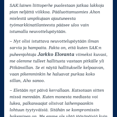
SAK:lainen liittoperhe puolestaan jatkaa lakkoja
pian neljättä viikkoa. Pääluottamusmies Ahon
mielestä umpikujaan ajautuneesta
työmarkkinatilanteesta pääsee ulos vain
istumalla neuvottelupöytään.
– Nyt olisi istuttava neuvottelupöytään ilman
sarvia ja hampaita. Fakta on, että kuten SAK:n
Jarkko Eloranta
puheenjohtaja
viimeksi kuvasi,
me olemme tulleet hallitusta vastaan pitkälle yli
Pitkänsillan. Se ei näytä hallitukselle kelpaavan,
vaan pikemminkin he haluavat purkaa koko
sillan, Aho sanoo.
– Eletään nyt päivä kerrallaan. Katsotaan sitten
missä mennään. Kuten monesta mediasta voi
lukea, palkansaajat olisivat laihempaankin
lohtuun tyytyväisiä. Sitähän se kompromissin
hakeminen on. Me emme ole yhtä jääräpäisiä kuin