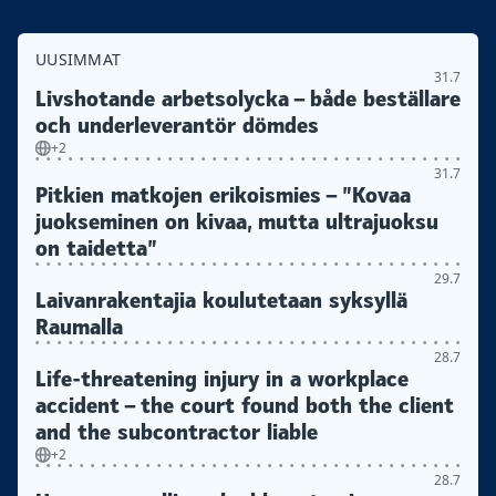
UUSIMMAT
31.7
Livshotande arbetsolycka – både beställare
och underleverantör dömdes
+2
31.7
Pitkien matkojen erikoismies – ”Kovaa
juokseminen on kivaa, mutta ultrajuoksu
on taidetta”
29.7
Laivanrakentajia koulutetaan syksyllä
Raumalla
28.7
Life-threatening injury in a workplace
accident – the court found both the client
and the subcontractor liable
+2
28.7