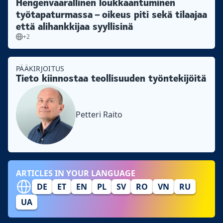
Hengenvaarallinen loukkaantuminen
työtapaturmassa – oikeus piti sekä tilaajaa
että alihankkijaa syyllisinä
+2
PÄÄKIRJOITUS
Tieto kiinnostaa teollisuuden työntekijöitä
Petteri Raito
ARTICLES IN YOUR LANGUAGE
DE
ET
EN
PL
SV
RO
VN
RU
UA