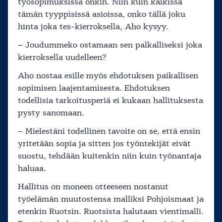
työsopimuksissa onkin. Niin kuin kaikissa
tämän tyyppisissä asioissa, onko tällä joku
hinta joka tes-kierroksella, Aho kysyy.
– Joudummeko ostamaan sen palkalliseksi joka
kierroksella uudelleen?
Aho nostaa esille myös ehdotuksen paikallisen
sopimisen laajentamisesta. Ehdotuksen
todellisia tarkoitusperiä ei kukaan hallituksesta
pysty sanomaan.
– Mielestäni todellinen tavoite on se, että ensin
yritetään sopia ja sitten jos työntekijät eivät
suostu, tehdään kuitenkin niin kuin työnantaja
haluaa.
Hallitus on moneen otteeseen nostanut
työelämän muutostensa malliksi Pohjoismaat ja
etenkin Ruotsin. Ruotsista halutaan vientimalli.