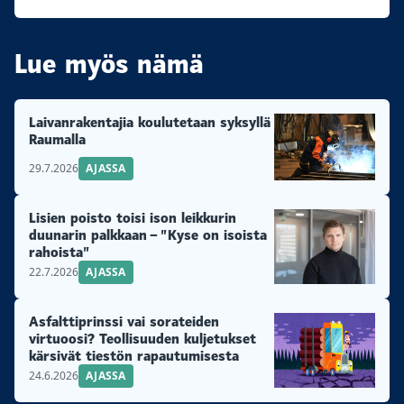
Lue myös nämä
Laivanrakentajia koulutetaan syksyllä
Raumalla
29.7.2026
AJASSA
Lisien poisto toisi ison leikkurin
duunarin palkkaan – ”Kyse on isoista
rahoista”
22.7.2026
AJASSA
Asfalttiprinssi vai sorateiden
virtuoosi? Teollisuuden kuljetukset
kärsivät tiestön rapautumisesta
24.6.2026
AJASSA