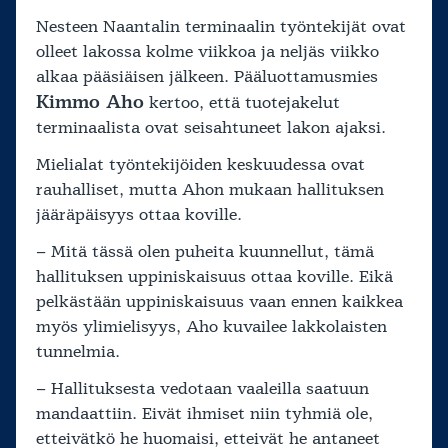
Nesteen Naantalin terminaalin työntekijät ovat
olleet lakossa kolme viikkoa ja neljäs viikko
alkaa pääsiäisen jälkeen. Pääluottamusmies
Kimmo Aho
kertoo, että tuotejakelut
terminaalista ovat seisahtuneet lakon ajaksi.
Mielialat työntekijöiden keskuudessa ovat
rauhalliset, mutta Ahon mukaan hallituksen
jääräpäisyys ottaa koville.
– Mitä tässä olen puheita kuunnellut, tämä
hallituksen uppiniskaisuus ottaa koville. Eikä
pelkästään uppiniskaisuus vaan ennen kaikkea
myös ylimielisyys, Aho kuvailee lakkolaisten
tunnelmia.
– Hallituksesta vedotaan vaaleilla saatuun
mandaattiin. Eivät ihmiset niin tyhmiä ole,
etteivätkö he huomaisi, etteivät he antaneet