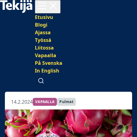
Avaa valikko
Päävalikko
Etusivu
Blogi
Ajassa
Työssä
Liitossa
Vapaalla
På Svenska
In English
Avaa haku
14.2.2024
VAPAALLA
Pulmat