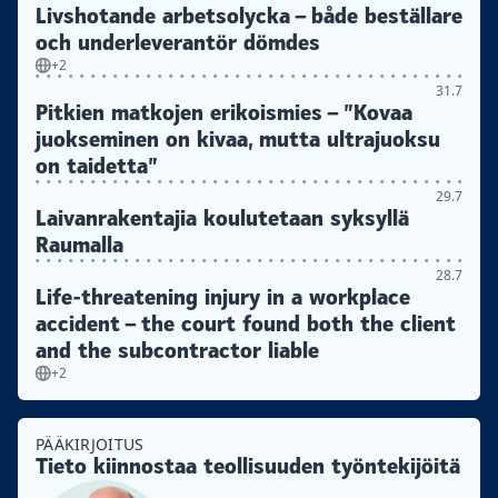
Livshotande arbetsolycka – både beställare
och underleverantör dömdes
+2
31.7
Pitkien matkojen erikoismies – ”Kovaa
juokseminen on kivaa, mutta ultrajuoksu
on taidetta”
29.7
Laivanrakentajia koulutetaan syksyllä
Raumalla
28.7
Life-threatening injury in a workplace
accident – the court found both the client
and the subcontractor liable
+2
PÄÄKIRJOITUS
Tieto kiinnostaa teollisuuden työntekijöitä