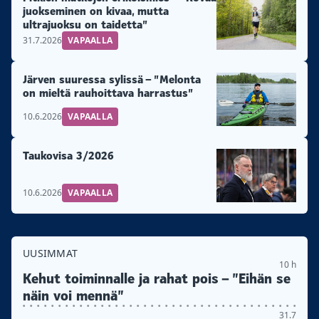
juokseminen on kivaa, mutta
ultrajuoksu on taidetta”
31.7.2026
VAPAALLA
Järven suuressa sylissä – ”Melonta
on mieltä rauhoittava harrastus”
10.6.2026
VAPAALLA
Taukovisa 3/2026
10.6.2026
VAPAALLA
UUSIMMAT
10 h
Kehut toiminnalle ja rahat pois – ”Eihän se
näin voi mennä”
31.7