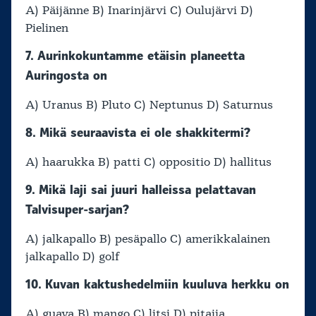
A) Päijänne B) Inarinjärvi C) Oulujärvi D)
Pielinen
7. Aurinkokuntamme etäisin planeetta
Auringosta on
A) Uranus B) Pluto C) Neptunus D) Saturnus
8. Mikä seuraavista ei ole shakkitermi?
A) haarukka B) patti C) oppositio D) hallitus
9. Mikä laji sai juuri halleissa pelattavan
Talvisuper-sarjan?
A) jalkapallo B) pesäpallo C) amerikkalainen
jalkapallo D) golf
10. Kuvan kaktushedelmiin kuuluva herkku on
A) guava B) mango C) litsi D) pitaija