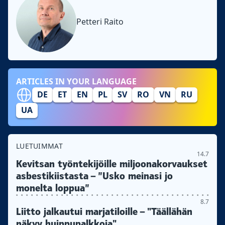
Petteri Raito
ARTICLES IN YOUR LANGUAGE
DE
ET
EN
PL
SV
RO
VN
RU
UA
LUETUIMMAT
14.7
Kevitsan työntekijöille miljoonakorvaukset
asbestikiistasta – ”Usko meinasi jo
monelta loppua”
8.7
Liitto jalkautui marjatiloille – "Täällähän
näkyy huippupalkkoja"