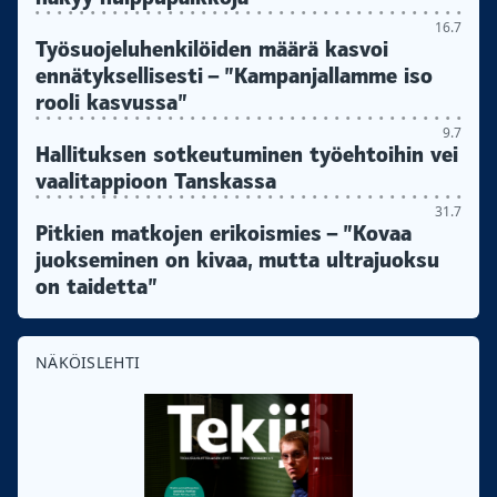
16.7
Työsuojeluhenkilöiden määrä kasvoi
ennätyksellisesti – ”Kampanjallamme iso
rooli kasvussa”
9.7
Hallituksen sotkeutuminen työehtoihin vei
vaalitappioon Tanskassa
31.7
Pitkien matkojen erikoismies – ”Kovaa
juokseminen on kivaa, mutta ultrajuoksu
on taidetta”
NÄKÖISLEHTI