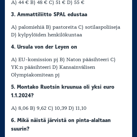
A) 44 € B) 48 € C) 51 € D) 55 €
3. Ammattiliitto SPAL edustaa
A) palomiehiä B) pastoreita C) sotilaspoliiseja
D) kylpylöiden henkilökuntaa
4. Ursula von der Leyen on
A) EU-komission pj B) Naton pääsihteeri C)
YK:n pääsihteeri D) Kansainvälisen
Olympiakomitean pj
5. Montako Ruotsin kruunua oli yksi euro
1.1.2024?
A) 8,06 B) 9,62 C) 10,39 D) 11,10
6. Mikä näistä järvistä on pinta-alaltaan
suurin?