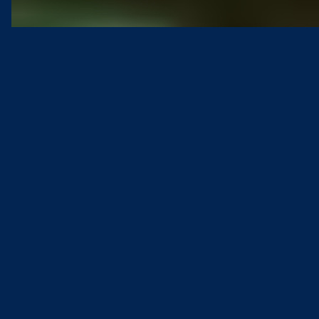
10.6.2026
VAPAALLA
Harrastaja
+1
Meloja voi tarkkailla luontoa veden tasolta. Se
on tässä lajissa parasta, sanoo Tarja Taive