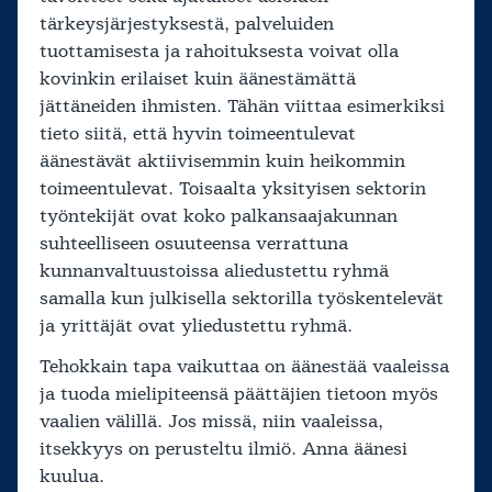
tärkeysjärjestyksestä, palveluiden
tuottamisesta ja rahoituksesta voivat olla
kovinkin erilaiset kuin äänestämättä
jättäneiden ihmisten. Tähän viittaa esimerkiksi
tieto siitä, että hyvin toimeentulevat
äänestävät aktiivisemmin kuin heikommin
toimeentulevat. Toisaalta yksityisen sektorin
työntekijät ovat koko palkansaajakunnan
suhteelliseen osuuteensa verrattuna
kunnanvaltuustoissa aliedustettu ryhmä
samalla kun julkisella sektorilla työskentelevät
ja yrittäjät ovat yliedustettu ryhmä.
Tehokkain tapa vaikuttaa on äänestää vaaleissa
ja tuoda mielipiteensä päättäjien tietoon myös
vaalien välillä. Jos missä, niin vaaleissa,
itsekkyys on perusteltu ilmiö. Anna äänesi
kuulua.