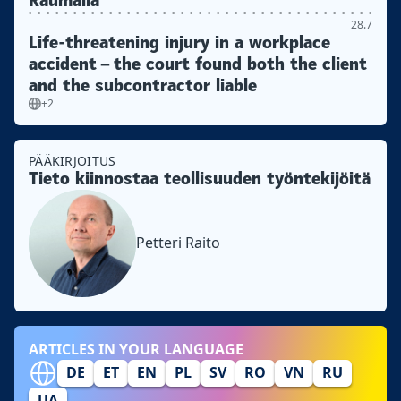
Raumalla
28.7
Life-threatening injury in a workplace
accident – the court found both the client
and the subcontractor liable
+2
PÄÄKIRJOITUS
Tieto kiinnostaa teollisuuden työntekijöitä
Petteri Raito
ARTICLES IN YOUR LANGUAGE
DE
ET
EN
PL
SV
RO
VN
RU
UA