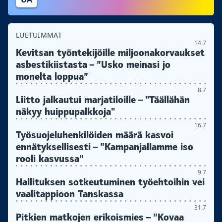
LUETUIMMAT
14.7
Kevitsan työntekijöille miljoonakorvaukset
asbestikiistasta – ”Usko meinasi jo
monelta loppua”
8.7
Liitto jalkautui marjatiloille – "Täällähän
näkyy huippupalkkoja"
16.7
Työsuojeluhenkilöiden määrä kasvoi
ennätyksellisesti – ”Kampanjallamme iso
rooli kasvussa”
9.7
Hallituksen sotkeutuminen työehtoihin vei
vaalitappioon Tanskassa
31.7
Pitkien matkojen erikoismies – ”Kovaa