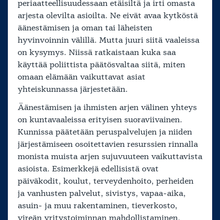
periaatteellisuudessaan etäisiltä ja irti omasta
arjesta olevilta asioilta. Ne eivät avaa kytköstä
äänestämisen ja oman tai läheisten
hyvinvoinnin välillä. Mutta juuri siitä vaaleissa
on kysymys. Niissä ratkaistaan kuka saa
käyttää poliittista päätösvaltaa siitä, miten
omaan elämään vaikuttavat asiat
yhteiskunnassa järjestetään.
Äänestämisen ja ihmisten arjen välinen yhteys
on kuntavaaleissa erityisen suoraviivainen.
Kunnissa päätetään peruspalvelujen ja niiden
järjestämiseen osoitettavien resurssien rinnalla
monista muista arjen sujuvuuteen vaikuttavista
asioista. Esimerkkejä edellisistä ovat
päiväkodit, koulut, terveydenhoito, perheiden
ja vanhusten palvelut, sivistys, vapaa-aika,
asuin- ja muu rakentaminen, tieverkosto,
vireän yritystoiminnan mahdollistaminen,