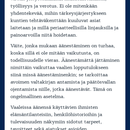
työllisyys ja verotus. Ei ole mitenkään
yhdentekevää, mihin tärkeysjärjestykseen
kuntien tehtäväkenttään kuuluvat asiat
laitetaan ja millä periaatteellisilla linjauksilla ja
painoarvoilla niitä hoidetaan.
Väite, jonka mukaan äänestäminen on turhaa,
koska sillä ei ole mitään vaikutusta, on
todellisuudelle vieras. Äänestämättä jättäminen
nimittäin vaikuttaa vaalien lopputulokseen
siinä missä äänestäminenkin; se tarkoittaa
avoimen valtakirjan antamista ja päätösvallan
ojentamista niille, jotka äänestävät. Tämä on
ongelmallinen asetelma.
Vaaleissa äänensä käyttävien ihmisten
elämäntilanteisiin, henkilöhistorioihin ja
tulevaisuuden näkymiin sidotut tarpeet,
tavoitteet sekä ajatukset asioiden