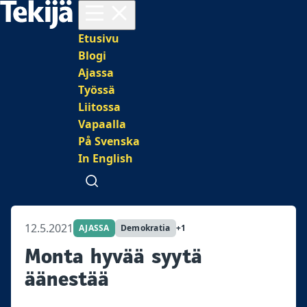
Avaa valikko
Päävalikko
Etusivu
Blogi
Ajassa
Työssä
Liitossa
Vapaalla
På Svenska
In English
Avaa haku
12.5.2021
AJASSA
Demokratia
+1
Monta hyvää syytä
äänestää