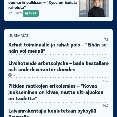
duunarin palkkaan – ”Kyse on isoista
rahoista”
22.7.2026
AJASSA
UUSIMMAT
7.8
Kehut toiminnalle ja rahat pois – ”Eihän se
näin voi mennä”
31.7
Livshotande arbetsolycka – både beställare
och underleverantör dömdes
+2
31.7
Pitkien matkojen erikoismies – ”Kovaa
juokseminen on kivaa, mutta ultrajuoksu
on taidetta”
29.7
Laivanrakentajia koulutetaan syksyllä