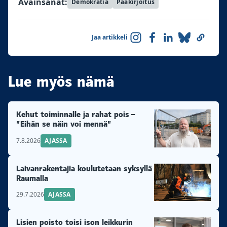
Avainsanat:
Demokratia
Pääkirjoitus
Jaa artikkeli
Lue myös nämä
Kehut toiminnalle ja rahat pois –
”Eihän se näin voi mennä”
7.8.2026
AJASSA
Laivanrakentajia koulutetaan syksyllä
Raumalla
29.7.2026
AJASSA
Lisien poisto toisi ison leikkurin