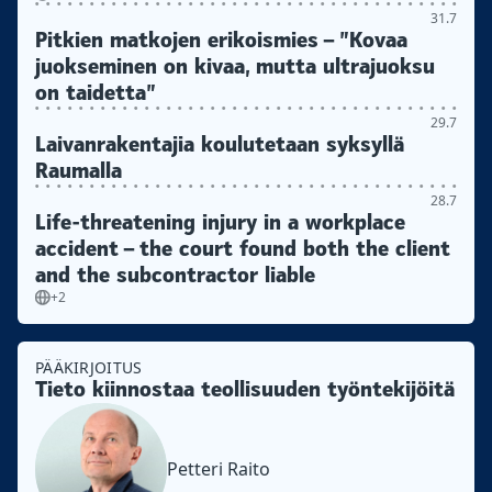
31.7
Pitkien matkojen erikoismies – ”Kovaa
juokseminen on kivaa, mutta ultrajuoksu
on taidetta”
29.7
Laivanrakentajia koulutetaan syksyllä
Raumalla
28.7
Life-threatening injury in a workplace
accident – the court found both the client
and the subcontractor liable
+2
PÄÄKIRJOITUS
Tieto kiinnostaa teollisuuden työntekijöitä
Petteri Raito