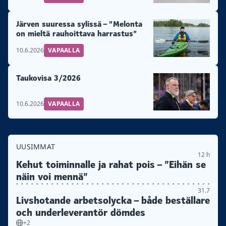
Järven suuressa sylissä – ”Melonta
on mieltä rauhoittava harrastus”
10.6.2026
VAPAALLA
Taukovisa 3/2026
10.6.2026
VAPAALLA
UUSIMMAT
12 h
Kehut toiminnalle ja rahat pois – ”Eihän se
näin voi mennä”
31.7
Livshotande arbetsolycka – både beställare
och underleverantör dömdes
+2