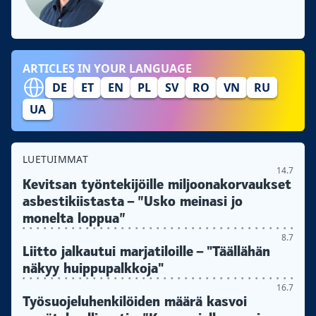
ARTICLES IN YOUR LANGUAGE
DE
ET
EN
PL
SV
RO
VN
RU
UA
LUETUIMMAT
14.7
Kevitsan työntekijöille miljoonakorvaukset
asbestikiistasta – ”Usko meinasi jo
monelta loppua”
8.7
Liitto jalkautui marjatiloille – "Täällähän
näkyy huippupalkkoja"
16.7
Työsuojeluhenkilöiden määrä kasvoi