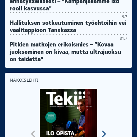
ennätyksellisesti – ”Kampanjallamme iso
rooli kasvussa”
9.7
Hallituksen sotkeutuminen työehtoihin vei
vaalitappioon Tanskassa
31.7
Pitkien matkojen erikoismies – ”Kovaa
juokseminen on kivaa, mutta ultrajuoksu
on taidetta”
NÄKÖISLEHTI