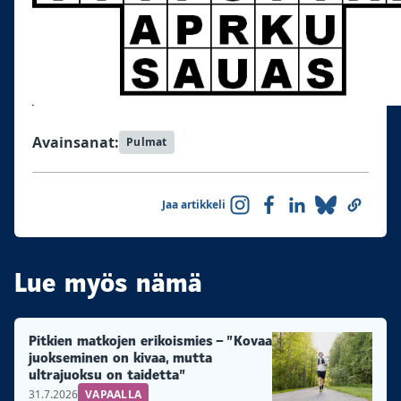
Avainsanat:
Pulmat
Jaa artikkeli
Lue myös nämä
Pitkien matkojen erikoismies – ”Kovaa
juokseminen on kivaa, mutta
ultrajuoksu on taidetta”
31.7.2026
VAPAALLA