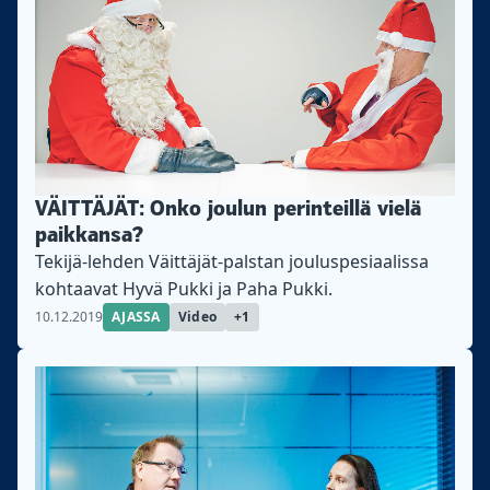
VÄITTÄJÄT: Onko joulun perinteillä vielä
paikkansa?
Tekijä-lehden Väittäjät-palstan jouluspesiaalissa
kohtaavat Hyvä Pukki ja Paha Pukki.
10.12.2019
AJASSA
Video
+1