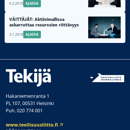
6.2.2018
AJASSA
VÄITTÄJÄT: Aktiivimallissa
askarruttaa resurssien riittävyys
3.1.2018
AJASSA
Hakaniemenranta 1
PL 107, 00531 Helsinki
Puh. 020 774 001
www.teollisuusliitto.fi