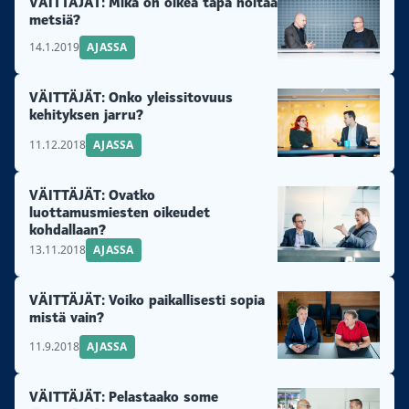
VÄITTÄJÄT: Mikä on oikea tapa hoitaa
metsiä?
14.1.2019
AJASSA
VÄITTÄJÄT: Onko yleissitovuus
kehityksen jarru?
11.12.2018
AJASSA
VÄITTÄJÄT: Ovatko
luottamusmiesten oikeudet
kohdallaan?
13.11.2018
AJASSA
VÄITTÄJÄT: Voiko paikallisesti sopia
mistä vain?
11.9.2018
AJASSA
VÄITTÄJÄT: Pelastaako some