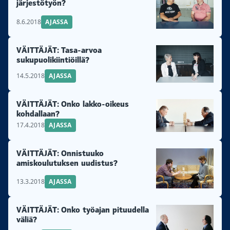
järjestötyön?
8.6.2018
AJASSA
VÄITTÄJÄT: Tasa-arvoa
sukupuolikiintiöillä?
14.5.2018
AJASSA
VÄITTÄJÄT: Onko lakko-oikeus
kohdallaan?
17.4.2018
AJASSA
VÄITTÄJÄT: Onnistuuko
amiskoulutuksen uudistus?
13.3.2018
AJASSA
VÄITTÄJÄT: Onko työajan pituudella
väliä?