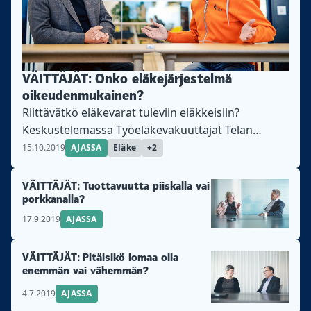
VÄITTÄJÄT: Onko eläkejärjestelmä
oikeudenmukainen?
Riittävätkö eläkevarat tuleviin eläkkeisiin?
Keskustelemassa Työeläkevakuuttajat Telan
edunvalvontajohtaja Nikolas Elomaa ja Ajatuspaja
15.10.2019
AJASSA
Eläke
+2
Liberan sisältöjohtaja Tere Sammallahti.
VÄITTÄJÄT: Tuottavuutta piiskalla vai
porkkanalla?
17.9.2019
AJASSA
VÄITTÄJÄT: Pitäisikö lomaa olla
enemmän vai vähemmän?
4.7.2019
AJASSA