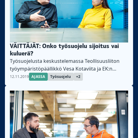
VÄITTÄJÄT: Onko työsuojelu sijoitus vai
kuluerä?
Työsuojelusta keskustelemassa Teollisuusliiton
työympäristöpäällikkö Vesa Kotaviita ja EK:n
johtava asiantuntija Riitta Wärn.
12.11.2019
AJASSA
Työsuojelu
+2