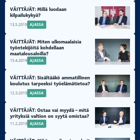
VÄITTÄJÄT: Millä luodaan
kilpailukykyä?
13.5.2019
AJASSA
VÄITTÄJÄT: Miten ulkomaalaisia
työntekijöitä kohdellaan
maatalousaloilla?
15.4.2019
AJASSA
VÄITTÄJÄT: Sisältääkö ammatillinen
koulutus tarpeeksi työelämätietoa?
12.3.2019
AJASSA
VÄITTÄJÄT: Ostaa vai myydä – mitä
yrityksiä valtion on syytä omistaa?
11.2.2019
AJASSA