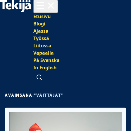
Avaa valikko
Päävalikko
Etusivu
Blogi
Ajassa
Työssä
Liitossa
Vapaalla
På Svenska
In English
Avaa haku
AVAINSANA:
"VÄITTÄJÄT"