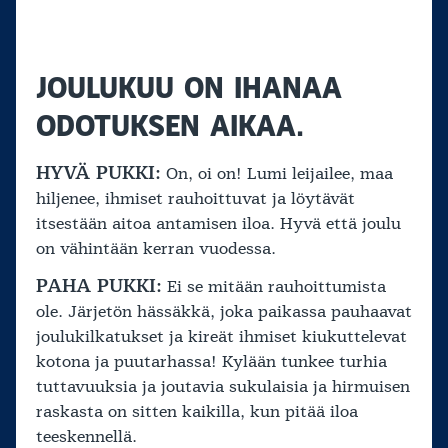
JOULUKUU ON IHANAA
ODOTUKSEN AIKAA.
HYVÄ PUKKI:
On, oi on! Lumi leijailee, maa
hiljenee, ihmiset rauhoittuvat ja löytävät
itsestään aitoa antamisen iloa. Hyvä että joulu
on vähintään kerran vuodessa.
PAHA PUKKI:
Ei se mitään rauhoittumista
ole. Järjetön hässäkkä, joka paikassa pauhaavat
joulukilkatukset ja kireät ihmiset kiukuttelevat
kotona ja puutarhassa! Kylään tunkee turhia
tuttavuuksia ja joutavia sukulaisia ja hirmuisen
raskasta on sitten kaikilla, kun pitää iloa
teeskennellä.