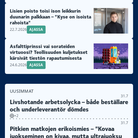
Lisien poisto toisi ison leikkurin
duunarin palkkaan – ”Kyse on isoista
rahoista”
22.7.2026
AJASSA
Asfalttiprinssi vai sorateiden
virtuoosi? Teollisuuden kuljetukset
kärsivät tiestön rapautumisesta
24.6.2026
AJASSA
UUSIMMAT
31.7
Livshotande arbetsolycka – både beställare
och underleverantör dömdes
+2
31.7
Pitkien matkojen erikoismies – ”Kovaa
juokseminen on kivaa, mutta ultrajuoksu