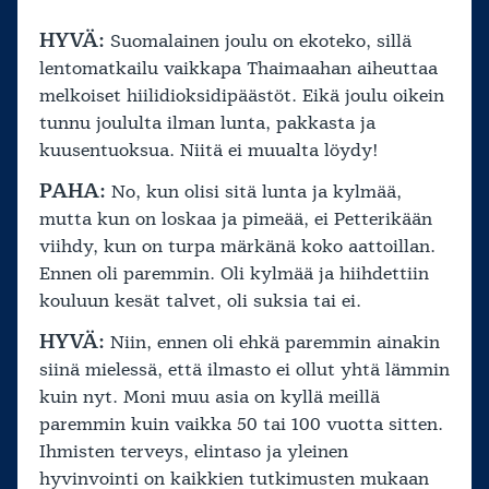
HYVÄ:
Suomalainen joulu on ekoteko, sillä
lentomatkailu vaikkapa Thaimaahan aiheuttaa
melkoiset hiilidioksidipäästöt. Eikä joulu oikein
tunnu joululta ilman lunta, pakkasta ja
kuusentuoksua. Niitä ei muualta löydy!
PAHA:
No, kun olisi sitä lunta ja kylmää,
mutta kun on loskaa ja pimeää, ei Petterikään
viihdy, kun on turpa märkänä koko aattoillan.
Ennen oli paremmin. Oli kylmää ja hiihdettiin
kouluun kesät talvet, oli suksia tai ei.
HYVÄ:
Niin, ennen oli ehkä paremmin ainakin
siinä mielessä, että ilmasto ei ollut yhtä lämmin
kuin nyt. Moni muu asia on kyllä meillä
paremmin kuin vaikka 50 tai 100 vuotta sitten.
Ihmisten terveys, elintaso ja yleinen
hyvinvointi on kaikkien tutkimusten mukaan