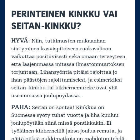
PERINTEINEN KINKKU VAI
SEITAN-KINKKU?
HYVÄ:
Niin, tutkimusten mukaanhan
siirtyminen kasvispitoiseen ruokavalioon
vaikuttaa positiivisesti sekä omaan terveyteen
että laajemmassa mitassa ilmastonmuutoksen
torjuntaan. Lihansyöntiä pitäisi rajoittaa jo
ihan päästöjen rajoittamiseksi, ja esimerkiksi
seitan-kinkku tai kikhernemureke ovat yhä
useammassa joulupöydässä…
PAHA:
Seitan on sontaa! Kinkkua on
Suomessa syöty tuhat vuotta ja liha kuuluu
joulupöytään siinä missä pontikkakin. Ei
työläinen kikherneillä jaksa joulua remuta, ja
näitä pitkiä pukkimatkoja on mahdoton tehdä,