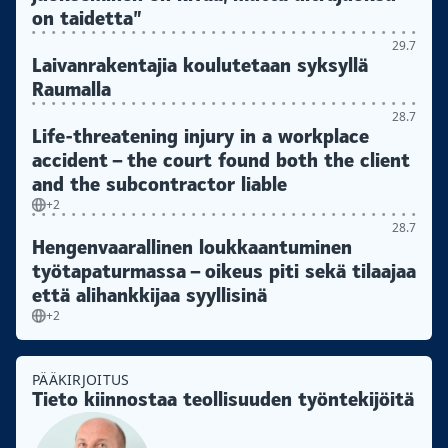
on taidetta”
29.7
Laivanrakentajia koulutetaan syksyllä
Raumalla
28.7
Life-threatening injury in a workplace
accident – the court found both the client
and the subcontractor liable
+2
28.7
Hengenvaarallinen loukkaantuminen
työtapaturmassa – oikeus piti sekä tilaajaa
että alihankkijaa syyllisinä
+2
PÄÄKIRJOITUS
Tieto kiinnostaa teollisuuden työntekijöitä