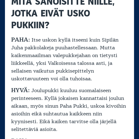
MITÄ SANOISITTE NIILLE,
JOTKA EIVÄT USKO
PUKKIIN?
PAHA:
Itse uskon kyllä itseeni kuin Sipilän
Juha pakkolakeja puuhastellessaan. Mutta
kaikenmaailman valepukkejahan on tietysti
liikkeellä, yksi Valkoisessa talossa asti, ja
sellaisen vaikutus pukkisepittelyn
uskottavuuteen voi olla tuhoisaa.
HYVÄ:
Joulupukki kuuluu suomalaiseen
perinteeseen. Kyllä jokaisen kannattaisi joulun
aikaan, myös sinun Paha Pukki, uskoa kivoihin
asioihin eikä suhtautua kaikkeen niin
kyynisesti. Eikä kaiken tarvitse olla järjellä
selitettäviä asioita.