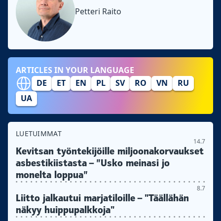
Petteri Raito
ARTICLES IN YOUR LANGUAGE
DE
ET
EN
PL
SV
RO
VN
RU
UA
LUETUIMMAT
14.7
Kevitsan työntekijöille miljoonakorvaukset
asbestikiistasta – ”Usko meinasi jo
monelta loppua”
8.7
Liitto jalkautui marjatiloille – "Täällähän
näkyy huippupalkkoja"