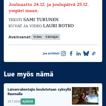
Jouluaatto 24.12. ja joulupäivä 25.12.
ympäri maan.
SAMI TURUNEN
TEKSTI
LAURI ROTKO
KUVAT JA VIDEO
Avainsanat:
Video
Väittäjät
Jaa artikkeli
Lue myös nämä
Laivanrakentajia koulutetaan syksyllä
Raumalla
29.7.2026
AJASSA