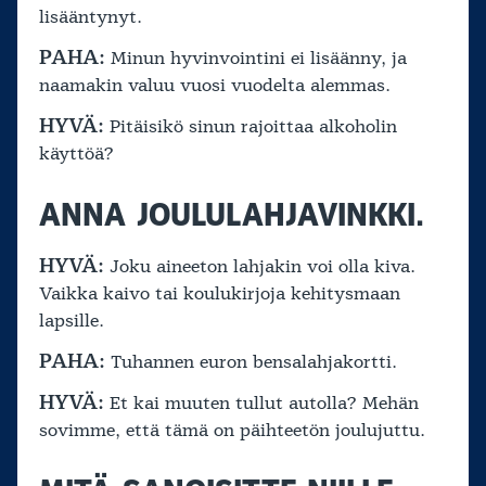
lisääntynyt.
PAHA:
Minun hyvinvointini ei lisäänny, ja
naamakin valuu vuosi vuodelta alemmas.
HYVÄ:
Pitäisikö sinun rajoittaa alkoholin
käyttöä?
ANNA JOULULAHJAVINKKI.
HYVÄ:
Joku aineeton lahjakin voi olla kiva.
Vaikka kaivo tai koulukirjoja kehitysmaan
lapsille.
PAHA:
Tuhannen euron bensalahjakortti.
HYVÄ:
Et kai muuten tullut autolla? Mehän
sovimme, että tämä on päihteetön joulujuttu.