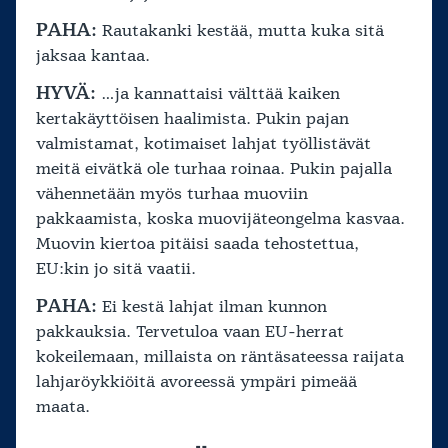
PAHA:
Rautakanki kestää, mutta kuka sitä
jaksaa kantaa.
HYVÄ:
…ja kannattaisi välttää kaiken
kertakäyttöisen haalimista. Pukin pajan
valmistamat, kotimaiset lahjat työllistävät
meitä eivätkä ole turhaa roinaa. Pukin pajalla
vähennetään myös turhaa muoviin
pakkaamista, koska muovijäteongelma kasvaa.
Muovin kiertoa pitäisi saada tehostettua,
EU:kin jo sitä vaatii.
PAHA:
Ei kestä lahjat ilman kunnon
pakkauksia. Tervetuloa vaan EU-herrat
kokeilemaan, millaista on räntäsateessa raijata
lahjaröykkiöitä avoreessä ympäri pimeää
maata.