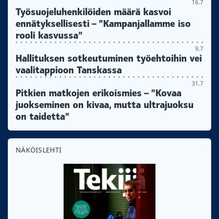
16.7
Työsuojeluhenkilöiden määrä kasvoi
ennätyksellisesti – ”Kampanjallamme iso
rooli kasvussa”
9.7
Hallituksen sotkeutuminen työehtoihin vei
vaalitappioon Tanskassa
31.7
Pitkien matkojen erikoismies – ”Kovaa
juokseminen on kivaa, mutta ultrajuoksu
on taidetta”
NÄKÖISLEHTI